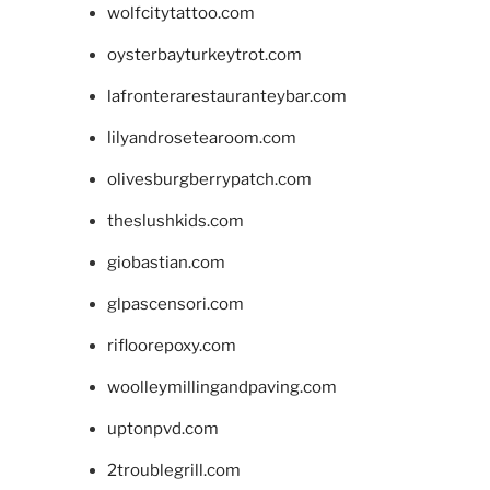
wolfcitytattoo.com
oysterbayturkeytrot.com
lafronterarestauranteybar.com
lilyandrosetearoom.com
olivesburgberrypatch.com
theslushkids.com
giobastian.com
glpascensori.com
rifloorepoxy.com
woolleymillingandpaving.com
uptonpvd.com
2troublegrill.com