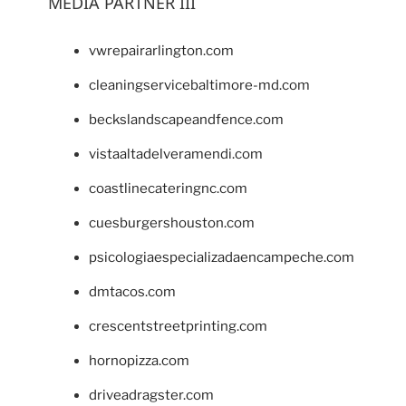
MEDIA PARTNER III
vwrepairarlington.com
cleaningservicebaltimore-md.com
beckslandscapeandfence.com
vistaaltadelveramendi.com
coastlinecateringnc.com
cuesburgershouston.com
psicologiaespecializadaencampeche.com
dmtacos.com
crescentstreetprinting.com
hornopizza.com
driveadragster.com