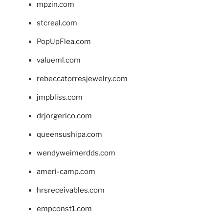
mpzin.com
stcreal.com
PopUpFlea.com
valueml.com
rebeccatorresjewelry.com
jmpbliss.com
drjorgerico.com
queensushipa.com
wendyweimerdds.com
ameri-camp.com
hrsreceivables.com
empconst1.com