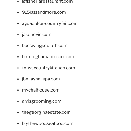
lafisheriarestaurant.com
915jazzandmore.com
aguadulce-countryfair.com
jakehovis.com
bosswingsduluth.com
birminghamautocare.com
tonyscountrykitchen.com
jbellasnailspa.com
mychaihouse.com
alvisgrooming.com
thegeorginaestate.com
blythewoodseafood.com