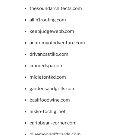
thesoundarchitects.com
allin1roofing.com
keepjudgewebb.com
anatomyofadventure.com
drivancastillo.com
cmmedspa.com
midletontkd.com
gardensandgrills.com
basilfoodwine.com
nikko-tochigi.net
caribbean-corner.com
bluemoongiftcards.com