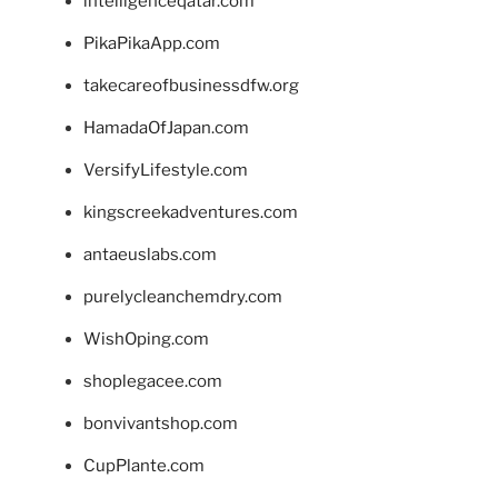
intelligenceqatar.com
PikaPikaApp.com
takecareofbusinessdfw.org
HamadaOfJapan.com
VersifyLifestyle.com
kingscreekadventures.com
antaeuslabs.com
purelycleanchemdry.com
WishOping.com
shoplegacee.com
bonvivantshop.com
CupPlante.com