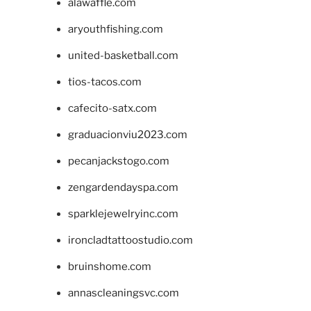
alawaffle.com
aryouthfishing.com
united-basketball.com
tios-tacos.com
cafecito-satx.com
graduacionviu2023.com
pecanjackstogo.com
zengardendayspa.com
sparklejewelryinc.com
ironcladtattoostudio.com
bruinshome.com
annascleaningsvc.com