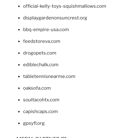
official-kelly-toys-squishmallows.com
displaygardenonsuncrest.org
bbq-empire-usa.com
feedstoreva.com
drogopets.com
ediblechalk.com
tabletennisnearme.com
oaksofa.com
soultacohtx.com
capishcaps.com
gpsyfl.org