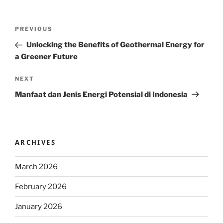
Post
Previous
PREVIOUS
navigation
Post
Unlocking the Benefits of Geothermal Energy for
a Greener Future
Next
NEXT
Post
Manfaat dan Jenis Energi Potensial di Indonesia
ARCHIVES
March 2026
February 2026
January 2026