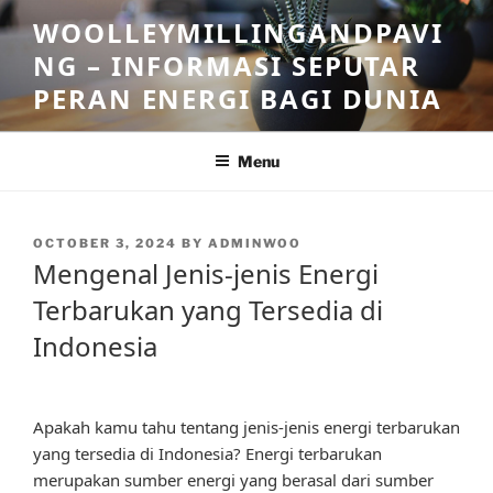
Skip
WOOLLEYMILLINGANDPAVI
to
NG – INFORMASI SEPUTAR
content
PERAN ENERGI BAGI DUNIA
Menu
POSTED
OCTOBER 3, 2024
BY
ADMINWOO
ON
Mengenal Jenis-jenis Energi
Terbarukan yang Tersedia di
Indonesia
Apakah kamu tahu tentang jenis-jenis energi terbarukan
yang tersedia di Indonesia? Energi terbarukan
merupakan sumber energi yang berasal dari sumber