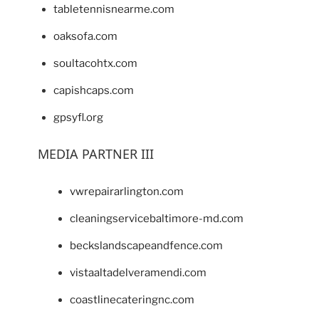
tabletennisnearme.com
oaksofa.com
soultacohtx.com
capishcaps.com
gpsyfl.org
MEDIA PARTNER III
vwrepairarlington.com
cleaningservicebaltimore-md.com
beckslandscapeandfence.com
vistaaltadelveramendi.com
coastlinecateringnc.com