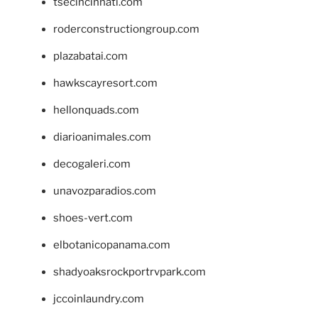
tsecincinnati.com
roderconstructiongroup.com
plazabatai.com
hawkscayresort.com
hellonquads.com
diarioanimales.com
decogaleri.com
unavozparadios.com
shoes-vert.com
elbotanicopanama.com
shadyoaksrockportrvpark.com
jccoinlaundry.com