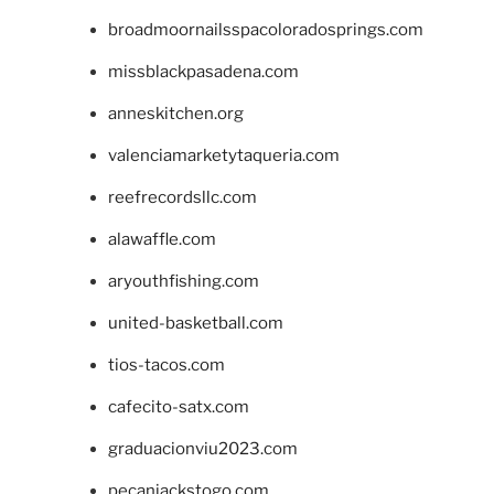
broadmoornailsspacoloradosprings.com
missblackpasadena.com
anneskitchen.org
valenciamarketytaqueria.com
reefrecordsllc.com
alawaffle.com
aryouthfishing.com
united-basketball.com
tios-tacos.com
cafecito-satx.com
graduacionviu2023.com
pecanjackstogo.com