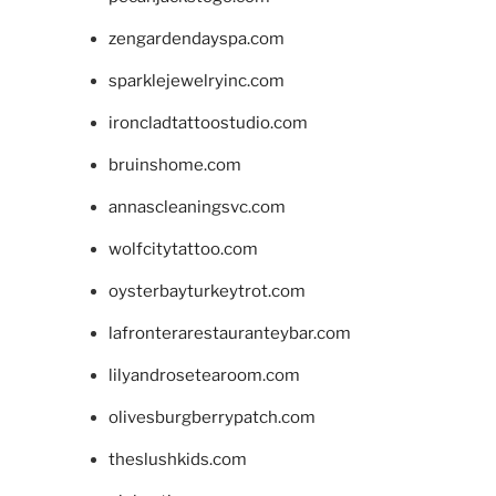
zengardendayspa.com
sparklejewelryinc.com
ironcladtattoostudio.com
bruinshome.com
annascleaningsvc.com
wolfcitytattoo.com
oysterbayturkeytrot.com
lafronterarestauranteybar.com
lilyandrosetearoom.com
olivesburgberrypatch.com
theslushkids.com