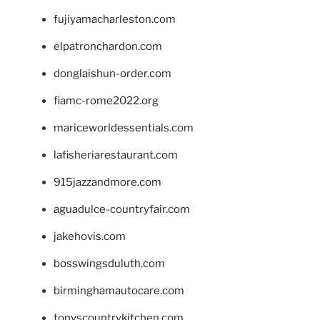
fujiyamacharleston.com
elpatronchardon.com
donglaishun-order.com
fiamc-rome2022.org
mariceworldessentials.com
lafisheriarestaurant.com
915jazzandmore.com
aguadulce-countryfair.com
jakehovis.com
bosswingsduluth.com
birminghamautocare.com
tonyscountrykitchen.com