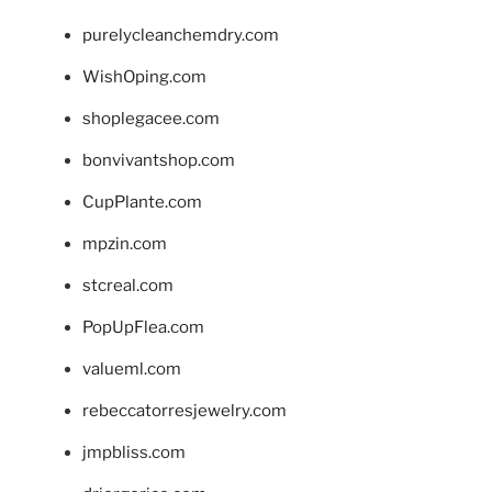
purelycleanchemdry.com
WishOping.com
shoplegacee.com
bonvivantshop.com
CupPlante.com
mpzin.com
stcreal.com
PopUpFlea.com
valueml.com
rebeccatorresjewelry.com
jmpbliss.com