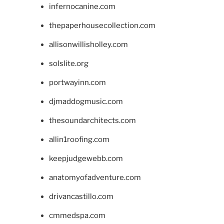
infernocanine.com
thepaperhousecollection.com
allisonwillisholley.com
solslite.org
portwayinn.com
djmaddogmusic.com
thesoundarchitects.com
allin1roofing.com
keepjudgewebb.com
anatomyofadventure.com
drivancastillo.com
cmmedspa.com