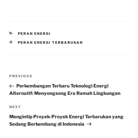
CATEGORIES
PERAN ENERGI
TAGS
PERAN ENERGI TERBARUKAN
Post
Previous
PREVIOUS
navigation
Post
Perkembangan Terbaru Teknologi Energi
Alternatif: Menyongsong Era Ramah Lingkungan
Next
NEXT
Post
Mengintip Proyek-Proyek Energi Terbarukan yang
Sedang Berkembang di Indonesia