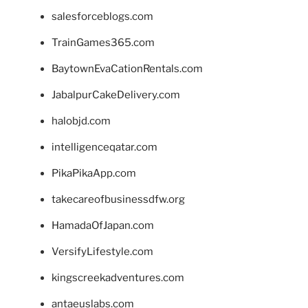
salesforceblogs.com
TrainGames365.com
BaytownEvaCationRentals.com
JabalpurCakeDelivery.com
halobjd.com
intelligenceqatar.com
PikaPikaApp.com
takecareofbusinessdfw.org
HamadaOfJapan.com
VersifyLifestyle.com
kingscreekadventures.com
antaeuslabs.com