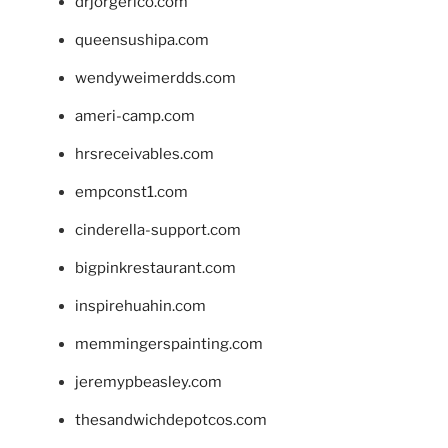
drjorgerico.com
queensushipa.com
wendyweimerdds.com
ameri-camp.com
hrsreceivables.com
empconst1.com
cinderella-support.com
bigpinkrestaurant.com
inspirehuahin.com
memmingerspainting.com
jeremypbeasley.com
thesandwichdepotcos.com