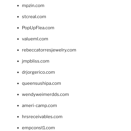
mpzin.com
stcreal.com
PopUpFlea.com
valueml.com
rebeccatorresjewelry.com
jmpbliss.com
drjorgerico.com
queensushipa.com
wendyweimerdds.com
ameri-camp.com
hrsreceivables.com
empconst1.com