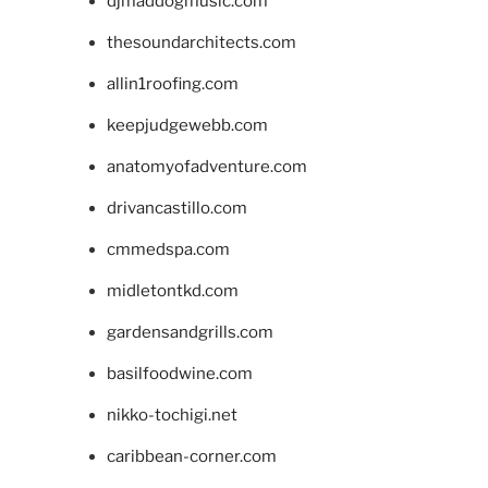
djmaddogmusic.com
thesoundarchitects.com
allin1roofing.com
keepjudgewebb.com
anatomyofadventure.com
drivancastillo.com
cmmedspa.com
midletontkd.com
gardensandgrills.com
basilfoodwine.com
nikko-tochigi.net
caribbean-corner.com