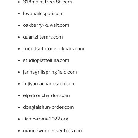
318mainstreet8h.com
lovenailsspari.com
oakberry-kuwait.com
quartzliterary.com
friendsofbroderickpark.com
studiopiattellina.com
jannagrillspringfield.com
fujiyamacharleston.com
elpatronchardon.com
donglaishun-order.com
fiamc-rome2022.org
mariceworldessentials.com