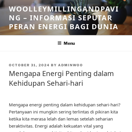
Skip
WOOLLEYMILLINGANDPAVI
to
NG – INFORMASI SEPUTAR
content
PERAN ENERGI BAGI DUNIA
Menu
POSTED
OCTOBER 31, 2024
BY
ADMINWOO
ON
Mengapa Energi Penting dalam
Kehidupan Sehari-hari
Mengapa energi penting dalam kehidupan sehari-hari?
Pertanyaan ini mungkin sering terlintas di pikiran kita
ketika kita merasa lelah dan lemas setelah seharian
beraktivitas. Energi adalah kekuatan vital yang