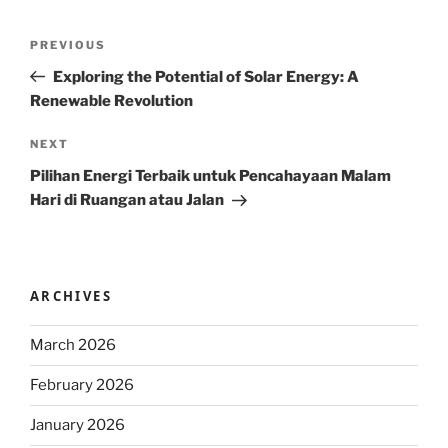
Post
Previous
PREVIOUS
navigation
Post
Exploring the Potential of Solar Energy: A
Renewable Revolution
Next
NEXT
Post
Pilihan Energi Terbaik untuk Pencahayaan Malam
Hari di Ruangan atau Jalan
ARCHIVES
March 2026
February 2026
January 2026