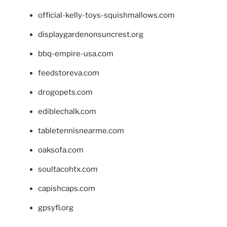
official-kelly-toys-squishmallows.com
displaygardenonsuncrest.org
bbq-empire-usa.com
feedstoreva.com
drogopets.com
ediblechalk.com
tabletennisnearme.com
oaksofa.com
soultacohtx.com
capishcaps.com
gpsyfl.org