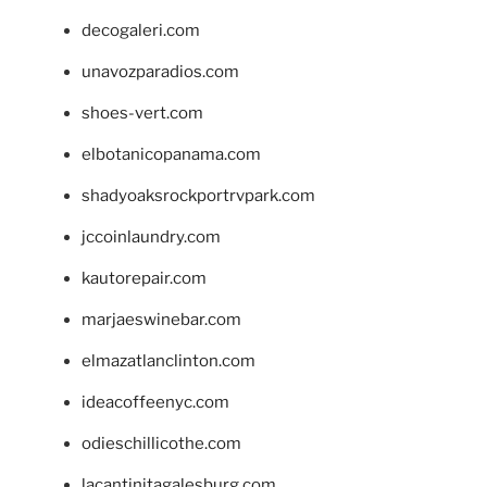
decogaleri.com
unavozparadios.com
shoes-vert.com
elbotanicopanama.com
shadyoaksrockportrvpark.com
jccoinlaundry.com
kautorepair.com
marjaeswinebar.com
elmazatlanclinton.com
ideacoffeenyc.com
odieschillicothe.com
lacantinitagalesburg.com