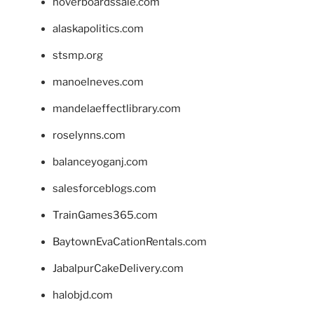
hoverboardssale.com
alaskapolitics.com
stsmp.org
manoelneves.com
mandelaeffectlibrary.com
roselynns.com
balanceyoganj.com
salesforceblogs.com
TrainGames365.com
BaytownEvaCationRentals.com
JabalpurCakeDelivery.com
halobjd.com