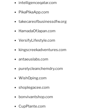
intelligenceqatar.com
PikaPikaApp.com
takecareofbusinessdfw.org
HamadaOfJapan.com
VersifyLifestyle.com
kingscreekadventures.com
antaeuslabs.com
purelycleanchemdry.com
WishOping.com
shoplegacee.com
bonvivantshop.com
CupPlante.com