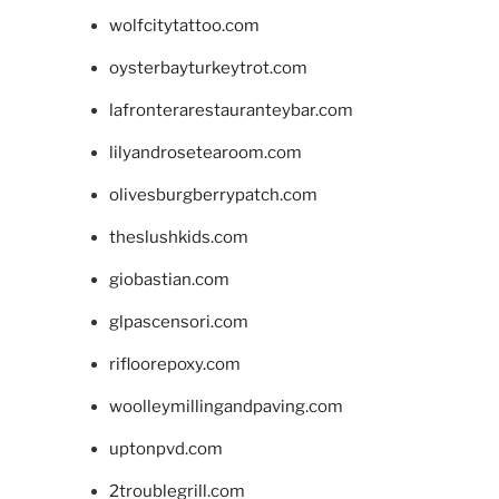
wolfcitytattoo.com
oysterbayturkeytrot.com
lafronterarestauranteybar.com
lilyandrosetearoom.com
olivesburgberrypatch.com
theslushkids.com
giobastian.com
glpascensori.com
rifloorepoxy.com
woolleymillingandpaving.com
uptonpvd.com
2troublegrill.com