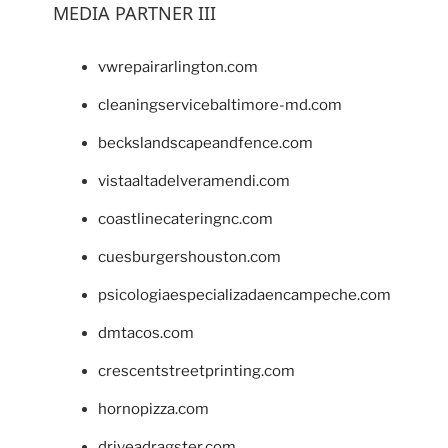
MEDIA PARTNER III
vwrepairarlington.com
cleaningservicebaltimore-md.com
beckslandscapeandfence.com
vistaaltadelveramendi.com
coastlinecateringnc.com
cuesburgershouston.com
psicologiaespecializadaencampeche.com
dmtacos.com
crescentstreetprinting.com
hornopizza.com
driveadragster.com