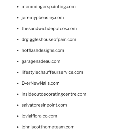
memmingerspainting.com
jeremypbeasley.com
thesandwichdepotcos.com
drgiggleshouseofpain.com
hotflashdesigns.com
garagenadeau.com
lifestylechauffeurservice.com
EverNewNails.com
insideoutdecoratingcentre.com
salvatoresinpoint.com
jovialfloralco.com
johnlscotthometeam.com