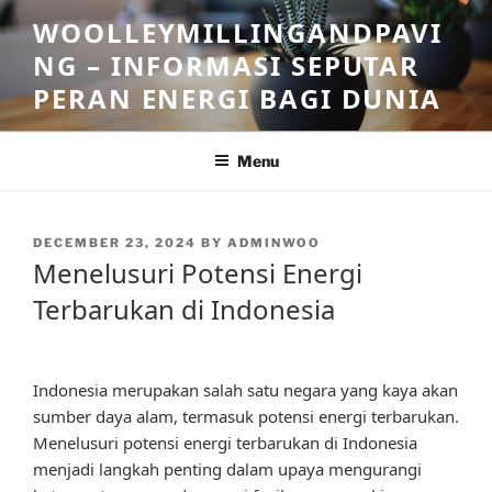
Skip
WOOLLEYMILLINGANDPAVI
to
NG – INFORMASI SEPUTAR
content
PERAN ENERGI BAGI DUNIA
Menu
POSTED
DECEMBER 23, 2024
BY
ADMINWOO
ON
Menelusuri Potensi Energi
Terbarukan di Indonesia
Indonesia merupakan salah satu negara yang kaya akan
sumber daya alam, termasuk potensi energi terbarukan.
Menelusuri potensi energi terbarukan di Indonesia
menjadi langkah penting dalam upaya mengurangi