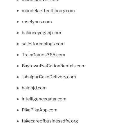
mandelaeffectlibrary.com
roselynns.com
balanceyoganj.com
salesforceblogs.com
TrainGames365.com
BaytownEvaCationRentals.com
JabalpurCakeDelivery.com
halobjd.com
intelligenceqatar.com
PikaPikaApp.com
takecareofbusinessdfw.org