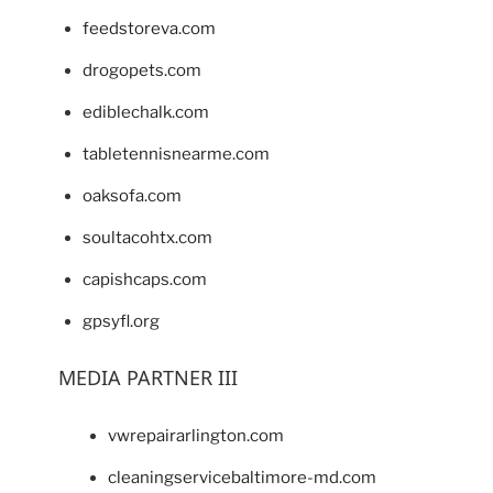
feedstoreva.com
drogopets.com
ediblechalk.com
tabletennisnearme.com
oaksofa.com
soultacohtx.com
capishcaps.com
gpsyfl.org
MEDIA PARTNER III
vwrepairarlington.com
cleaningservicebaltimore-md.com