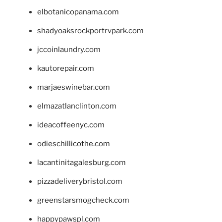
elbotanicopanama.com
shadyoaksrockportrvpark.com
jccoinlaundry.com
kautorepair.com
marjaeswinebar.com
elmazatlanclinton.com
ideacoffeenyc.com
odieschillicothe.com
lacantinitagalesburg.com
pizzadeliverybristol.com
greenstarsmogcheck.com
happypawspl.com