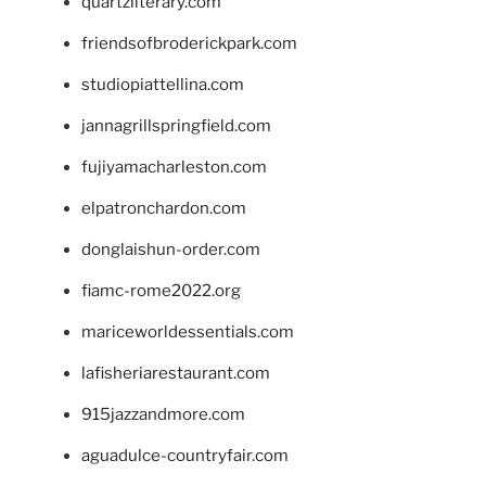
quartzliterary.com
friendsofbroderickpark.com
studiopiattellina.com
jannagrillspringfield.com
fujiyamacharleston.com
elpatronchardon.com
donglaishun-order.com
fiamc-rome2022.org
mariceworldessentials.com
lafisheriarestaurant.com
915jazzandmore.com
aguadulce-countryfair.com