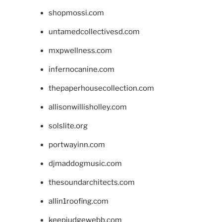
shopmossi.com
untamedcollectivesd.com
mxpwellness.com
infernocanine.com
thepaperhousecollection.com
allisonwillisholley.com
solslite.org
portwayinn.com
djmaddogmusic.com
thesoundarchitects.com
allin1roofing.com
keepjudgewebb.com