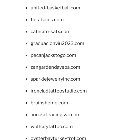
united-basketball.com
tios-tacos.com
cafecito-satx.com
graduacionviu2023.com
pecanjackstogo.com
zengardendayspa.com
sparklejewelryinc.com
ironcladtattoostudio.com
bruinshome.com
annascleaningsvc.com
wolfcitytattoo.com
oysterbayturkeytrot.com