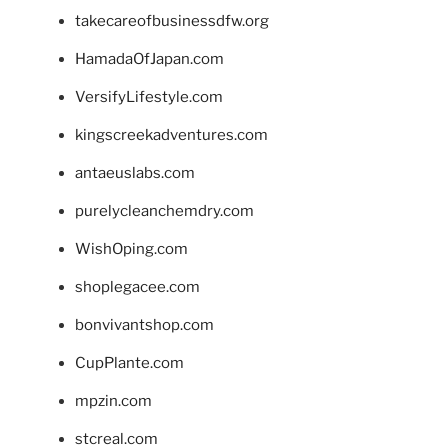
takecareofbusinessdfw.org
HamadaOfJapan.com
VersifyLifestyle.com
kingscreekadventures.com
antaeuslabs.com
purelycleanchemdry.com
WishOping.com
shoplegacee.com
bonvivantshop.com
CupPlante.com
mpzin.com
stcreal.com