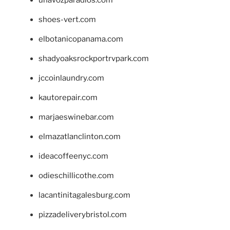
unavozparadios.com
shoes-vert.com
elbotanicopanama.com
shadyoaksrockportrvpark.com
jccoinlaundry.com
kautorepair.com
marjaeswinebar.com
elmazatlanclinton.com
ideacoffeenyc.com
odieschillicothe.com
lacantinitagalesburg.com
pizzadeliverybristol.com