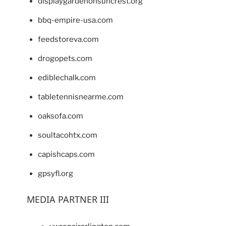
displaygardenonsuncrest.org
bbq-empire-usa.com
feedstoreva.com
drogopets.com
ediblechalk.com
tabletennisnearme.com
oaksofa.com
soultacohtx.com
capishcaps.com
gpsyfl.org
MEDIA PARTNER III