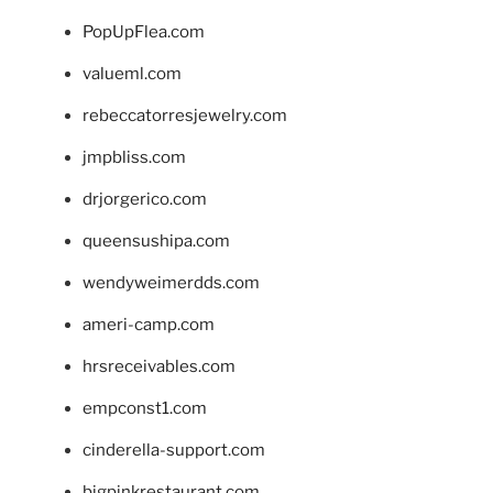
PopUpFlea.com
valueml.com
rebeccatorresjewelry.com
jmpbliss.com
drjorgerico.com
queensushipa.com
wendyweimerdds.com
ameri-camp.com
hrsreceivables.com
empconst1.com
cinderella-support.com
bigpinkrestaurant.com