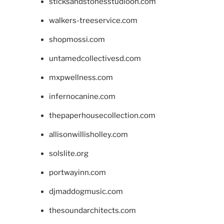
sticksandstonesstudiooh.com
walkers-treeservice.com
shopmossi.com
untamedcollectivesd.com
mxpwellness.com
infernocanine.com
thepaperhousecollection.com
allisonwillisholley.com
solslite.org
portwayinn.com
djmaddogmusic.com
thesoundarchitects.com