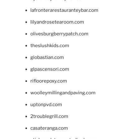
lafronterarestauranteybar.com
lilyandrosetearoom.com
olivesburgberrypatch.com
theslushkids.com
giobastian.com
glpascensori.com
rifloorepoxy.com
woolleymillingandpaving.com
uptonpvd.com
2troublegrill.com
casateranga.com