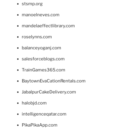
stsmp.org
manoelneves.com
mandelaeffectlibrary.com
roselynns.com
balanceyoganj.com
salesforceblogs.com
TrainGames365.com
BaytownEvaCationRentals.com
JabalpurCakeDelivery.com
halobjd.com
intelligenceqatar.com
PikaPikaApp.com