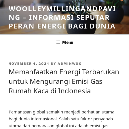
Skip
WOOLLEYMILLINGANDPAVI
to
NG – INFORMASI SEPUTAR
content
PERAN ENERGI BAGI DUNIA
Menu
POSTED
NOVEMBER 4, 2024
BY
ADMINWOO
ON
Memanfaatkan Energi Terbarukan
untuk Mengurangi Emisi Gas
Rumah Kaca di Indonesia
Pemanasan global semakin menjadi perhatian utama
bagi dunia internasional. Salah satu faktor penyebab
utama dari pemanasan global ini adalah emisi gas