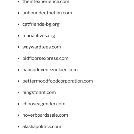
theintexperience.com
unboundedthefilm.com
catfriends-bg.org
marianlives.org
waywardtees.com
pidfloorsexpress.com
bancodevenezuelaen.com
bettermoodfoodcorporation.com
hingstonnt.com
chooseagender.com
hoverboardssale.com
alaskapolitics.com