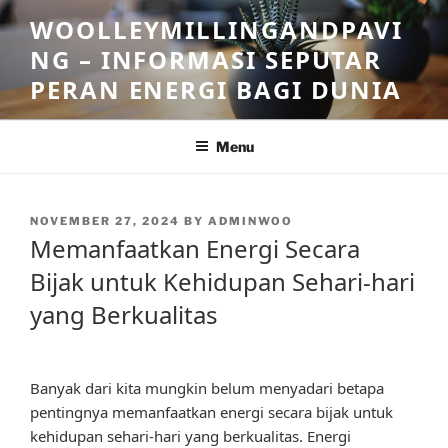
Skip
WOOLLEYMILLINGANDPAVI
to
NG – INFORMASI SEPUTAR
content
PERAN ENERGI BAGI DUNIA
Menu
POSTED
NOVEMBER 27, 2024
BY
ADMINWOO
ON
Memanfaatkan Energi Secara
Bijak untuk Kehidupan Sehari-hari
yang Berkualitas
Banyak dari kita mungkin belum menyadari betapa
pentingnya memanfaatkan energi secara bijak untuk
kehidupan sehari-hari yang berkualitas. Energi