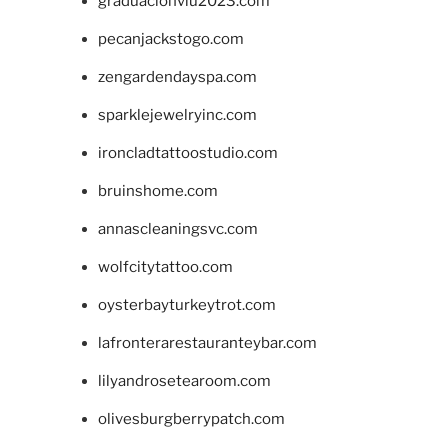
graduacionviu2023.com
pecanjackstogo.com
zengardendayspa.com
sparklejewelryinc.com
ironcladtattoostudio.com
bruinshome.com
annascleaningsvc.com
wolfcitytattoo.com
oysterbayturkeytrot.com
lafronterarestauranteybar.com
lilyandrosetearoom.com
olivesburgberrypatch.com