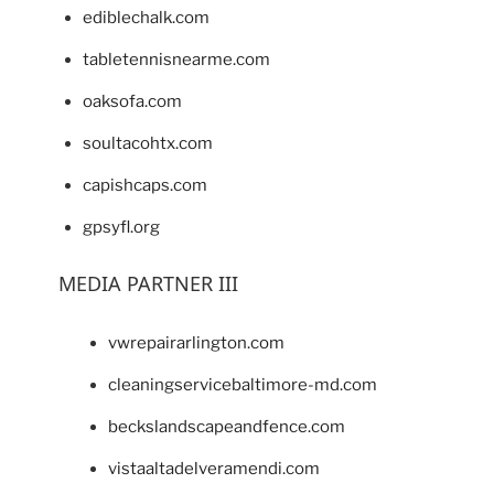
ediblechalk.com
tabletennisnearme.com
oaksofa.com
soultacohtx.com
capishcaps.com
gpsyfl.org
MEDIA PARTNER III
vwrepairarlington.com
cleaningservicebaltimore-md.com
beckslandscapeandfence.com
vistaaltadelveramendi.com