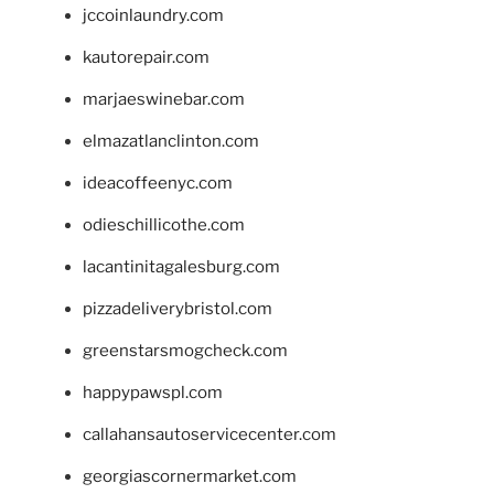
jccoinlaundry.com
kautorepair.com
marjaeswinebar.com
elmazatlanclinton.com
ideacoffeenyc.com
odieschillicothe.com
lacantinitagalesburg.com
pizzadeliverybristol.com
greenstarsmogcheck.com
happypawspl.com
callahansautoservicecenter.com
georgiascornermarket.com