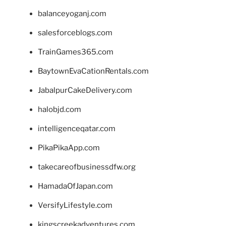
balanceyoganj.com
salesforceblogs.com
TrainGames365.com
BaytownEvaCationRentals.com
JabalpurCakeDelivery.com
halobjd.com
intelligenceqatar.com
PikaPikaApp.com
takecareofbusinessdfw.org
HamadaOfJapan.com
VersifyLifestyle.com
kingscreekadventures.com