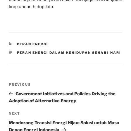
lingkungan hidup kita.
CATEGORIES
PERAN ENERGI
TAGS
PERAN ENERGI DALAM KEHIDUPAN SEHARI-HARI
Post
Previous
PREVIOUS
navigation
Post
Government Initiatives and Policies Driving the
Adoption of Alternative Energy
Next
NEXT
Post
Mendorong Transisi Energi Hijau: Solusi untuk Masa
Depan Energi Indonesia