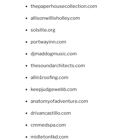
thepaperhousecollection.com
allisonwillisholley.com
solslite.org
portwayinn.com
djmaddogmusic.com
thesoundarchitects.com
allin1roofing.com
keepjudgewebb.com
anatomyofadventure.com
drivancastillo.com
cmmedspa.com
midletontkd.com