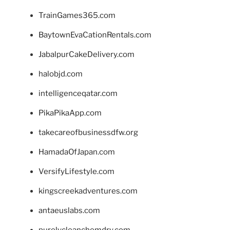
TrainGames365.com
BaytownEvaCationRentals.com
JabalpurCakeDelivery.com
halobjd.com
intelligenceqatar.com
PikaPikaApp.com
takecareofbusinessdfw.org
HamadaOfJapan.com
VersifyLifestyle.com
kingscreekadventures.com
antaeuslabs.com