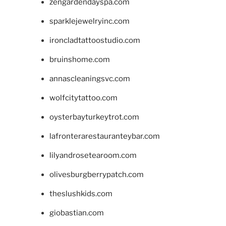
zengardendayspa.com
sparklejewelryinc.com
ironcladtattoostudio.com
bruinshome.com
annascleaningsvc.com
wolfcitytattoo.com
oysterbayturkeytrot.com
lafronterarestauranteybar.com
lilyandrosetearoom.com
olivesburgberrypatch.com
theslushkids.com
giobastian.com