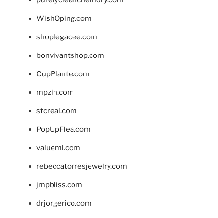
purelycleanchemdry.com
WishOping.com
shoplegacee.com
bonvivantshop.com
CupPlante.com
mpzin.com
stcreal.com
PopUpFlea.com
valueml.com
rebeccatorresjewelry.com
jmpbliss.com
drjorgerico.com