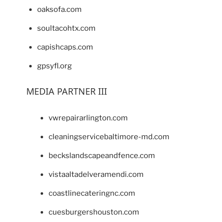
oaksofa.com
soultacohtx.com
capishcaps.com
gpsyfl.org
MEDIA PARTNER III
vwrepairarlington.com
cleaningservicebaltimore-md.com
beckslandscapeandfence.com
vistaaltadelveramendi.com
coastlinecateringnc.com
cuesburgershouston.com