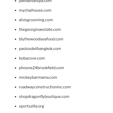
jbellasnailspa.com
mychaihouse.com
alvisgrooming.com
thegeorginaestate.com
blythewoodseafood.com
paolosdelibangkok.com
bobacove.com
phoone24brookfield.com
mickeybarmama.com
roadwayconstructioninc.com
shopdragonflyboutique.com
sportszilla.org