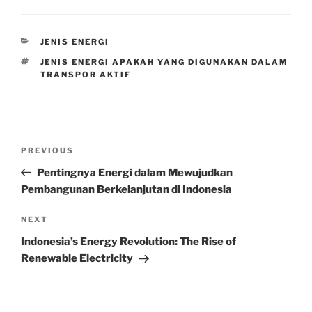
CATEGORIES
JENIS ENERGI
TAGS
JENIS ENERGI APAKAH YANG DIGUNAKAN DALAM
TRANSPOR AKTIF
Post
Previous
PREVIOUS
navigation
Post
Pentingnya Energi dalam Mewujudkan
Pembangunan Berkelanjutan di Indonesia
Next
NEXT
Post
Indonesia’s Energy Revolution: The Rise of
Renewable Electricity