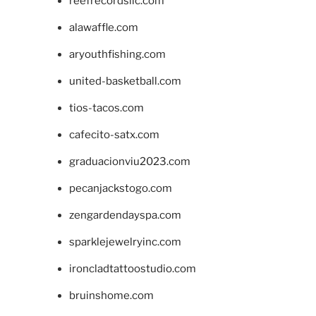
reefrecordsllc.com
alawaffle.com
aryouthfishing.com
united-basketball.com
tios-tacos.com
cafecito-satx.com
graduacionviu2023.com
pecanjackstogo.com
zengardendayspa.com
sparklejewelryinc.com
ironcladtattoostudio.com
bruinshome.com