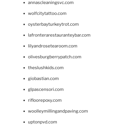
annascleaningsvc.com
wolfcitytattoo.com
oysterbayturkeytrot.com
lafronterarestauranteybar.com
lilyandrosetearoom.com
olivesburgberrypatch.com
theslushkids.com
giobastian.com
glpascensori.com
rifloorepoxy.com
woolleymillingandpaving.com
uptonpvd.com