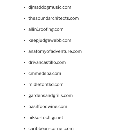
djmaddogmusic.com
thesoundarchitects.com
allin1roofing.com
keepjudgewebb.com
anatomyofadventure.com
drivancastillo.com
cmmedspa.com
midletontkd.com
gardensandgrills.com
basilfoodwine.com
nikko-tochigi.net
caribbean-corner.com