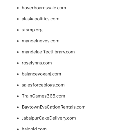
hoverboardssale.com
alaskapolitics.com
stsmp.org
manoelneves.com
mandelaeffectlibrary.com
roselynns.com
balanceyoganj.com
salesforceblogs.com
TrainGames365.com
BaytownEvaCationRentals.com
JabalpurCakeDelivery.com
halobjd.com