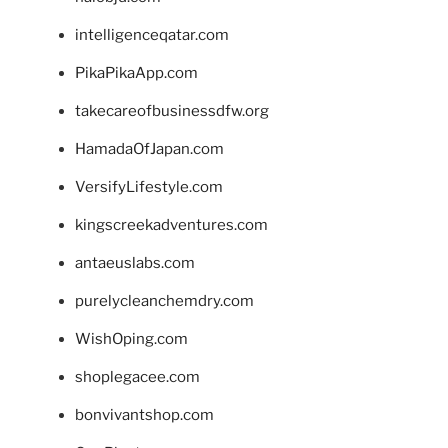
intelligenceqatar.com
PikaPikaApp.com
takecareofbusinessdfw.org
HamadaOfJapan.com
VersifyLifestyle.com
kingscreekadventures.com
antaeuslabs.com
purelycleanchemdry.com
WishOping.com
shoplegacee.com
bonvivantshop.com