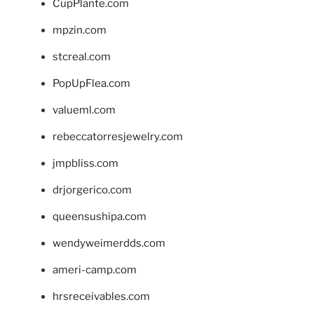
CupPlante.com
mpzin.com
stcreal.com
PopUpFlea.com
valueml.com
rebeccatorresjewelry.com
jmpbliss.com
drjorgerico.com
queensushipa.com
wendyweimerdds.com
ameri-camp.com
hrsreceivables.com