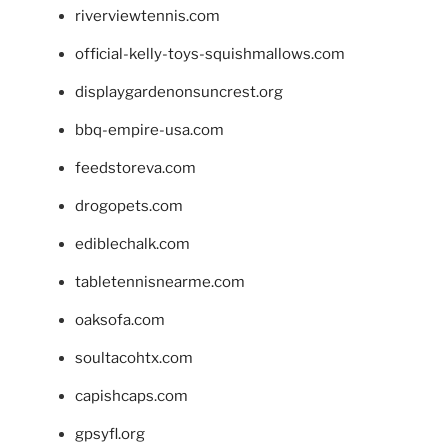
riverviewtennis.com
official-kelly-toys-squishmallows.com
displaygardenonsuncrest.org
bbq-empire-usa.com
feedstoreva.com
drogopets.com
ediblechalk.com
tabletennisnearme.com
oaksofa.com
soultacohtx.com
capishcaps.com
gpsyfl.org