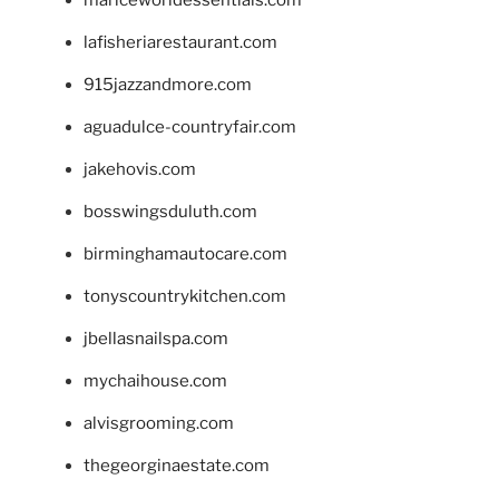
mariceworldessentials.com
lafisheriarestaurant.com
915jazzandmore.com
aguadulce-countryfair.com
jakehovis.com
bosswingsduluth.com
birminghamautocare.com
tonyscountrykitchen.com
jbellasnailspa.com
mychaihouse.com
alvisgrooming.com
thegeorginaestate.com