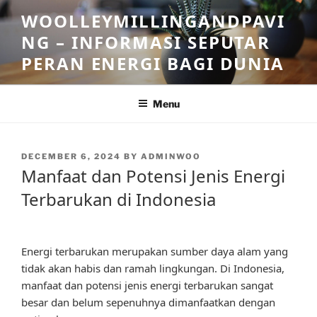
Skip
WOOLLEYMILLINGANDPAVI
to
NG – INFORMASI SEPUTAR
content
PERAN ENERGI BAGI DUNIA
Menu
POSTED
DECEMBER 6, 2024
BY
ADMINWOO
ON
Manfaat dan Potensi Jenis Energi
Terbarukan di Indonesia
Energi terbarukan merupakan sumber daya alam yang
tidak akan habis dan ramah lingkungan. Di Indonesia,
manfaat dan potensi jenis energi terbarukan sangat
besar dan belum sepenuhnya dimanfaatkan dengan