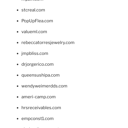
stcreal.com
PopUpFlea.com
valueml.com
rebeccatorresjewelry.com
jmpbliss.com
drjorgerico.com
queensushipa.com
wendyweimerdds.com
ameri-camp.com
hrsreceivables.com
empconst1.com