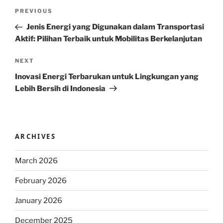
Post
Previous
PREVIOUS
navigation
Post
Jenis Energi yang Digunakan dalam Transportasi
Aktif: Pilihan Terbaik untuk Mobilitas Berkelanjutan
Next
NEXT
Post
Inovasi Energi Terbarukan untuk Lingkungan yang
Lebih Bersih di Indonesia
ARCHIVES
March 2026
February 2026
January 2026
December 2025