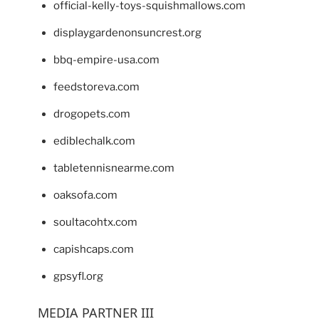
official-kelly-toys-squishmallows.com
displaygardenonsuncrest.org
bbq-empire-usa.com
feedstoreva.com
drogopets.com
ediblechalk.com
tabletennisnearme.com
oaksofa.com
soultacohtx.com
capishcaps.com
gpsyfl.org
MEDIA PARTNER III