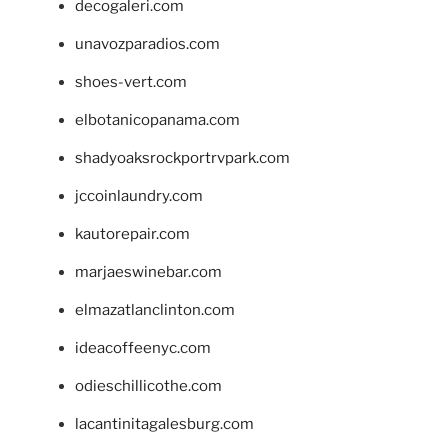
decogaleri.com
unavozparadios.com
shoes-vert.com
elbotanicopanama.com
shadyoaksrockportrvpark.com
jccoinlaundry.com
kautorepair.com
marjaeswinebar.com
elmazatlanclinton.com
ideacoffeenyc.com
odieschillicothe.com
lacantinitagalesburg.com