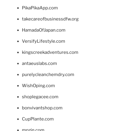
PikaPikaApp.com
takecareofbusinessdfw.org
HamadaOfJapan.com
VersifyLifestyle.com
kingscreekadventures.com
antaeuslabs.com
purelycleanchemdry.com
WishOping.com
shoplegacee.com
bonvivantshop.com
CupPlante.com
mpzin.com