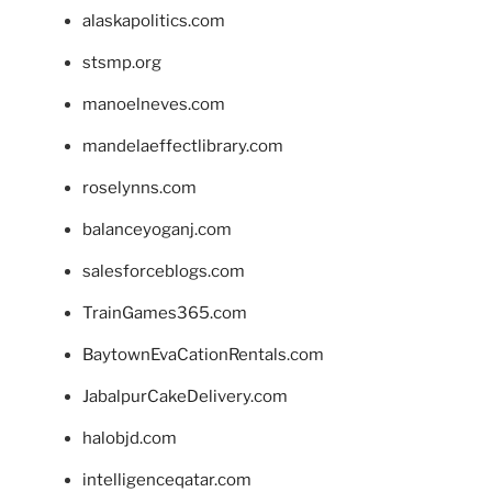
alaskapolitics.com
stsmp.org
manoelneves.com
mandelaeffectlibrary.com
roselynns.com
balanceyoganj.com
salesforceblogs.com
TrainGames365.com
BaytownEvaCationRentals.com
JabalpurCakeDelivery.com
halobjd.com
intelligenceqatar.com