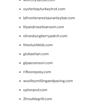
wolfcitytattoo.com
oysterbayturkeytrot.com
lafronterarestauranteybar.com
lilyandrosetearoom.com
olivesburgberrypatch.com
theslushkids.com
giobastian.com
glpascensori.com
rifloorepoxy.com
woolleymillingandpaving.com
uptonpvd.com
2troublegrill.com