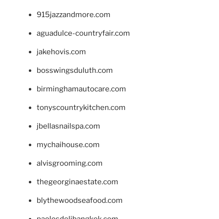
915jazzandmore.com
aguadulce-countryfair.com
jakehovis.com
bosswingsduluth.com
birminghamautocare.com
tonyscountrykitchen.com
jbellasnailspa.com
mychaihouse.com
alvisgrooming.com
thegeorginaestate.com
blythewoodseafood.com
paolosdelibangkok.com