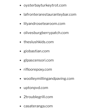
oysterbayturkeytrot.com
lafronterarestauranteybar.com
lilyandrosetearoom.com
olivesburgberrypatch.com
theslushkids.com
giobastian.com
glpascensori.com
rifloorepoxy.com
woolleymillingandpaving.com
uptonpvd.com
2troublegrill.com
casateranga.com