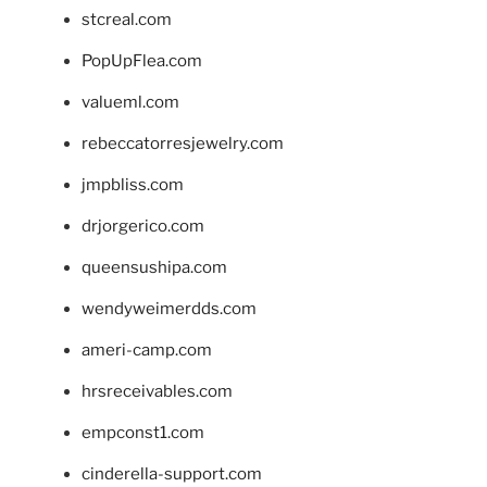
stcreal.com
PopUpFlea.com
valueml.com
rebeccatorresjewelry.com
jmpbliss.com
drjorgerico.com
queensushipa.com
wendyweimerdds.com
ameri-camp.com
hrsreceivables.com
empconst1.com
cinderella-support.com