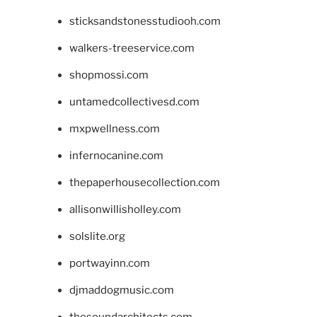
sticksandstonesstudiooh.com
walkers-treeservice.com
shopmossi.com
untamedcollectivesd.com
mxpwellness.com
infernocanine.com
thepaperhousecollection.com
allisonwillisholley.com
solslite.org
portwayinn.com
djmaddogmusic.com
thesoundarchitects.com