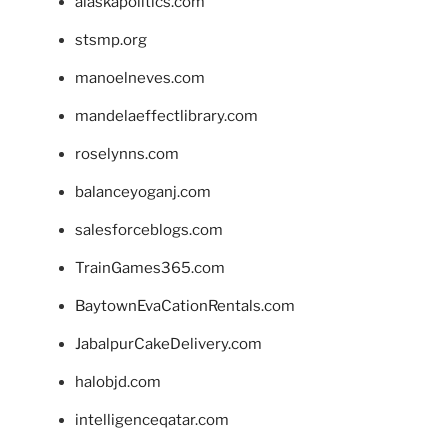
alaskapolitics.com
stsmp.org
manoelneves.com
mandelaeffectlibrary.com
roselynns.com
balanceyoganj.com
salesforceblogs.com
TrainGames365.com
BaytownEvaCationRentals.com
JabalpurCakeDelivery.com
halobjd.com
intelligenceqatar.com