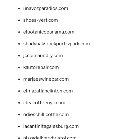
unavozparadios.com
shoes-vert.com
elbotanicopanama.com
shadyoaksrockportrvpark.com
jccoinlaundry.com
kautorepair.com
marjaeswinebar.com
elmazatlanclinton.com
ideacoffeenyc.com
odieschillicothe.com
lacantinitagalesburg.com
pizzadeliverybristol.com