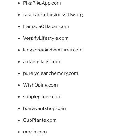
PikaPikaApp.com
takecareofbusinessdfw.org
HamadaOfJapan.com
VersifyLifestyle.com
kingscreekadventures.com
antaeuslabs.com
purelycleanchemdry.com
WishOping.com
shoplegacee.com
bonvivantshop.com
CupPlante.com
mpzin.com