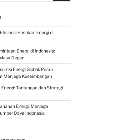
S
fisiensi Pasokan Energi di
intaan Energi di Indonesia:
k Masa Depan
umsi Energi Global: Peran
am Menjaga Keseimbangan
nergi: Tantangan dan Strategi
tahanan Energi: Menjaga
Sumber Daya Indonesia
hcareers.com