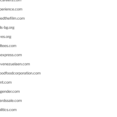
xperience.com
edthefilm.com
ds-bg.org
ves.org
tees.com
rsexpress.com
venezuelaen.com
oodfoodcorporation.com
nnt.com
gender.com
ardssale.com
litics.com