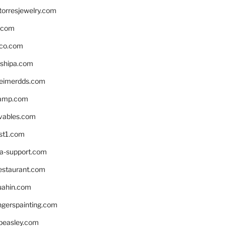
torresjewelry.com
s.com
ico.com
shipa.com
eimerdds.com
camp.com
ivables.com
st1.com
la-support.com
estaurant.com
uahin.com
erspainting.com
beasley.com