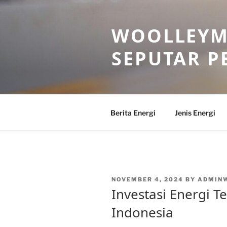
Skip
to
WOOLLEYM
content
SEPUTAR P
Berita Energi
Jenis Energi
POSTED
NOVEMBER 4, 2024
BY
ADMIN
ON
Investasi Energi 
Indonesia