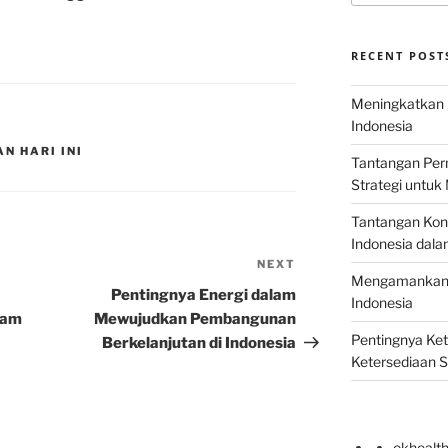
RECENT POST
Meningkatkan E
Indonesia
N HARI INI
Tantangan Perm
Strategi untu
Tantangan Kons
Indonesia dal
NEXT
Next
Mengamankan E
Post
Pentingnya Energi dalam
Indonesia
lam
Mewujudkan Pembangunan
Pentingnya Ke
Berkelanjutan di Indonesia
Ketersediaan 
okhealt