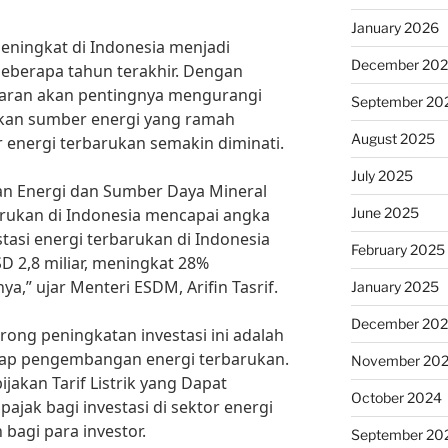
January 2026
meningkat di Indonesia menjadi
December 20
eberapa tahun terakhir. Dengan
aran akan pentingnya mengurangi
September 20
kan sumber energi yang ramah
August 2025
or energi terbarukan semakin diminati.
July 2025
an Energi dan Sumber Daya Mineral
June 2025
barukan di Indonesia mencapai angka
asi energi terbarukan di Indonesia
February 2025
 2,8 miliar, meningkat 28%
,” ujar Menteri ESDM, Arifin Tasrif.
January 2025
December 20
rong peningkatan investasi ini adalah
ap pengembangan energi terbarukan.
November 20
akan Tarif Listrik yang Dapat
October 2024
pajak bagi investasi di sektor energi
bagi para investor.
September 20