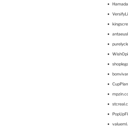
Hamada
VersifyL
kingscr
antaeus
purelyc
WishOp
shopleg
bonviva
CupPlan
mpzin.c
stcreal.
PopUpFl
valueml