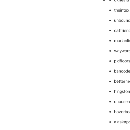
theinte
unbound
catfrien
marianli
wayward
pidfloo
bancode
betterm
hingsto
choosea
hoverbo
alaskapo