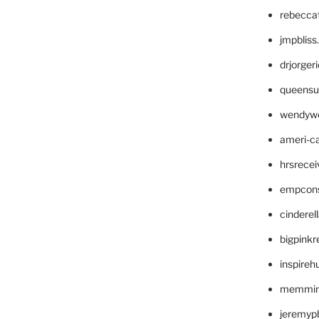
rebecca
jmpblis
drjorger
queensu
wendyw
ameri-
hrsrece
empcon
cinderel
bigpinkr
inspireh
memming
jeremyp