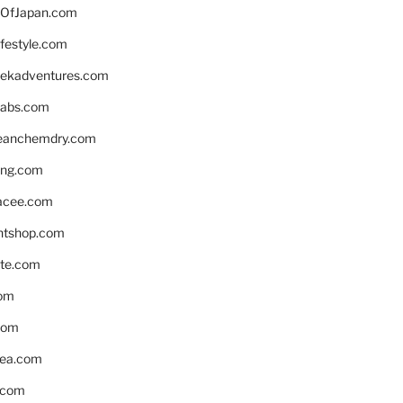
OfJapan.com
ifestyle.com
eekadventures.com
labs.com
leanchemdry.com
ing.com
acee.com
ntshop.com
te.com
om
com
ea.com
.com