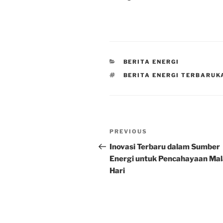
CATEGORIES
BERITA ENERGI
TAGS
BERITA ENERGI TERBARUKA
Post
Previous
PREVIOUS
navigation
Post
Inovasi Terbaru dalam Sumber
Energi untuk Pencahayaan Ma
Hari