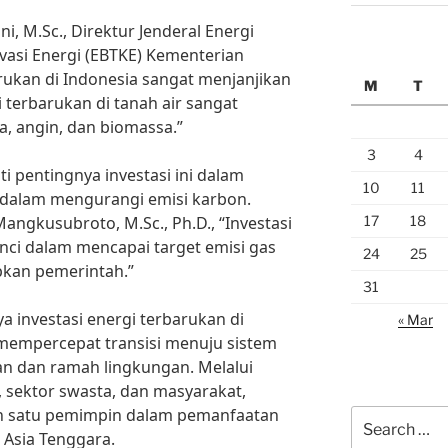
ni, M.Sc., Direktur Jenderal Energi
vasi Energi (EBTKE) Kementerian
arukan di Indonesia sangat menjanjikan
M
T
 terbarukan di tanah air sangat
a, angin, dan biomassa.”
3
4
ti pentingnya investasi ini dalam
10
11
dalam mengurangi emisi karbon.
17
18
Mangkusubroto, M.Sc., Ph.D., “Investasi
nci dalam mencapai target emisi gas
24
25
pkan pemerintah.”
31
investasi energi terbarukan di
« Mar
 mempercepat transisi menuju sistem
tan dan ramah lingkungan. Melalui
 sektor swasta, dan masyarakat,
ah satu pemimpin dalam pemanfaatan
Search
 Asia Tenggara.
for: