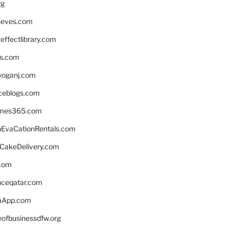
rg
neves.com
ffectlibrary.com
ns.com
yoganj.com
rceblogs.com
ames365.com
EvaCationRentals.com
rCakeDelivery.com
.com
enceqatar.com
aApp.com
eofbusinessdfw.org