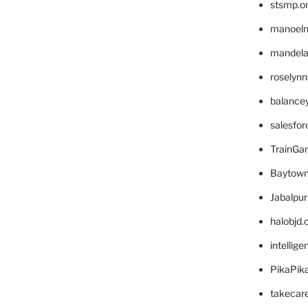
stsmp.o
manoel
mandelae
roselyn
balance
salesfo
TrainG
Baytown
Jabalpu
halobjd
intellig
PikaPik
takecar