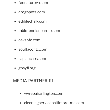
feedstoreva.com
drogopets.com
ediblechalk.com
tabletennisnearme.com
oaksofa.com
soultacohtx.com
capishcaps.com
gpsyfl.org
MEDIA PARTNER III
vwrepairarlington.com
cleaningservicebaltimore-md.com