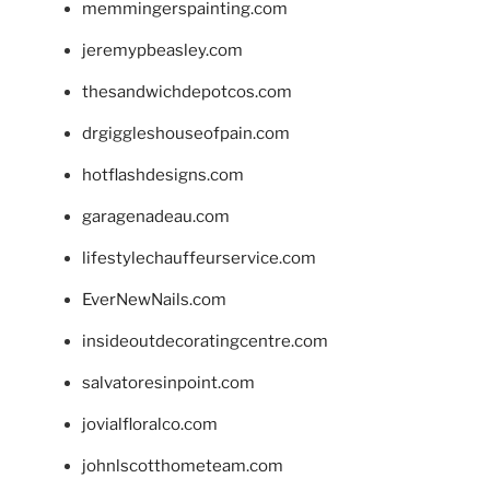
memmingerspainting.com
jeremypbeasley.com
thesandwichdepotcos.com
drgiggleshouseofpain.com
hotflashdesigns.com
garagenadeau.com
lifestylechauffeurservice.com
EverNewNails.com
insideoutdecoratingcentre.com
salvatoresinpoint.com
jovialfloralco.com
johnlscotthometeam.com