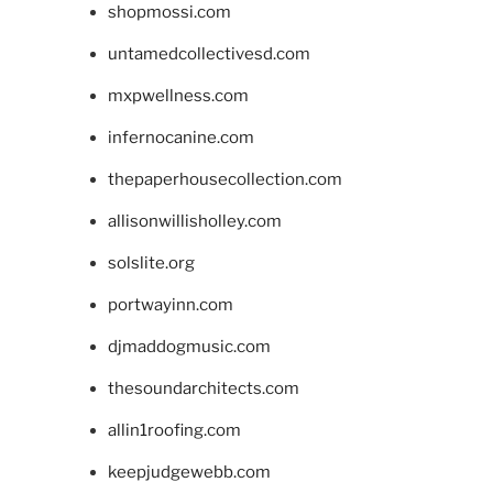
shopmossi.com
untamedcollectivesd.com
mxpwellness.com
infernocanine.com
thepaperhousecollection.com
allisonwillisholley.com
solslite.org
portwayinn.com
djmaddogmusic.com
thesoundarchitects.com
allin1roofing.com
keepjudgewebb.com