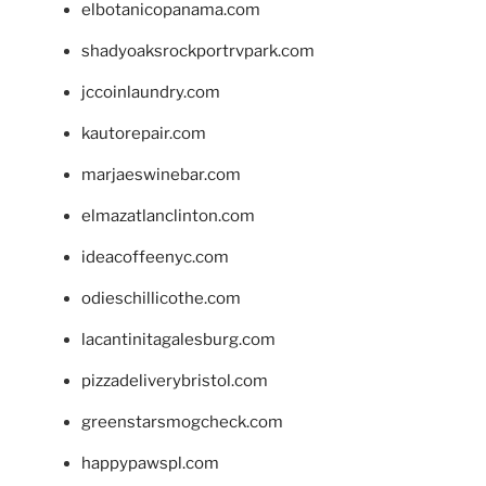
elbotanicopanama.com
shadyoaksrockportrvpark.com
jccoinlaundry.com
kautorepair.com
marjaeswinebar.com
elmazatlanclinton.com
ideacoffeenyc.com
odieschillicothe.com
lacantinitagalesburg.com
pizzadeliverybristol.com
greenstarsmogcheck.com
happypawspl.com