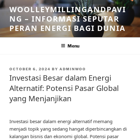
Skip
WOOLLEYMILLINGANDPAVI
to
NG – INFORMASI SEPUTAR
content
PERAN ENERGI BAGI DUNIA
Menu
POSTED
OCTOBER 6, 2024
BY
ADMINWOO
ON
Investasi Besar dalam Energi
Alternatif: Potensi Pasar Global
yang Menjanjikan
Investasi besar dalam energi alternatif memang
menjadi topik yang sedang hangat diperbincangkan di
kalangan bisnis dan ekonomi global. Potensi pasar