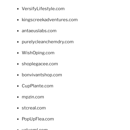
VersifyLifestyle.com
kingscreekadventures.com
antaeuslabs.com
purelycleanchemdry.com
WishOping.com
shoplegacee.com
bonvivantshop.com
CupPlante.com
mpzin.com
stcreal.com
PopUpFlea.com
valueml.com