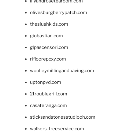
lilyandrosetearoom.com
olivesburgberrypatch.com
theslushkids.com
giobastian.com
glpascensori.com
rifloorepoxy.com
woolleymillingandpaving.com
uptonpvd.com
2troublegrill.com
casateranga.com
sticksandstonesstudiooh.com
walkers-treeservice.com