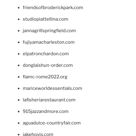
friendsofbroderickpark.com
studiopiattellina.com
jannagrillspringfield.com
fujiyamacharleston.com
elpatronchardon.com
donglaishun-order.com
fiamc-rome2022.org
mariceworldessentials.com
lafisheriarestaurant.com
915jazzandmore.com
aguadulce-countryfair.com
jakehovis.com