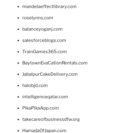
mandelaeffectlibrary.com
roselynns.com
balanceyoganj.com
salesforceblogs.com
TrainGames365.com
BaytownEvaCationRentals.com
JabalpurCakeDelivery.com
halobjd.com
intelligenceqatar.com
PikaPikaApp.com
takecareofbusinessdfw.org
HamadaOfJapan.com