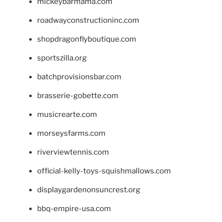
mickeybarmama.com
roadwayconstructioninc.com
shopdragonflyboutique.com
sportszilla.org
batchprovisionsbar.com
brasserie-gobette.com
musicrearte.com
morseysfarms.com
riverviewtennis.com
official-kelly-toys-squishmallows.com
displaygardenonsuncrest.org
bbq-empire-usa.com