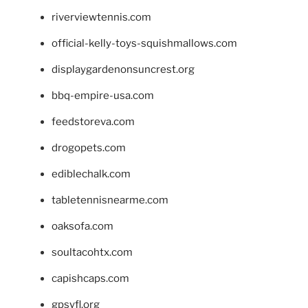
riverviewtennis.com
official-kelly-toys-squishmallows.com
displaygardenonsuncrest.org
bbq-empire-usa.com
feedstoreva.com
drogopets.com
ediblechalk.com
tabletennisnearme.com
oaksofa.com
soultacohtx.com
capishcaps.com
gpsyfl.org