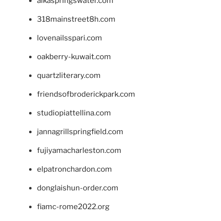
alkaspringswater.com
318mainstreet8h.com
lovenailsspari.com
oakberry-kuwait.com
quartzliterary.com
friendsofbroderickpark.com
studiopiattellina.com
jannagrillspringfield.com
fujiyamacharleston.com
elpatronchardon.com
donglaishun-order.com
fiamc-rome2022.org