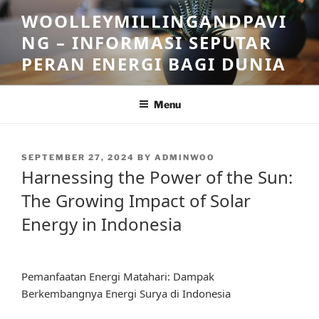
Skip
WOOLLEYMILLINGANDPAVI
to
NG – INFORMASI SEPUTAR
content
PERAN ENERGI BAGI DUNIA
Menu
POSTED
SEPTEMBER 27, 2024
BY
ADMINWOO
ON
Harnessing the Power of the Sun:
The Growing Impact of Solar
Energy in Indonesia
Pemanfaatan Energi Matahari: Dampak
Berkembangnya Energi Surya di Indonesia