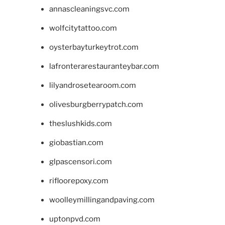
annascleaningsvc.com
wolfcitytattoo.com
oysterbayturkeytrot.com
lafronterarestauranteybar.com
lilyandrosetearoom.com
olivesburgberrypatch.com
theslushkids.com
giobastian.com
glpascensori.com
rifloorepoxy.com
woolleymillingandpaving.com
uptonpvd.com