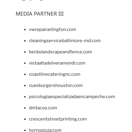
MEDIA PARTNER III
vwrepairarlington.com
cleaningservicebaltimore-md.com
beckslandscapeandfence.com
vistaaltadelveramendi.com
coastlinecateringnc.com
cuesburgershouston.com
psicologiaespecializadaencampeche.com
dmtacos.com
crescentstreetprinting.com
hornopizza.com