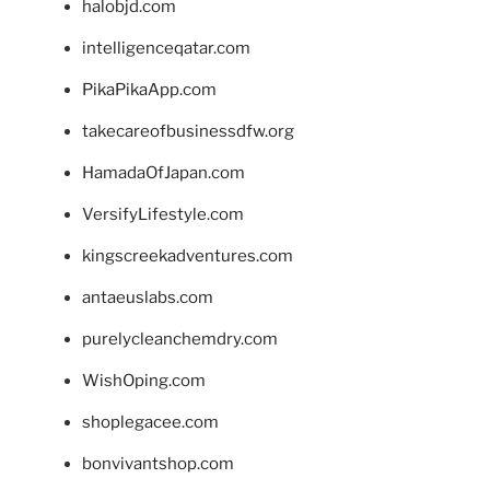
halobjd.com
intelligenceqatar.com
PikaPikaApp.com
takecareofbusinessdfw.org
HamadaOfJapan.com
VersifyLifestyle.com
kingscreekadventures.com
antaeuslabs.com
purelycleanchemdry.com
WishOping.com
shoplegacee.com
bonvivantshop.com