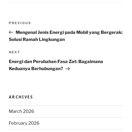
Post
Previous
PREVIOUS
navigation
Post
Mengenal Jenis Energi pada Mobil yang Bergerak:
Solusi Ramah Lingkungan
Next
NEXT
Post
Energi dan Perubahan Fasa Zat: Bagaimana
Keduanya Berhubungan?
ARCHIVES
March 2026
February 2026