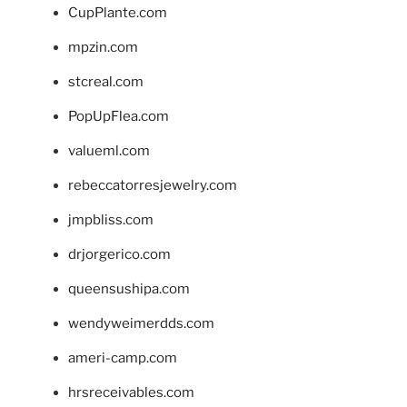
CupPlante.com
mpzin.com
stcreal.com
PopUpFlea.com
valueml.com
rebeccatorresjewelry.com
jmpbliss.com
drjorgerico.com
queensushipa.com
wendyweimerdds.com
ameri-camp.com
hrsreceivables.com