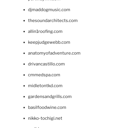
djmaddogmusic.com
thesoundarchitects.com
allin1roofing.com
keepjudgewebb.com
anatomyofadventure.com
drivancastillo.com
cmmedspa.com
midletontkd.com
gardensandgrills.com
basilfoodwine.com
nikko-tochigi.net