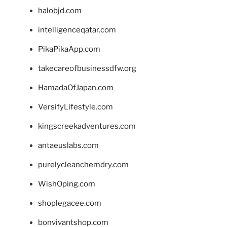
halobjd.com
intelligenceqatar.com
PikaPikaApp.com
takecareofbusinessdfw.org
HamadaOfJapan.com
VersifyLifestyle.com
kingscreekadventures.com
antaeuslabs.com
purelycleanchemdry.com
WishOping.com
shoplegacee.com
bonvivantshop.com