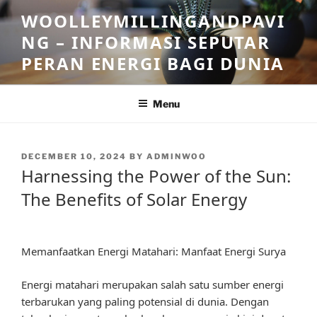
Skip
WOOLLEYMILLINGANDPAVI
to
NG – INFORMASI SEPUTAR
content
PERAN ENERGI BAGI DUNIA
Menu
POSTED
DECEMBER 10, 2024
BY
ADMINWOO
ON
Harnessing the Power of the Sun:
The Benefits of Solar Energy
Memanfaatkan Energi Matahari: Manfaat Energi Surya
Energi matahari merupakan salah satu sumber energi
terbarukan yang paling potensial di dunia. Dengan