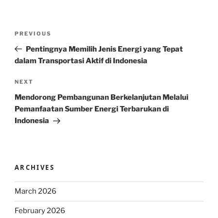
Post
Previous
PREVIOUS
navigation
Post
Pentingnya Memilih Jenis Energi yang Tepat
dalam Transportasi Aktif di Indonesia
Next
NEXT
Post
Mendorong Pembangunan Berkelanjutan Melalui
Pemanfaatan Sumber Energi Terbarukan di
Indonesia
ARCHIVES
March 2026
February 2026