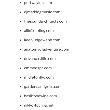
portwayinn.com
djmaddogmusic.com
thesoundarchitects.com
allin1roofing.com
keepjudgewebb.com
anatomyofadventure.com
drivancastillo.com
cmmedspa.com
midletontkd.com
gardensandgrills.com
basilfoodwine.com
nikko-tochigi.net