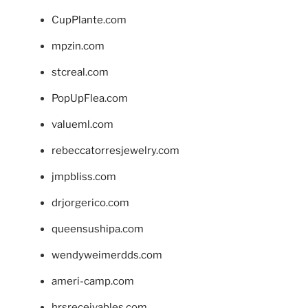
CupPlante.com
mpzin.com
stcreal.com
PopUpFlea.com
valueml.com
rebeccatorresjewelry.com
jmpbliss.com
drjorgerico.com
queensushipa.com
wendyweimerdds.com
ameri-camp.com
hrsreceivables.com