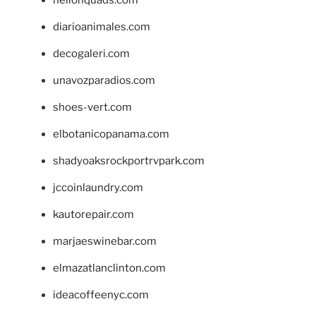
hellonquads.com
diarioanimales.com
decogaleri.com
unavozparadios.com
shoes-vert.com
elbotanicopanama.com
shadyoaksrockportrvpark.com
jccoinlaundry.com
kautorepair.com
marjaeswinebar.com
elmazatlanclinton.com
ideacoffeenyc.com