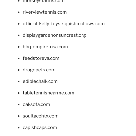
morseysfarms.com
riverviewtennis.com
official-kelly-toys-squishmallows.com
displaygardenonsuncrest.org
bbq-empire-usa.com
feedstoreva.com
drogopets.com
ediblechalk.com
tabletennisnearme.com
oaksofa.com
soultacohtx.com
capishcaps.com