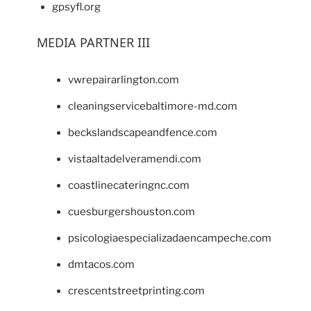
gpsyfl.org
MEDIA PARTNER III
vwrepairarlington.com
cleaningservicebaltimore-md.com
beckslandscapeandfence.com
vistaaltadelveramendi.com
coastlinecateringnc.com
cuesburgershouston.com
psicologiaespecializadaencampeche.com
dmtacos.com
crescentstreetprinting.com