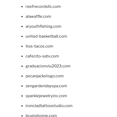
reefrecordsllc.com
alawaffle.com
aryouthfishing.com
united-basketball.com
tios-tacos.com
cafecito-satx.com
graduacionviu2023.com
pecanjackstogo.com
zengardendayspa.com
sparklejewelryinc.com
ironcladtattoostudio.com
bruinshome.com