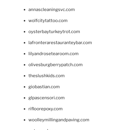
annascleaningsvc.com
wolfcitytattoo.com
oysterbayturkeytrot.com
lafronterarestauranteybar.com
lilyandrosetearoom.com
olivesburgberrypatch.com
theslushkids.com
giobastian.com
glpascensori.com
rifloorepoxy.com
woolleymillingandpaving.com