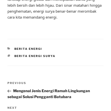
lebih bersih dan lebih hijau. Dari sinar matahari hingga
penghematan, energi surya benar-benar merombak
cara kita memandang energi.
CATEGORIES
BERITA ENERGI
TAGS
BERITA ENERGI SURYA
Post
Previous
PREVIOUS
navigation
Post
Mengenal Jenis Energi Ramah Lingkungan
sebagai Solusi Pengganti Batubara
Next
NEXT