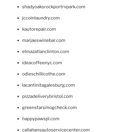
shadyoaksrockportrvpark.com
jccoinlaundry.com
kautorepair.com
marjaeswinebar.com
elmazatlanclinton.com
ideacoffeenyc.com
odieschillicothe.com
lacantinitagalesburg.com
pizzadeliverybristol.com
greenstarsmogcheck.com
happypawspl.com
callahansautoservicecenter.com