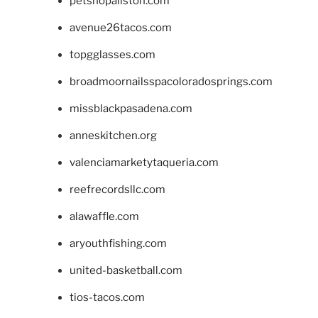
petshopallston.com
avenue26tacos.com
topgglasses.com
broadmoornailsspacoloradosprings.com
missblackpasadena.com
anneskitchen.org
valenciamarketytaqueria.com
reefrecordsllc.com
alawaffle.com
aryouthfishing.com
united-basketball.com
tios-tacos.com