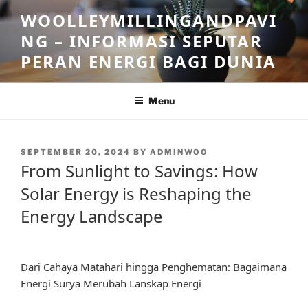
Skip
WOOLLEYMILLINGANDPAVI
to
NG – INFORMASI SEPUTAR
content
PERAN ENERGI BAGI DUNIA
Menu
POSTED
SEPTEMBER 20, 2024
BY
ADMINWOO
ON
From Sunlight to Savings: How
Solar Energy is Reshaping the
Energy Landscape
Dari Cahaya Matahari hingga Penghematan: Bagaimana
Energi Surya Merubah Lanskap Energi