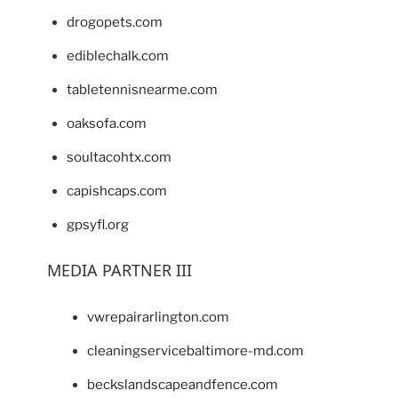
drogopets.com
ediblechalk.com
tabletennisnearme.com
oaksofa.com
soultacohtx.com
capishcaps.com
gpsyfl.org
MEDIA PARTNER III
vwrepairarlington.com
cleaningservicebaltimore-md.com
beckslandscapeandfence.com