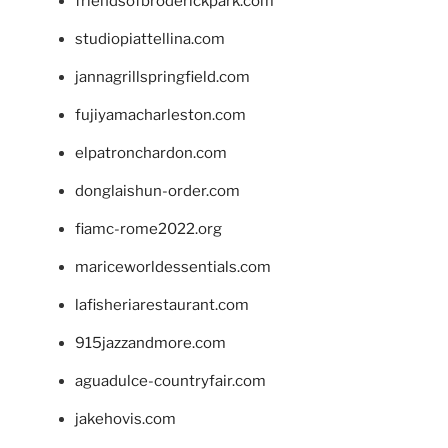
friendsofbroderickpark.com
studiopiattellina.com
jannagrillspringfield.com
fujiyamacharleston.com
elpatronchardon.com
donglaishun-order.com
fiamc-rome2022.org
mariceworldessentials.com
lafisheriarestaurant.com
915jazzandmore.com
aguadulce-countryfair.com
jakehovis.com