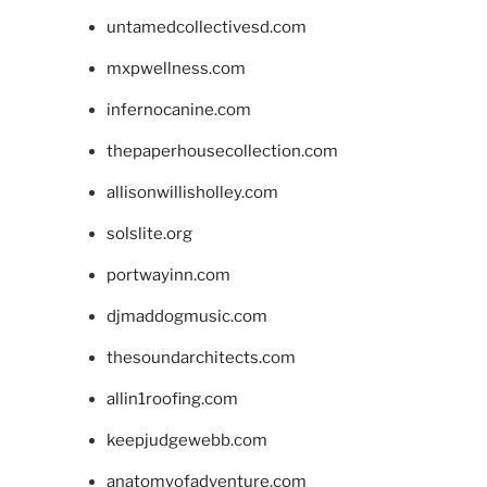
untamedcollectivesd.com
mxpwellness.com
infernocanine.com
thepaperhousecollection.com
allisonwillisholley.com
solslite.org
portwayinn.com
djmaddogmusic.com
thesoundarchitects.com
allin1roofing.com
keepjudgewebb.com
anatomyofadventure.com