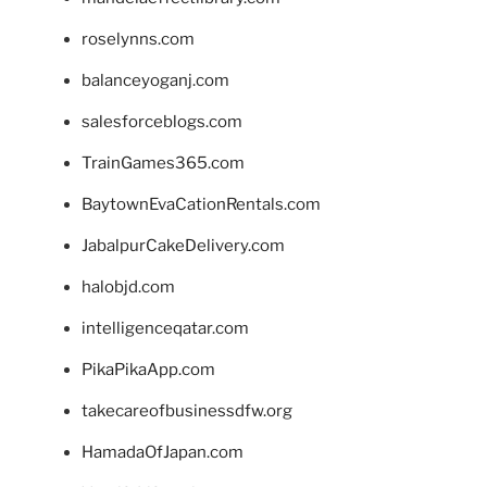
roselynns.com
balanceyoganj.com
salesforceblogs.com
TrainGames365.com
BaytownEvaCationRentals.com
JabalpurCakeDelivery.com
halobjd.com
intelligenceqatar.com
PikaPikaApp.com
takecareofbusinessdfw.org
HamadaOfJapan.com