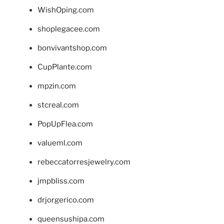
WishOping.com
shoplegacee.com
bonvivantshop.com
CupPlante.com
mpzin.com
stcreal.com
PopUpFlea.com
valueml.com
rebeccatorresjewelry.com
jmpbliss.com
drjorgerico.com
queensushipa.com