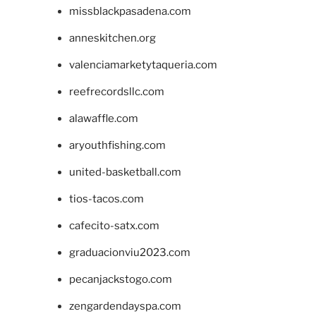
missblackpasadena.com
anneskitchen.org
valenciamarketytaqueria.com
reefrecordsllc.com
alawaffle.com
aryouthfishing.com
united-basketball.com
tios-tacos.com
cafecito-satx.com
graduacionviu2023.com
pecanjackstogo.com
zengardendayspa.com