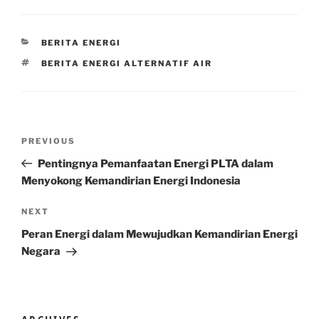
CATEGORIES
BERITA ENERGI
TAGS
BERITA ENERGI ALTERNATIF AIR
Post
Previous
PREVIOUS
navigation
Post
Pentingnya Pemanfaatan Energi PLTA dalam
Menyokong Kemandirian Energi Indonesia
Next
NEXT
Post
Peran Energi dalam Mewujudkan Kemandirian Energi
Negara