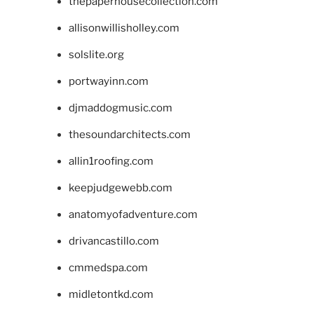
thepaperhousecollection.com
allisonwillisholley.com
solslite.org
portwayinn.com
djmaddogmusic.com
thesoundarchitects.com
allin1roofing.com
keepjudgewebb.com
anatomyofadventure.com
drivancastillo.com
cmmedspa.com
midletontkd.com