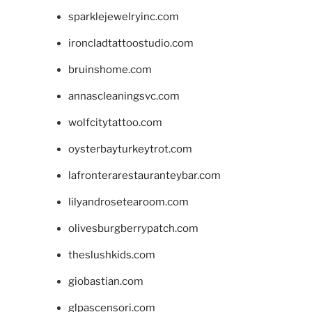
sparklejewelryinc.com
ironcladtattoostudio.com
bruinshome.com
annascleaningsvc.com
wolfcitytattoo.com
oysterbayturkeytrot.com
lafronterarestauranteybar.com
lilyandrosetearoom.com
olivesburgberrypatch.com
theslushkids.com
giobastian.com
glpascensori.com