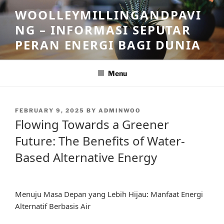
Skip
WOOLLEYMILLINGANDPAVI
to
NG – INFORMASI SEPUTAR
content
PERAN ENERGI BAGI DUNIA
Menu
POSTED
FEBRUARY 9, 2025
BY
ADMINWOO
ON
Flowing Towards a Greener
Future: The Benefits of Water-
Based Alternative Energy
Menuju Masa Depan yang Lebih Hijau: Manfaat Energi
Alternatif Berbasis Air