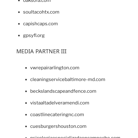
oaksofa.com
soultacohtx.com
capishcaps.com
gpsyfl.org
MEDIA PARTNER III
vwrepairarlington.com
cleaningservicebaltimore-md.com
beckslandscapeandfence.com
vistaaltadelveramendi.com
coastlinecateringnc.com
cuesburgershouston.com
psicologiaespecializadaencampeche.com