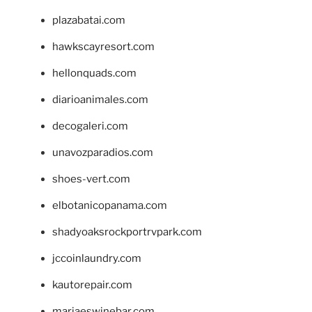
plazabatai.com
hawkscayresort.com
hellonquads.com
diarioanimales.com
decogaleri.com
unavozparadios.com
shoes-vert.com
elbotanicopanama.com
shadyoaksrockportrvpark.com
jccoinlaundry.com
kautorepair.com
marjaeswinebar.com