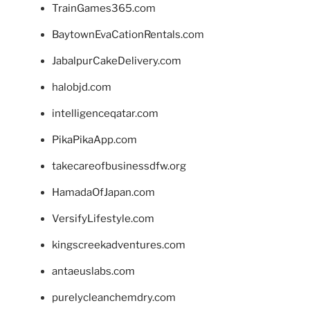
TrainGames365.com
BaytownEvaCationRentals.com
JabalpurCakeDelivery.com
halobjd.com
intelligenceqatar.com
PikaPikaApp.com
takecareofbusinessdfw.org
HamadaOfJapan.com
VersifyLifestyle.com
kingscreekadventures.com
antaeuslabs.com
purelycleanchemdry.com