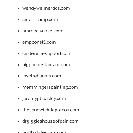
wendyweimerdds.com
ameri-camp.com
hrsreceivables.com
empconst1.com
cinderella-support.com
bigpinkrestaurant.com
inspirehuahin.com
memmingerspainting.com
jeremypbeasley.com
thesandwichdepotcos.com
drgiggleshouseofpain.com
hotflashdesigns.com