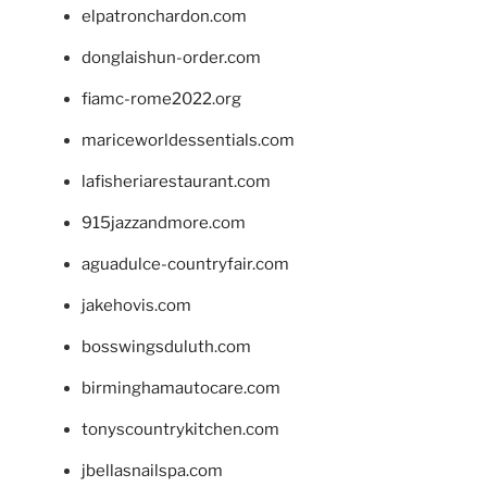
elpatronchardon.com
donglaishun-order.com
fiamc-rome2022.org
mariceworldessentials.com
lafisheriarestaurant.com
915jazzandmore.com
aguadulce-countryfair.com
jakehovis.com
bosswingsduluth.com
birminghamautocare.com
tonyscountrykitchen.com
jbellasnailspa.com