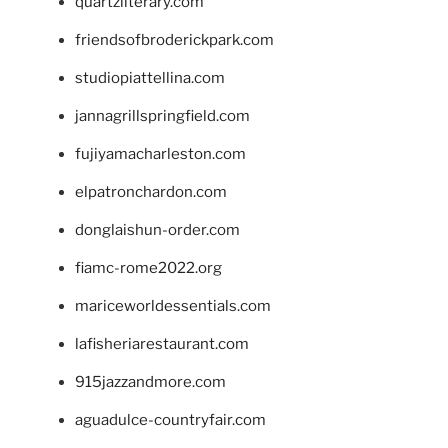
quartzliterary.com
friendsofbroderickpark.com
studiopiattellina.com
jannagrillspringfield.com
fujiyamacharleston.com
elpatronchardon.com
donglaishun-order.com
fiamc-rome2022.org
mariceworldessentials.com
lafisheriarestaurant.com
915jazzandmore.com
aguadulce-countryfair.com