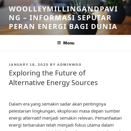
Skip
WOOLLEYMILLINGANDPAVI
to
NG – INFORMASI SEPUTAR
content
PERAN ENERGI BAGI DUNIA
Menu
POSTED
JANUARY 18, 2025
BY
ADMINWOO
ON
Exploring the Future of
Alternative Energy Sources
Dalam era yang semakin sadar akan pentingnya
pelestarian lingkungan, eksplorasi masa depan sumber
energi alternatif menjadi semakin relevan. Pemanfaatan
energi terbarukan telah menjadi fokus utama dalam