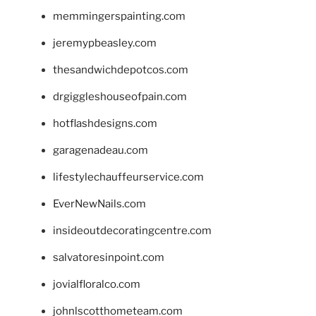
memmingerspainting.com
jeremypbeasley.com
thesandwichdepotcos.com
drgiggleshouseofpain.com
hotflashdesigns.com
garagenadeau.com
lifestylechauffeurservice.com
EverNewNails.com
insideoutdecoratingcentre.com
salvatoresinpoint.com
jovialfloralco.com
johnlscotthometeam.com