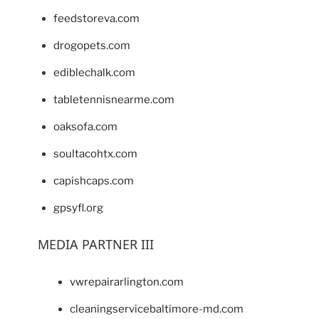
feedstoreva.com
drogopets.com
ediblechalk.com
tabletennisnearme.com
oaksofa.com
soultacohtx.com
capishcaps.com
gpsyfl.org
MEDIA PARTNER III
vwrepairarlington.com
cleaningservicebaltimore-md.com