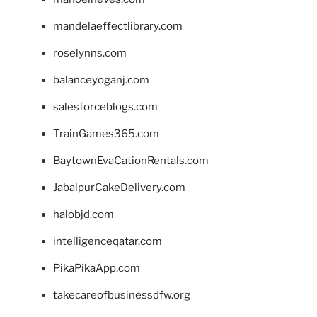
mandelaeffectlibrary.com
roselynns.com
balanceyoganj.com
salesforceblogs.com
TrainGames365.com
BaytownEvaCationRentals.com
JabalpurCakeDelivery.com
halobjd.com
intelligenceqatar.com
PikaPikaApp.com
takecareofbusinessdfw.org