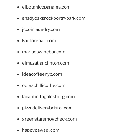
elbotanicopanama.com
shadyoaksrockportrvpark.com
jccoinlaundry.com
kautorepair.com
marjaeswinebar.com
elmazatlanclinton.com
ideacoffeenyc.com
odieschillicothe.com
lacantinitagalesburg.com
pizzadeliverybristol.com
greenstarsmogcheck.com
happypawspl.com