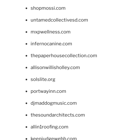
shopmossi.com
untamedcollectivesd.com
mxpwellness.com
infernocanine.com
thepaperhousecollection.com
allisonwillisholley.com
solslite.org
portwayinn.com
djmaddogmusic.com
thesoundarchitects.com
allin1roofing.com
keepjudgewebb.com