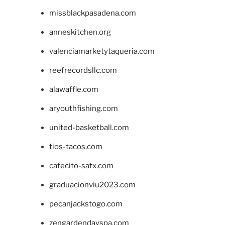
missblackpasadena.com
anneskitchen.org
valenciamarketytaqueria.com
reefrecordsllc.com
alawaffle.com
aryouthfishing.com
united-basketball.com
tios-tacos.com
cafecito-satx.com
graduacionviu2023.com
pecanjackstogo.com
zengardendayspa.com