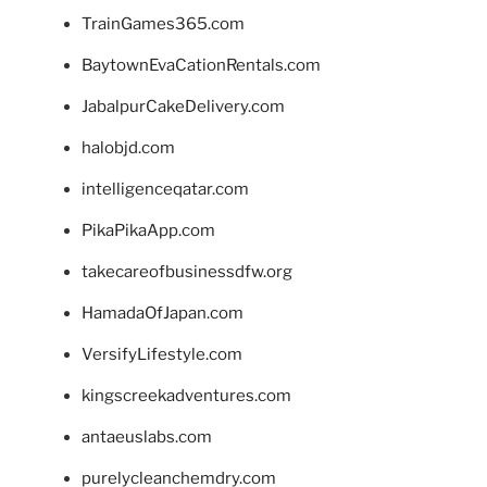
TrainGames365.com
BaytownEvaCationRentals.com
JabalpurCakeDelivery.com
halobjd.com
intelligenceqatar.com
PikaPikaApp.com
takecareofbusinessdfw.org
HamadaOfJapan.com
VersifyLifestyle.com
kingscreekadventures.com
antaeuslabs.com
purelycleanchemdry.com