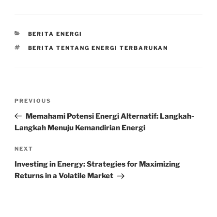
CATEGORIES
BERITA ENERGI
TAGS
BERITA TENTANG ENERGI TERBARUKAN
Post
Previous
PREVIOUS
navigation
Post
Memahami Potensi Energi Alternatif: Langkah-
Langkah Menuju Kemandirian Energi
Next
NEXT
Post
Investing in Energy: Strategies for Maximizing
Returns in a Volatile Market