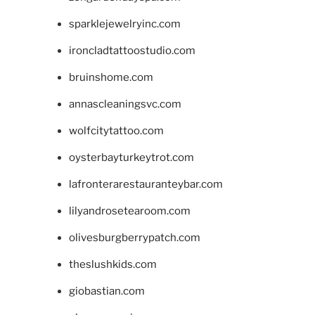
sparklejewelryinc.com
ironcladtattoostudio.com
bruinshome.com
annascleaningsvc.com
wolfcitytattoo.com
oysterbayturkeytrot.com
lafronterarestauranteybar.com
lilyandrosetearoom.com
olivesburgberrypatch.com
theslushkids.com
giobastian.com