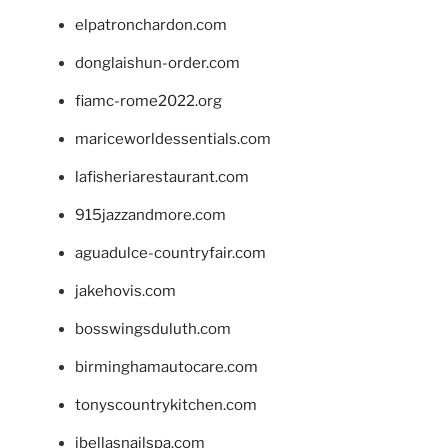
elpatronchardon.com
donglaishun-order.com
fiamc-rome2022.org
mariceworldessentials.com
lafisheriarestaurant.com
915jazzandmore.com
aguadulce-countryfair.com
jakehovis.com
bosswingsduluth.com
birminghamautocare.com
tonyscountrykitchen.com
jbellasnailspa.com