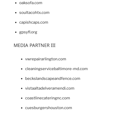
oaksofa.com
soultacohtx.com
capishcaps.com
gpsyfl.org
MEDIA PARTNER III
vwrepairarlington.com
cleaningservicebaltimore-md.com
beckslandscapeandfence.com
vistaaltadelveramendi.com
coastlinecateringnc.com
cuesburgershouston.com