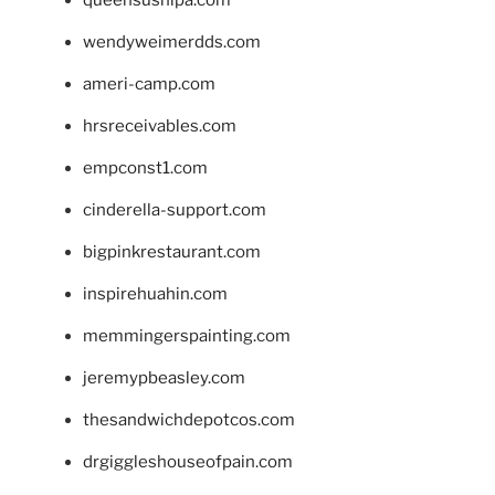
queensushipa.com
wendyweimerdds.com
ameri-camp.com
hrsreceivables.com
empconst1.com
cinderella-support.com
bigpinkrestaurant.com
inspirehuahin.com
memmingerspainting.com
jeremypbeasley.com
thesandwichdepotcos.com
drgiggleshouseofpain.com