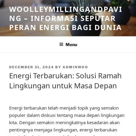
Skip
WOOLLEYMILLINGANDPAVI
to
NG – INFORMASI SEPUTAR
content
PERAN ENERGI BAGI DUNIA
Menu
POSTED
DECEMBER 31, 2024
BY
ADMINWOO
ON
Energi Terbarukan: Solusi Ramah
Lingkungan untuk Masa Depan
Energi terbarukan telah menjadi topik yang semakin
populer dalam diskusi tentang masa depan lingkungan
kita. Dengan semakin meningkatnya kesadaran akan
pentingnya menjaga lingkungan, energi terbarukan