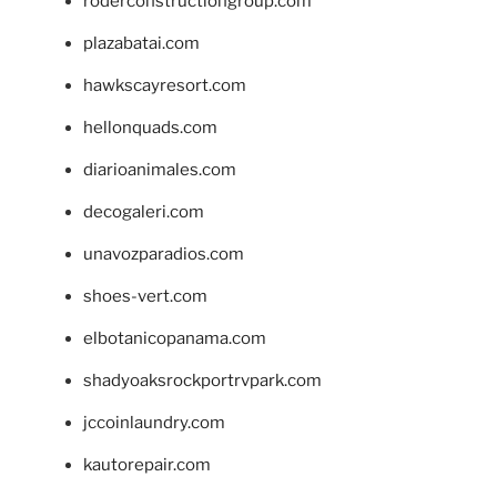
roderconstructiongroup.com
plazabatai.com
hawkscayresort.com
hellonquads.com
diarioanimales.com
decogaleri.com
unavozparadios.com
shoes-vert.com
elbotanicopanama.com
shadyoaksrockportrvpark.com
jccoinlaundry.com
kautorepair.com