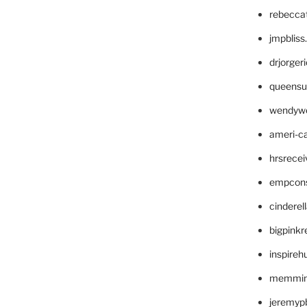
rebecca
jmpblis
drjorger
queensu
wendyw
ameri-
hrsrece
empcon
cinderel
bigpinkr
inspireh
memming
jeremyp