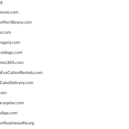
rg
neves.com
ffectlibrary.com
ns.com
yoganj.com
rceblogs.com
ames365.com
EvaCationRentals.com
rCakeDelivery.com
.com
enceqatar.com
aApp.com
eofbusinessdfw.org