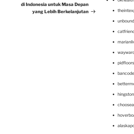
di Indonesia untuk Masa Depan
theinte
yang Lebih Berkelanjutan
unbound
catfrien
marianli
wayward
pidfloo
bancode
betterm
hingsto
choosea
hoverbo
alaskapo