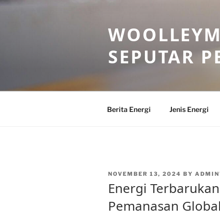
Skip
to
WOOLLEYM
content
SEPUTAR P
Berita Energi
Jenis Energi
POSTED
NOVEMBER 13, 2024
BY
ADMI
ON
Energi Terbarukan
Pemanasan Global