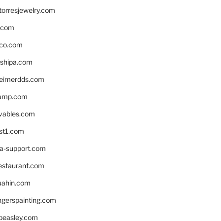
torresjewelry.com
s.com
ico.com
shipa.com
eimerdds.com
camp.com
ivables.com
st1.com
la-support.com
estaurant.com
uahin.com
erspainting.com
beasley.com