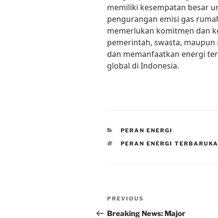
memiliki kesempatan besar u
pengurangan emisi gas rumah k
memerlukan komitmen dan ker
pemerintah, swasta, maupu
dan memanfaatkan energi ter
global di Indonesia.
CATEGORIES
PERAN ENERGI
TAGS
PERAN ENERGI TERBARUK
Post
Previous
PREVIOUS
navigation
Post
Breaking News: Major