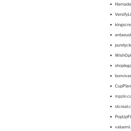
Hamada
VersifyL
kingscr
antaeus
purelyc
WishOp
shopleg
bonviva
CupPlan
mpzin.c
stcreal.
PopUpFl
valueml