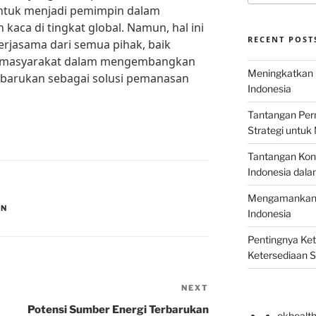
ntuk menjadi pemimpin dalam
aca di tingkat global. Namun, hal ini
RECENT POST
jasama dari semua pihak, baik
n masyarakat dalam mengembangkan
Meningkatkan E
barukan sebagai solusi pemanasan
Indonesia
Tantangan Perm
Strategi untu
Tantangan Kons
Indonesia dal
Mengamankan E
AN
Indonesia
Pentingnya Ke
Ketersediaan 
NEXT
Next
Post
Potensi Sumber Energi Terbarukan
okhealt