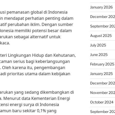
January 2026
lusi pemanasan global di Indonesia
December 20
n mendapat perhatian penting dalam
tif perubahan iklim. Dengan sumber
September 20
onesia memiliki potensi besar dalam
August 2025
ukan sebagai alternatif untuk
kaca.
July 2025
June 2025
nteri Lingkungan Hidup dan Kehutanan,
caman serius bagi keberlangsungan
February 2025
. Oleh karena itu, pengembangan
adi prioritas utama dalam kebijakan
January 2025
December 20
rbarukan yang sedang dikembangkan di
November 20
a. Menurut data Kementerian Energi
October 2024
ensi energi surya di Indonesia
namun baru sekitar 0,1% yang
September 20