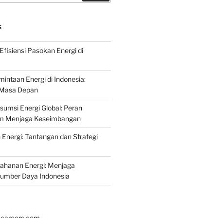
S
fisiensi Pasokan Energi di
intaan Energi di Indonesia:
k Masa Depan
umsi Energi Global: Peran
am Menjaga Keseimbangan
nergi: Tantangan dan Strategi
tahanan Energi: Menjaga
Sumber Daya Indonesia
hcareers.com