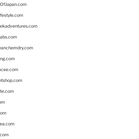
OfJapan.com
ifestyle.com
eekadventures.com
labs.com
leanchemdry.com
ing.com
acee.com
ntshop.com
te.com
om
com
ea.com
.com