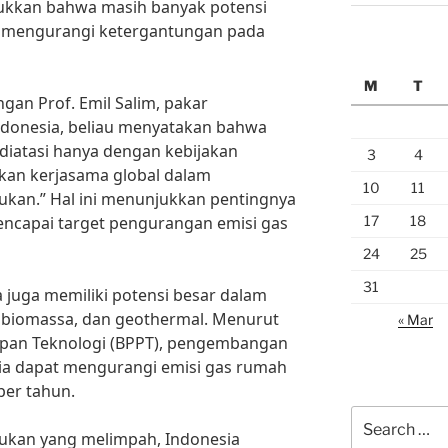
jukkan bahwa masih banyak potensi
k mengurangi ketergantungan pada
M
T
an Prof. Emil Salim, pakar
Indonesia, beliau menyatakan bahwa
 diatasi hanya dengan kebijakan
3
4
ukan kerjasama global dalam
10
11
kan.” Hal ini menunjukkan pentingnya
17
18
encapai target pengurangan emisi gas
24
25
31
a juga memiliki potensi besar dalam
 biomassa, dan geothermal. Menurut
« Mar
apan Teknologi (BPPT), pengembangan
sia dapat mengurangi emisi gas rumah
per tahun.
Search
rukan yang melimpah, Indonesia
for: