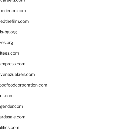
xperience.com
edthefilm.com
ds-bg.org
ves.org
tees.com
rsexpress.com
venezuelaen.com
oodfoodcorporation.com
nnt.com
gender.com
ardssale.com
litics.com