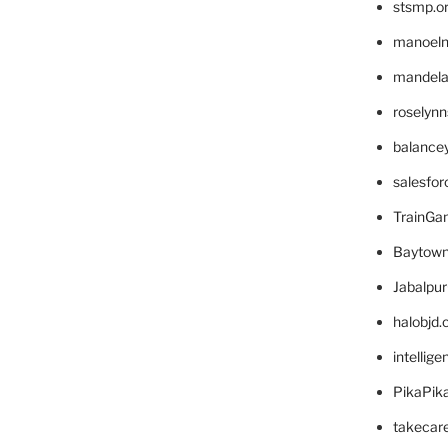
stsmp.o
manoel
mandelae
roselyn
balance
salesfo
TrainG
Baytown
Jabalpu
halobjd
intellig
PikaPik
takecar