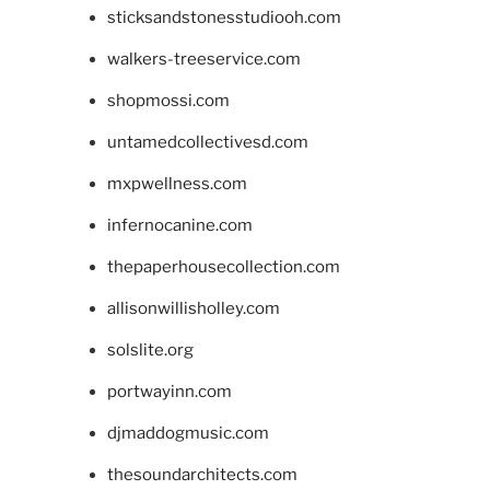
sticksandstonesstudiooh.com
walkers-treeservice.com
shopmossi.com
untamedcollectivesd.com
mxpwellness.com
infernocanine.com
thepaperhousecollection.com
allisonwillisholley.com
solslite.org
portwayinn.com
djmaddogmusic.com
thesoundarchitects.com