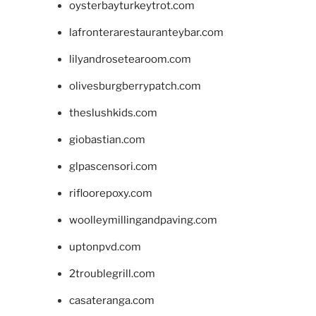
oysterbayturkeytrot.com
lafronterarestauranteybar.com
lilyandrosetearoom.com
olivesburgberrypatch.com
theslushkids.com
giobastian.com
glpascensori.com
rifloorepoxy.com
woolleymillingandpaving.com
uptonpvd.com
2troublegrill.com
casateranga.com