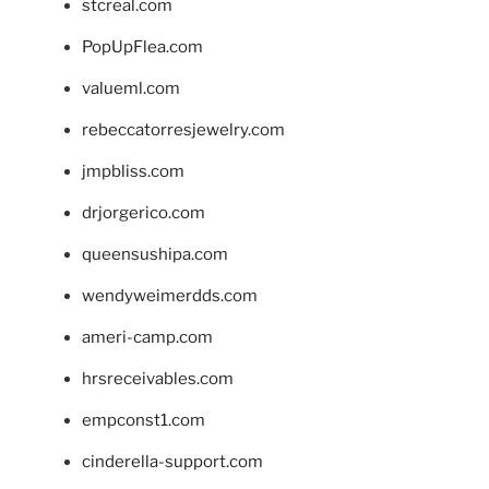
stcreal.com
PopUpFlea.com
valueml.com
rebeccatorresjewelry.com
jmpbliss.com
drjorgerico.com
queensushipa.com
wendyweimerdds.com
ameri-camp.com
hrsreceivables.com
empconst1.com
cinderella-support.com