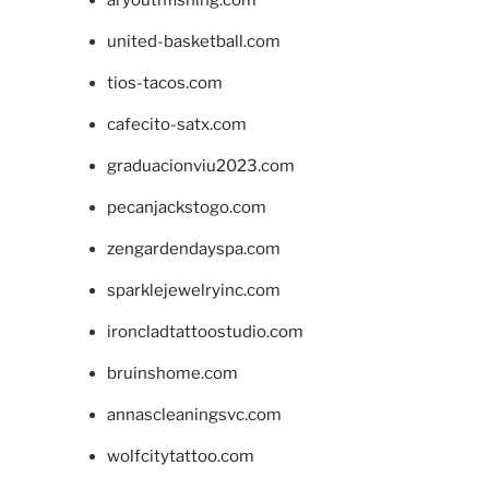
aryouthfishing.com
united-basketball.com
tios-tacos.com
cafecito-satx.com
graduacionviu2023.com
pecanjackstogo.com
zengardendayspa.com
sparklejewelryinc.com
ironcladtattoostudio.com
bruinshome.com
annascleaningsvc.com
wolfcitytattoo.com