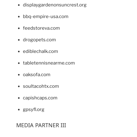
displaygardenonsuncrest.org
bbq-empire-usa.com
feedstoreva.com
drogopets.com
ediblechalk.com
tabletennisnearme.com
oaksofa.com
soultacohtx.com
capishcaps.com
gpsyfl.org
MEDIA PARTNER III