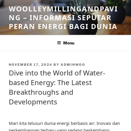
Skip
WOOLLEYMILLINGANDPAVI
to
NG – INFORMASI SEPUTAR
content
PERAN ENERGI BAGI DUNIA
Menu
POSTED
NOVEMBER 17, 2024
BY
ADMINWOO
ON
Dive into the World of Water-
based Energy: The Latest
Breakthroughs and
Developments
Mari kita telusuri dunia energi berbasis air: Inovasi dan
perkembangan terbaru yang sedang berkembang.