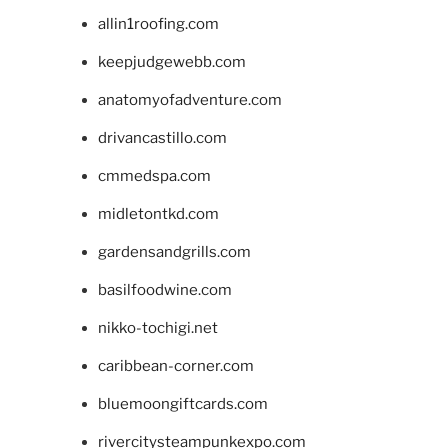
allin1roofing.com
keepjudgewebb.com
anatomyofadventure.com
drivancastillo.com
cmmedspa.com
midletontkd.com
gardensandgrills.com
basilfoodwine.com
nikko-tochigi.net
caribbean-corner.com
bluemoongiftcards.com
rivercitysteampunkexpo.com