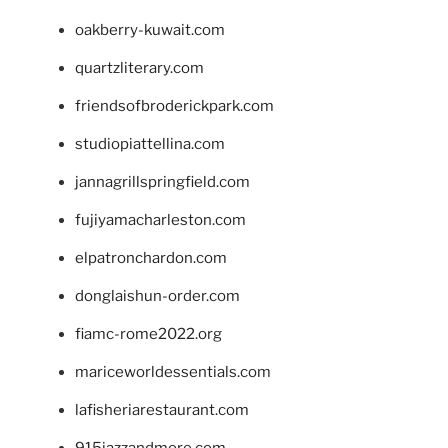
oakberry-kuwait.com
quartzliterary.com
friendsofbroderickpark.com
studiopiattellina.com
jannagrillspringfield.com
fujiyamacharleston.com
elpatronchardon.com
donglaishun-order.com
fiamc-rome2022.org
mariceworldessentials.com
lafisheriarestaurant.com
915jazzandmore.com