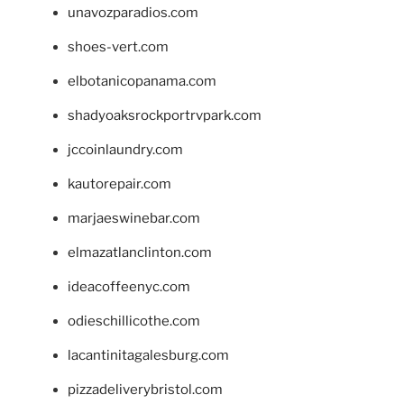
unavozparadios.com
shoes-vert.com
elbotanicopanama.com
shadyoaksrockportrvpark.com
jccoinlaundry.com
kautorepair.com
marjaeswinebar.com
elmazatlanclinton.com
ideacoffeenyc.com
odieschillicothe.com
lacantinitagalesburg.com
pizzadeliverybristol.com