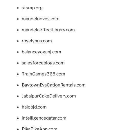
stsmp.org
manoelneves.com
mandelaeffectlibrary.com
roselynns.com
balanceyoganj.com
salesforceblogs.com
TrainGames365.com
BaytownEvaCationRentals.com
JabalpurCakeDelivery.com
halobjd.com
intelligenceqatar.com
PikaPikaApp.com