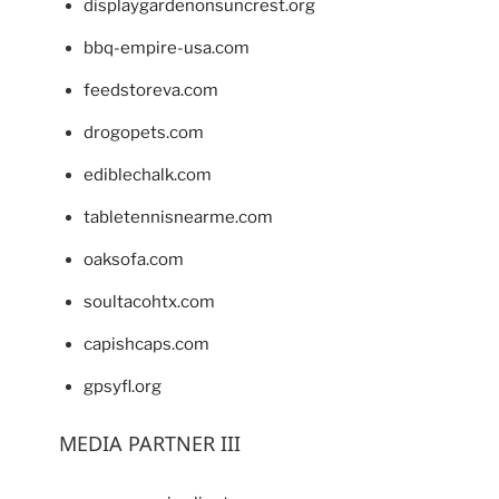
displaygardenonsuncrest.org
bbq-empire-usa.com
feedstoreva.com
drogopets.com
ediblechalk.com
tabletennisnearme.com
oaksofa.com
soultacohtx.com
capishcaps.com
gpsyfl.org
MEDIA PARTNER III