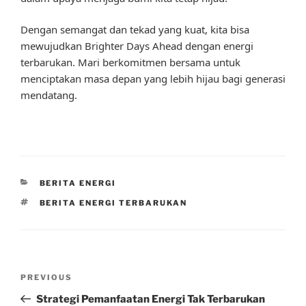
Dengan semangat dan tekad yang kuat, kita bisa
mewujudkan Brighter Days Ahead dengan energi
terbarukan. Mari berkomitmen bersama untuk
menciptakan masa depan yang lebih hijau bagi generasi
mendatang.
CATEGORIES
BERITA ENERGI
TAGS
BERITA ENERGI TERBARUKAN
Post
Previous
PREVIOUS
navigation
Post
Strategi Pemanfaatan Energi Tak Terbarukan