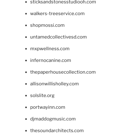
sticksandstonesstudiooh.com
walkers-treeservice.com
shopmossi.com
untamedcollectivesd.com
mxpwellness.com
infernocanine.com
thepaperhousecollection.com
allisonwillisholley.com
solslite.org
portwayinn.com
djmaddogmusic.com
thesoundarchitects.com