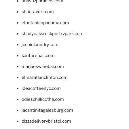
unavozparadios.com
shoes-vert.com
elbotanicopanama.com
shadyoaksrockportrvpark.com
jccoinlaundry.com
kautorepair.com
marjaeswinebar.com
elmazatlanclinton.com
ideacoffeenyc.com
odieschillicothe.com
lacantinitagalesburg.com
pizzadeliverybristol.com