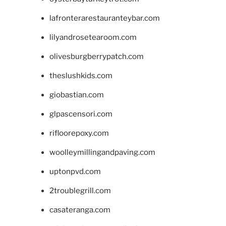
lafronterarestauranteybar.com
lilyandrosetearoom.com
olivesburgberrypatch.com
theslushkids.com
giobastian.com
glpascensori.com
rifloorepoxy.com
woolleymillingandpaving.com
uptonpvd.com
2troublegrill.com
casateranga.com