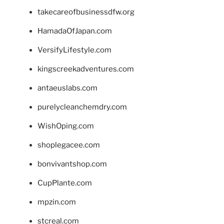
takecareofbusinessdfw.org
HamadaOfJapan.com
VersifyLifestyle.com
kingscreekadventures.com
antaeuslabs.com
purelycleanchemdry.com
WishOping.com
shoplegacee.com
bonvivantshop.com
CupPlante.com
mpzin.com
stcreal.com