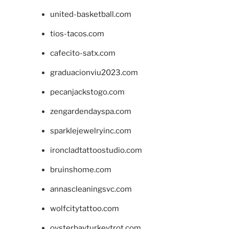
united-basketball.com
tios-tacos.com
cafecito-satx.com
graduacionviu2023.com
pecanjackstogo.com
zengardendayspa.com
sparklejewelryinc.com
ironcladtattoostudio.com
bruinshome.com
annascleaningsvc.com
wolfcitytattoo.com
oysterbayturkeytrot.com