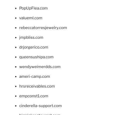
PopUpFlea.com
valueml.com
rebeccatorresjewelry.com
jmpbliss.com
drjorgerico.com
queensushipa.com
wendyweimerdds.com
ameri-camp.com
hrsreceivables.com
empconst1.com
cinderella-support.com