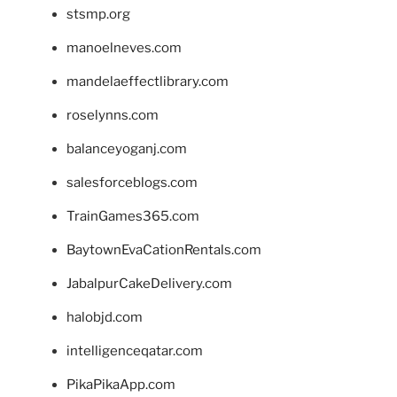
stsmp.org
manoelneves.com
mandelaeffectlibrary.com
roselynns.com
balanceyoganj.com
salesforceblogs.com
TrainGames365.com
BaytownEvaCationRentals.com
JabalpurCakeDelivery.com
halobjd.com
intelligenceqatar.com
PikaPikaApp.com