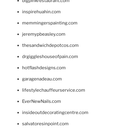
bigpinkrestaurant.com
inspirehuahin.com
memmingerspainting.com
jeremypbeasley.com
thesandwichdepotcos.com
drgiggleshouseofpain.com
hotflashdesigns.com
garagenadeau.com
lifestylechauffeurservice.com
EverNewNails.com
insideoutdecoratingcentre.com
salvatoresinpoint.com