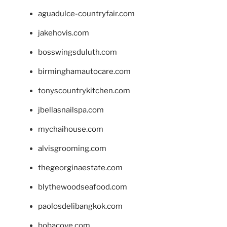
aguadulce-countryfair.com
jakehovis.com
bosswingsduluth.com
birminghamautocare.com
tonyscountrykitchen.com
jbellasnailspa.com
mychaihouse.com
alvisgrooming.com
thegeorginaestate.com
blythewoodseafood.com
paolosdelibangkok.com
bobacove.com