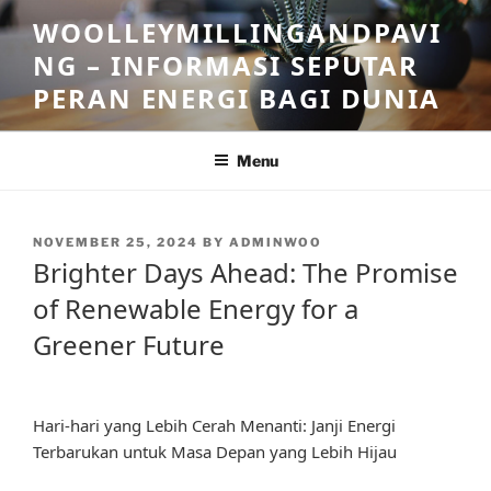
Skip
WOOLLEYMILLINGANDPAVI
to
NG – INFORMASI SEPUTAR
content
PERAN ENERGI BAGI DUNIA
Menu
POSTED
NOVEMBER 25, 2024
BY
ADMINWOO
ON
Brighter Days Ahead: The Promise
of Renewable Energy for a
Greener Future
Hari-hari yang Lebih Cerah Menanti: Janji Energi
Terbarukan untuk Masa Depan yang Lebih Hijau