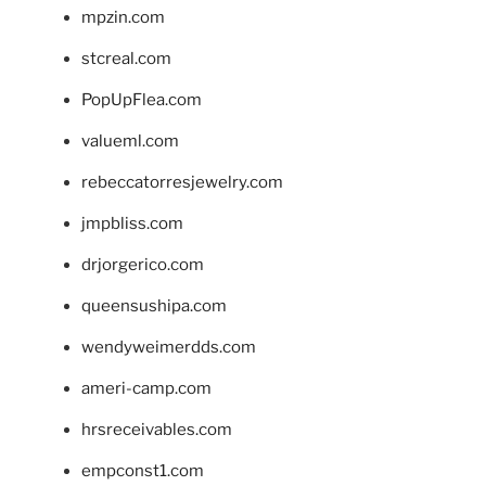
mpzin.com
stcreal.com
PopUpFlea.com
valueml.com
rebeccatorresjewelry.com
jmpbliss.com
drjorgerico.com
queensushipa.com
wendyweimerdds.com
ameri-camp.com
hrsreceivables.com
empconst1.com