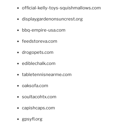
official-kelly-toys-squishmallows.com
displaygardenonsuncrest.org
bbq-empire-usa.com
feedstoreva.com
drogopets.com
ediblechalk.com
tabletennisnearme.com
oaksofa.com
soultacohtx.com
capishcaps.com
gpsyfl.org