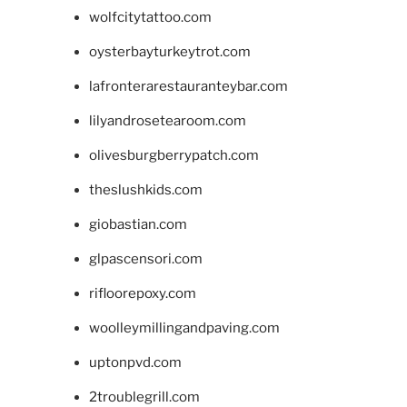
wolfcitytattoo.com
oysterbayturkeytrot.com
lafronterarestauranteybar.com
lilyandrosetearoom.com
olivesburgberrypatch.com
theslushkids.com
giobastian.com
glpascensori.com
rifloorepoxy.com
woolleymillingandpaving.com
uptonpvd.com
2troublegrill.com