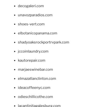
decogaleri.com
unavozparadios.com
shoes-vert.com
elbotanicopanama.com
shadyoaksrockportrvpark.com
jccoinlaundry.com
kautorepair.com
marjaeswinebar.com
elmazatlanclinton.com
ideacoffeenyc.com
odieschillicothe.com
lacantinitagalesburg.com