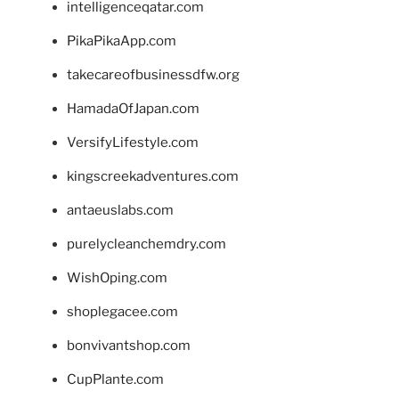
intelligenceqatar.com
PikaPikaApp.com
takecareofbusinessdfw.org
HamadaOfJapan.com
VersifyLifestyle.com
kingscreekadventures.com
antaeuslabs.com
purelycleanchemdry.com
WishOping.com
shoplegacee.com
bonvivantshop.com
CupPlante.com