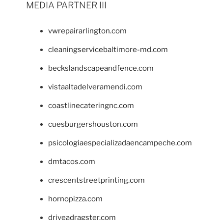
MEDIA PARTNER III
vwrepairarlington.com
cleaningservicebaltimore-md.com
beckslandscapeandfence.com
vistaaltadelveramendi.com
coastlinecateringnc.com
cuesburgershouston.com
psicologiaespecializadaencampeche.com
dmtacos.com
crescentstreetprinting.com
hornopizza.com
driveadragster.com