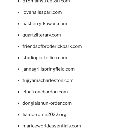
318mainstreet8h.com
lovenailsspari.com
oakberry-kuwait.com
quartzliterary.com
friendsofbroderickpark.com
studiopiattellina.com
jannagrillspringfield.com
fujiyamacharleston.com
elpatronchardon.com
donglaishun-order.com
fiamc-rome2022.org
mariceworldessentials.com