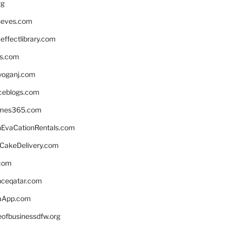
rg
neves.com
ffectlibrary.com
ns.com
yoganj.com
rceblogs.com
ames365.com
EvaCationRentals.com
rCakeDelivery.com
.com
enceqatar.com
aApp.com
eofbusinessdfw.org