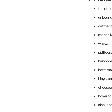
theinte
unbound
catfrien
marianli
wayward
pidfloo
bancode
betterm
hingsto
choosea
hoverbo
alaskapo