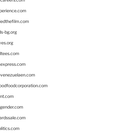
xperience.com
edthefilm.com
ds-bg.org
ves.org
tees.com
rsexpress.com
venezuelaen.com
oodfoodcorporation.com
nnt.com
gender.com
ardssale.com
litics.com