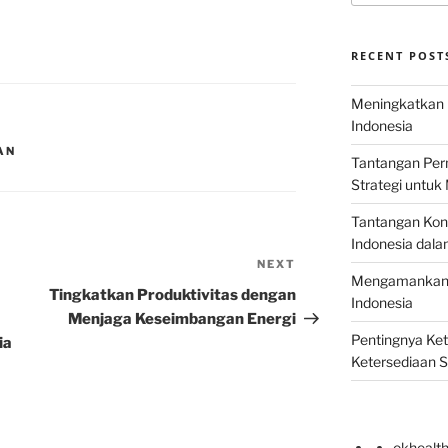
RECENT POST
Meningkatkan E
Indonesia
AN
Tantangan Perm
Strategi untu
Tantangan Kons
Indonesia dal
NEXT
Next
Mengamankan E
Post
Tingkatkan Produktivitas dengan
Indonesia
Menjaga Keseimbangan Energi
Pentingnya Ke
ia
Ketersediaan 
okhealt