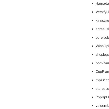
Hamada
VersifyL
kingscr
antaeus
purelyc
WishOp
shopleg
bonviva
CupPlan
mpzin.c
stcreal.
PopUpFl
valueml