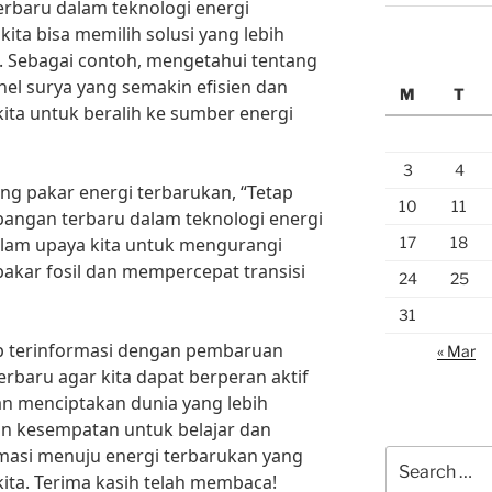
baru dalam teknologi energi
kita bisa memilih solusi yang lebih
. Sebagai contoh, mengetahui tentang
el surya yang semakin efisien dan
M
T
ta untuk beralih ke sumber energi
3
4
ng pakar energi terbarukan, “Tetap
10
11
bangan terbaru dalam teknologi energi
17
18
alam upaya kita untuk mengurangi
akar fosil dan mempercepat transisi
24
25
31
ap terinformasi dengan pembaruan
« Mar
erbaru agar kita dapat berperan aktif
n menciptakan dunia yang lebih
an kesempatan untuk belajar dan
masi menuju energi terbarukan yang
Search
kita. Terima kasih telah membaca!
for: