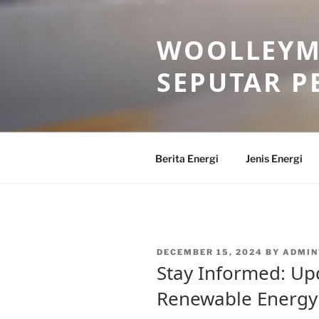
Skip
to
WOOLLEYM
content
SEPUTAR P
Berita Energi
Jenis Energi
POSTED
DECEMBER 15, 2024
BY
ADMI
ON
Stay Informed: Up
Renewable Energy