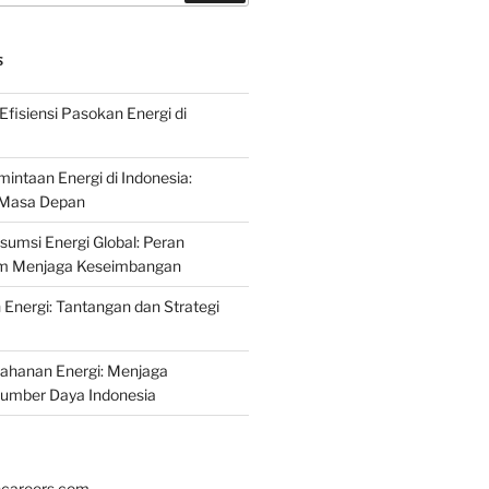
S
fisiensi Pasokan Energi di
intaan Energi di Indonesia:
k Masa Depan
umsi Energi Global: Peran
am Menjaga Keseimbangan
nergi: Tantangan dan Strategi
tahanan Energi: Menjaga
Sumber Daya Indonesia
hcareers.com