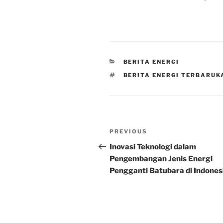
CATEGORIES
BERITA ENERGI
TAGS
BERITA ENERGI TERBARUK
Post
Previous
PREVIOUS
navigation
Post
Inovasi Teknologi dalam
Pengembangan Jenis Energi
Pengganti Batubara di Indones