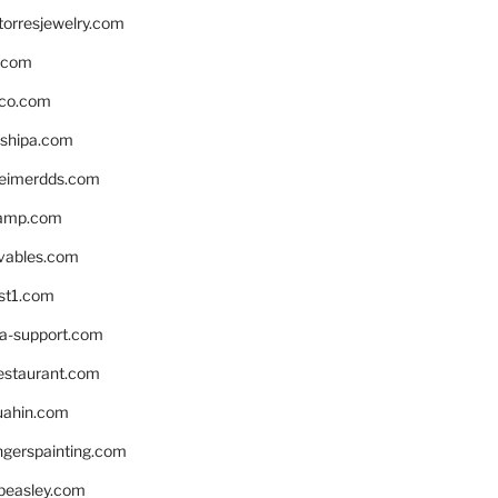
torresjewelry.com
s.com
ico.com
shipa.com
eimerdds.com
camp.com
ivables.com
st1.com
la-support.com
estaurant.com
uahin.com
erspainting.com
beasley.com