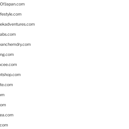
OfJapan.com
ifestyle.com
eekadventures.com
labs.com
leanchemdry.com
ing.com
acee.com
ntshop.com
te.com
om
com
ea.com
.com