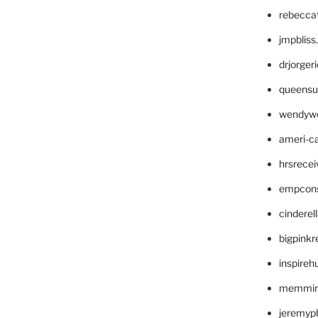
rebecca
jmpblis
drjorger
queensu
wendyw
ameri-
hrsrece
empcon
cinderel
bigpinkr
inspireh
memming
jeremyp