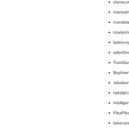
stsmp.o
manoel
mandelae
roselyn
balance
salesfo
TrainG
Baytown
Jabalpu
halobjd
intellig
PikaPik
takecar