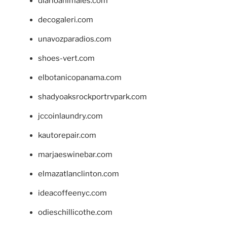
diarioanimales.com
decogaleri.com
unavozparadios.com
shoes-vert.com
elbotanicopanama.com
shadyoaksrockportrvpark.com
jccoinlaundry.com
kautorepair.com
marjaeswinebar.com
elmazatlanclinton.com
ideacoffeenyc.com
odieschillicothe.com