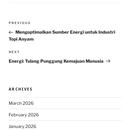
Post
Previous
PREVIOUS
navigation
Post
Mengoptimalkan Sumber Energi untuk Industri
Topi Anyam
Next
NEXT
Post
Energi: Tulang Punggung Kemajuan Manusia
ARCHIVES
March 2026
February 2026
January 2026