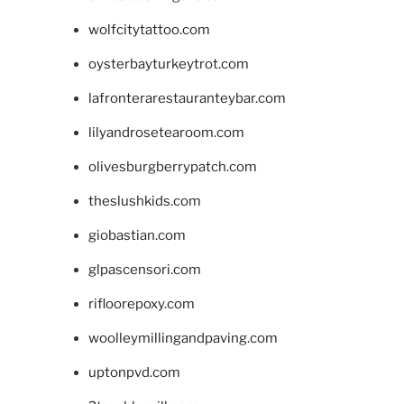
wolfcitytattoo.com
oysterbayturkeytrot.com
lafronterarestauranteybar.com
lilyandrosetearoom.com
olivesburgberrypatch.com
theslushkids.com
giobastian.com
glpascensori.com
rifloorepoxy.com
woolleymillingandpaving.com
uptonpvd.com