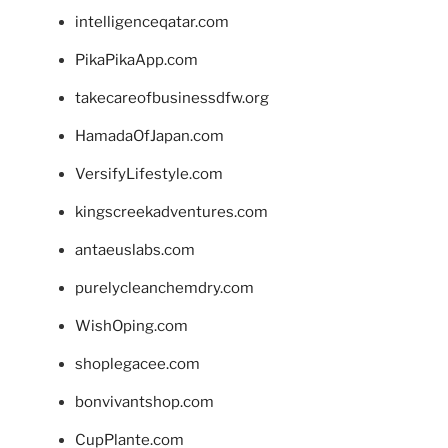
intelligenceqatar.com
PikaPikaApp.com
takecareofbusinessdfw.org
HamadaOfJapan.com
VersifyLifestyle.com
kingscreekadventures.com
antaeuslabs.com
purelycleanchemdry.com
WishOping.com
shoplegacee.com
bonvivantshop.com
CupPlante.com