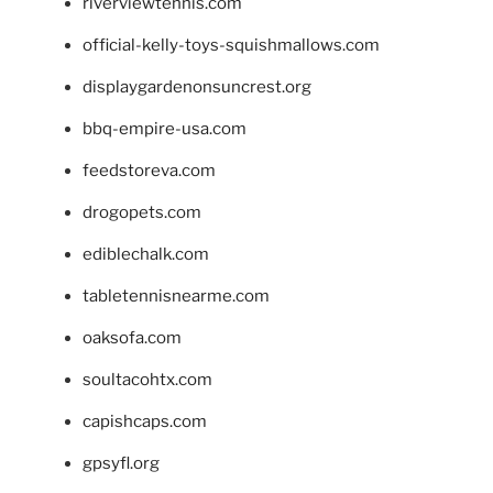
riverviewtennis.com
official-kelly-toys-squishmallows.com
displaygardenonsuncrest.org
bbq-empire-usa.com
feedstoreva.com
drogopets.com
ediblechalk.com
tabletennisnearme.com
oaksofa.com
soultacohtx.com
capishcaps.com
gpsyfl.org