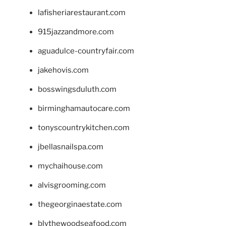
lafisheriarestaurant.com
915jazzandmore.com
aguadulce-countryfair.com
jakehovis.com
bosswingsduluth.com
birminghamautocare.com
tonyscountrykitchen.com
jbellasnailspa.com
mychaihouse.com
alvisgrooming.com
thegeorginaestate.com
blythewoodseafood.com