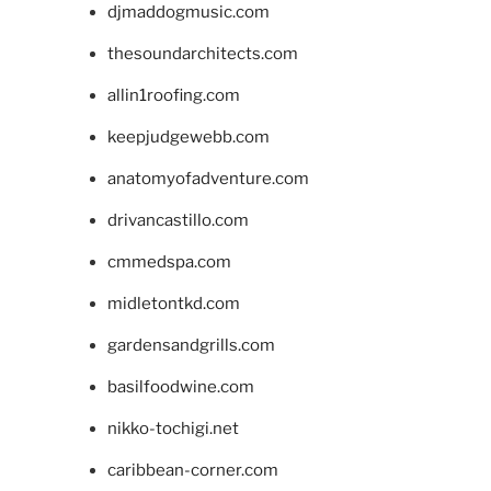
djmaddogmusic.com
thesoundarchitects.com
allin1roofing.com
keepjudgewebb.com
anatomyofadventure.com
drivancastillo.com
cmmedspa.com
midletontkd.com
gardensandgrills.com
basilfoodwine.com
nikko-tochigi.net
caribbean-corner.com