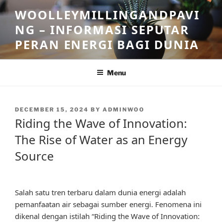
Skip
WOOLLEYMILLINGANDPAVI
to
NG – INFORMASI SEPUTAR
content
PERAN ENERGI BAGI DUNIA
Menu
POSTED
DECEMBER 15, 2024
BY
ADMINWOO
ON
Riding the Wave of Innovation:
The Rise of Water as an Energy
Source
Salah satu tren terbaru dalam dunia energi adalah
pemanfaatan air sebagai sumber energi. Fenomena ini
dikenal dengan istilah “Riding the Wave of Innovation: