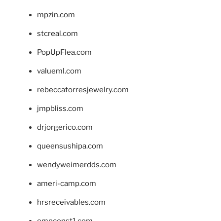
mpzin.com
stcreal.com
PopUpFlea.com
valueml.com
rebeccatorresjewelry.com
jmpbliss.com
drjorgerico.com
queensushipa.com
wendyweimerdds.com
ameri-camp.com
hrsreceivables.com
empconst1.com