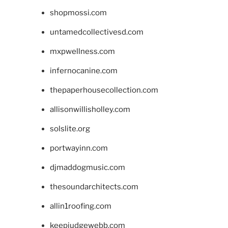
shopmossi.com
untamedcollectivesd.com
mxpwellness.com
infernocanine.com
thepaperhousecollection.com
allisonwillisholley.com
solslite.org
portwayinn.com
djmaddogmusic.com
thesoundarchitects.com
allin1roofing.com
keepjudgewebb.com