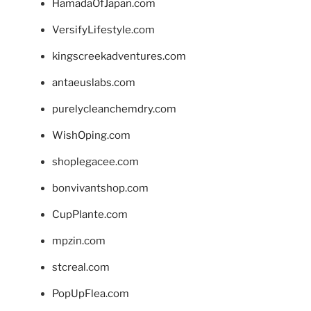
HamadaOfJapan.com
VersifyLifestyle.com
kingscreekadventures.com
antaeuslabs.com
purelycleanchemdry.com
WishOping.com
shoplegacee.com
bonvivantshop.com
CupPlante.com
mpzin.com
stcreal.com
PopUpFlea.com