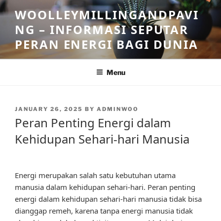
Skip
WOOLLEYMILLINGANDPAVI
to
NG – INFORMASI SEPUTAR
content
PERAN ENERGI BAGI DUNIA
Menu
POSTED
JANUARY 26, 2025
BY
ADMINWOO
ON
Peran Penting Energi dalam
Kehidupan Sehari-hari Manusia
Energi merupakan salah satu kebutuhan utama
manusia dalam kehidupan sehari-hari. Peran penting
energi dalam kehidupan sehari-hari manusia tidak bisa
dianggap remeh, karena tanpa energi manusia tidak