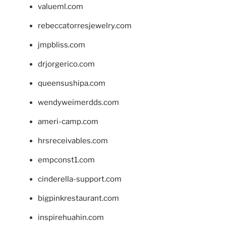
valueml.com
rebeccatorresjewelry.com
jmpbliss.com
drjorgerico.com
queensushipa.com
wendyweimerdds.com
ameri-camp.com
hrsreceivables.com
empconst1.com
cinderella-support.com
bigpinkrestaurant.com
inspirehuahin.com