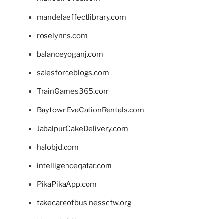
mandelaeffectlibrary.com
roselynns.com
balanceyoganj.com
salesforceblogs.com
TrainGames365.com
BaytownEvaCationRentals.com
JabalpurCakeDelivery.com
halobjd.com
intelligenceqatar.com
PikaPikaApp.com
takecareofbusinessdfw.org