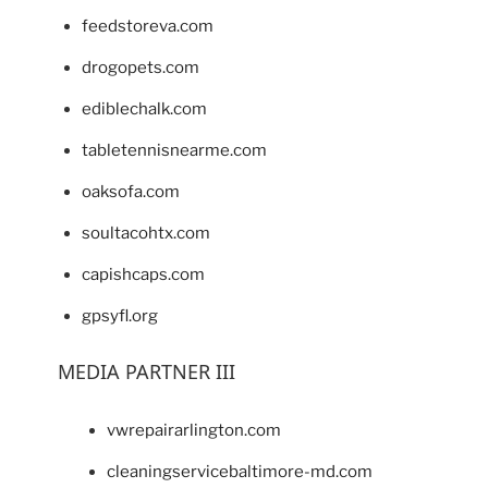
feedstoreva.com
drogopets.com
ediblechalk.com
tabletennisnearme.com
oaksofa.com
soultacohtx.com
capishcaps.com
gpsyfl.org
MEDIA PARTNER III
vwrepairarlington.com
cleaningservicebaltimore-md.com