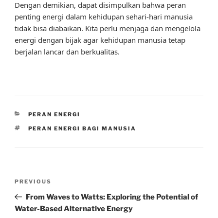
Dengan demikian, dapat disimpulkan bahwa peran
penting energi dalam kehidupan sehari-hari manusia
tidak bisa diabaikan. Kita perlu menjaga dan mengelola
energi dengan bijak agar kehidupan manusia tetap
berjalan lancar dan berkualitas.
CATEGORIES
PERAN ENERGI
TAGS
PERAN ENERGI BAGI MANUSIA
Post
Previous
PREVIOUS
navigation
Post
From Waves to Watts: Exploring the Potential of
Water-Based Alternative Energy