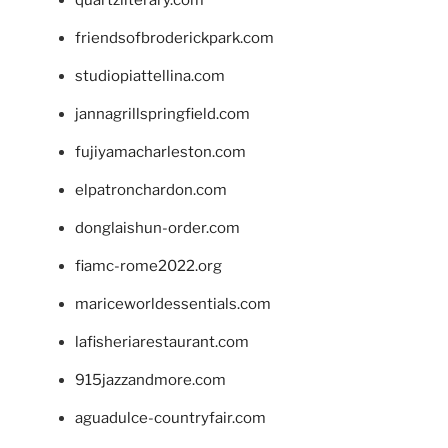
quartzliterary.com
friendsofbroderickpark.com
studiopiattellina.com
jannagrillspringfield.com
fujiyamacharleston.com
elpatronchardon.com
donglaishun-order.com
fiamc-rome2022.org
mariceworldessentials.com
lafisheriarestaurant.com
915jazzandmore.com
aguadulce-countryfair.com