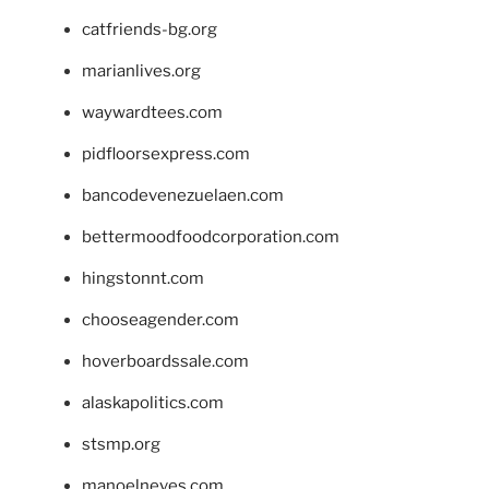
catfriends-bg.org
marianlives.org
waywardtees.com
pidfloorsexpress.com
bancodevenezuelaen.com
bettermoodfoodcorporation.com
hingstonnt.com
chooseagender.com
hoverboardssale.com
alaskapolitics.com
stsmp.org
manoelneves.com