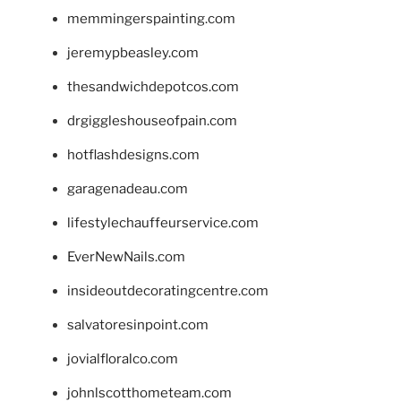
memmingerspainting.com
jeremypbeasley.com
thesandwichdepotcos.com
drgiggleshouseofpain.com
hotflashdesigns.com
garagenadeau.com
lifestylechauffeurservice.com
EverNewNails.com
insideoutdecoratingcentre.com
salvatoresinpoint.com
jovialfloralco.com
johnlscotthometeam.com