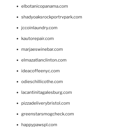
elbotanicopanama.com
shadyoaksrockportrvpark.com
jccoinlaundry.com
kautorepair.com
marjaeswinebar.com
elmazatlanclinton.com
ideacoffeenyc.com
odieschillicothe.com
lacantinitagalesburg.com
pizzadeliverybristol.com
greenstarsmogcheck.com
happypawspl.com