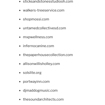
sticksandstonesstudiooh.com
walkers-treeservice.com
shopmossi.com
untamedcollectivesd.com
mxpwellness.com
infernocanine.com
thepaperhousecollection.com
allisonwillisholley.com
solslite.org
portwayinn.com
djmaddogmusic.com
thesoundarchitects.com