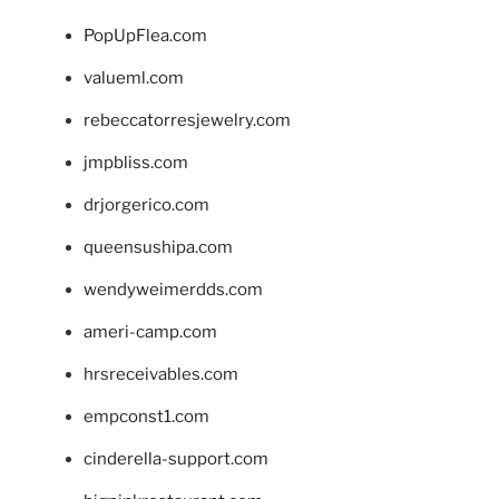
PopUpFlea.com
valueml.com
rebeccatorresjewelry.com
jmpbliss.com
drjorgerico.com
queensushipa.com
wendyweimerdds.com
ameri-camp.com
hrsreceivables.com
empconst1.com
cinderella-support.com