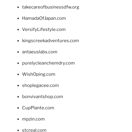
takecareofbusinessdfw.org
HamadaOfJapan.com
VersifyLifestyle.com
kingscreekadventures.com
antaeuslabs.com
purelycleanchemdry.com
WishOping.com
shoplegacee.com
bonvivantshop.com
CupPlante.com
mpzin.com
stcreal.com