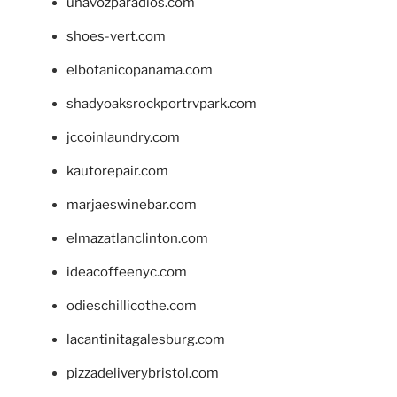
unavozparadios.com
shoes-vert.com
elbotanicopanama.com
shadyoaksrockportrvpark.com
jccoinlaundry.com
kautorepair.com
marjaeswinebar.com
elmazatlanclinton.com
ideacoffeenyc.com
odieschillicothe.com
lacantinitagalesburg.com
pizzadeliverybristol.com