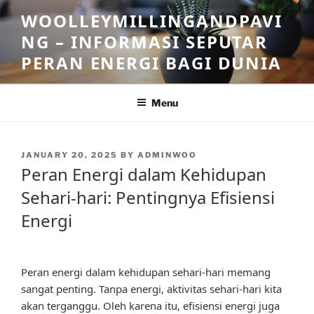
Skip
WOOLLEYMILLINGANDPAVI
to
NG – INFORMASI SEPUTAR
content
PERAN ENERGI BAGI DUNIA
Menu
POSTED
JANUARY 20, 2025
BY
ADMINWOO
ON
Peran Energi dalam Kehidupan
Sehari-hari: Pentingnya Efisiensi
Energi
Peran energi dalam kehidupan sehari-hari memang
sangat penting. Tanpa energi, aktivitas sehari-hari kita
akan terganggu. Oleh karena itu, efisiensi energi juga