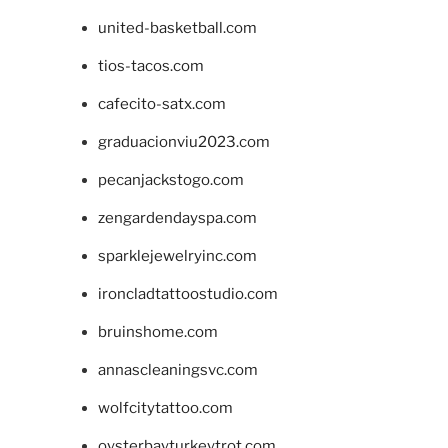
united-basketball.com
tios-tacos.com
cafecito-satx.com
graduacionviu2023.com
pecanjackstogo.com
zengardendayspa.com
sparklejewelryinc.com
ironcladtattoostudio.com
bruinshome.com
annascleaningsvc.com
wolfcitytattoo.com
oysterbayturkeytrot.com