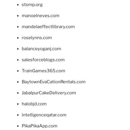
stsmp.org
manoelneves.com
mandelaeffectlibrary.com
roselynns.com
balanceyoganj.com
salesforceblogs.com
TrainGames365.com
BaytownEvaCationRentals.com
JabalpurCakeDelivery.com
halobjd.com
intelligenceqatar.com
PikaPikaApp.com