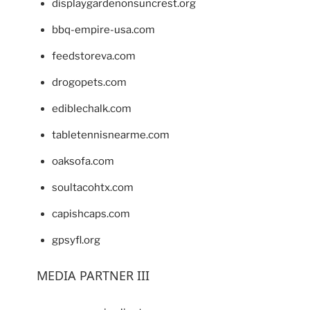
displaygardenonsuncrest.org
bbq-empire-usa.com
feedstoreva.com
drogopets.com
ediblechalk.com
tabletennisnearme.com
oaksofa.com
soultacohtx.com
capishcaps.com
gpsyfl.org
MEDIA PARTNER III