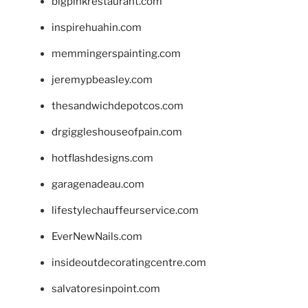
bigpinkrestaurant.com
inspirehuahin.com
memmingerspainting.com
jeremypbeasley.com
thesandwichdepotcos.com
drgiggleshouseofpain.com
hotflashdesigns.com
garagenadeau.com
lifestylechauffeurservice.com
EverNewNails.com
insideoutdecoratingcentre.com
salvatoresinpoint.com