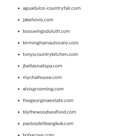
aguadulce-countryfair.com
jakehovis.com
bosswingsduluth.com
birminghamautocare.com
tonyscountrykitchen.com
jbellasnailspa.com
mychaihouse.com
alvisgrooming.com
thegeorginaestate.com
blythewoodseafood.com
paolosdelibangkok.com
bobacove.com