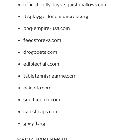
official-kelly-toys-squishmallows.com
displaygardenonsuncrest.org
bbq-empire-usa.com
feedstoreva.com
drogopets.com
ediblechalk.com
tabletennisnearme.com
oaksofa.com
soultacohtx.com
capishcaps.com
gpsyfl.org
MEDIA PARTNER III