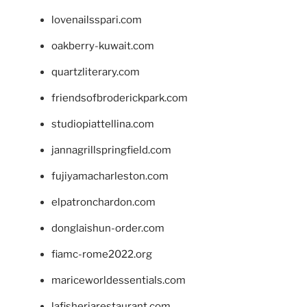
lovenailsspari.com
oakberry-kuwait.com
quartzliterary.com
friendsofbroderickpark.com
studiopiattellina.com
jannagrillspringfield.com
fujiyamacharleston.com
elpatronchardon.com
donglaishun-order.com
fiamc-rome2022.org
mariceworldessentials.com
lafisheriarestaurant.com