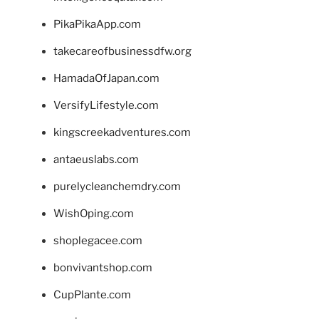
PikaPikaApp.com
takecareofbusinessdfw.org
HamadaOfJapan.com
VersifyLifestyle.com
kingscreekadventures.com
antaeuslabs.com
purelycleanchemdry.com
WishOping.com
shoplegacee.com
bonvivantshop.com
CupPlante.com