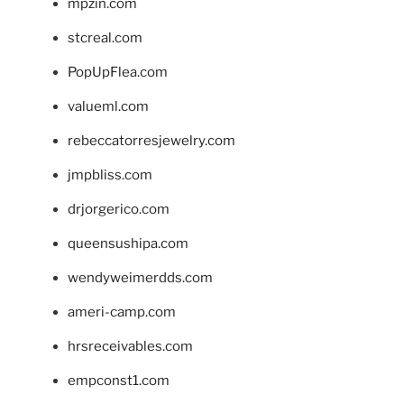
mpzin.com
stcreal.com
PopUpFlea.com
valueml.com
rebeccatorresjewelry.com
jmpbliss.com
drjorgerico.com
queensushipa.com
wendyweimerdds.com
ameri-camp.com
hrsreceivables.com
empconst1.com