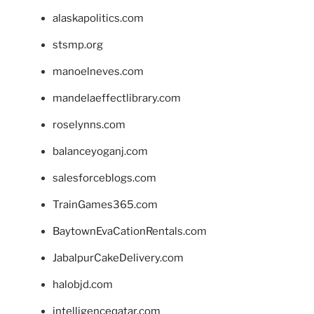
alaskapolitics.com
stsmp.org
manoelneves.com
mandelaeffectlibrary.com
roselynns.com
balanceyoganj.com
salesforceblogs.com
TrainGames365.com
BaytownEvaCationRentals.com
JabalpurCakeDelivery.com
halobjd.com
intelligenceqatar.com