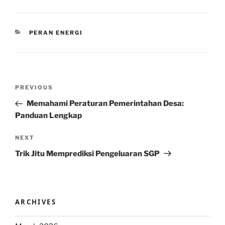
CATEGORIES
PERAN ENERGI
Post
Previous
PREVIOUS
navigation
Post
Memahami Peraturan Pemerintahan Desa:
Panduan Lengkap
Next
NEXT
Post
Trik Jitu Memprediksi Pengeluaran SGP
ARCHIVES