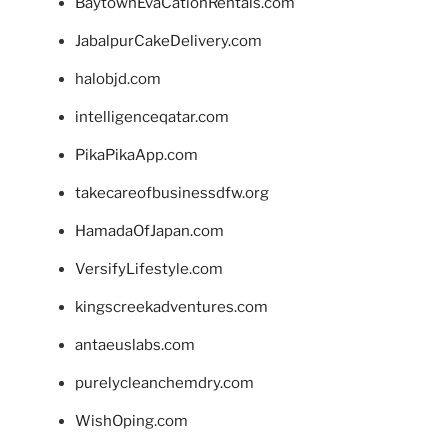
BaytownEvaCationRentals.com
JabalpurCakeDelivery.com
halobjd.com
intelligenceqatar.com
PikaPikaApp.com
takecareofbusinessdfw.org
HamadaOfJapan.com
VersifyLifestyle.com
kingscreekadventures.com
antaeuslabs.com
purelycleanchemdry.com
WishOping.com