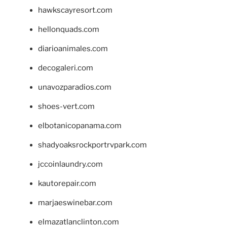
hawkscayresort.com
hellonquads.com
diarioanimales.com
decogaleri.com
unavozparadios.com
shoes-vert.com
elbotanicopanama.com
shadyoaksrockportrvpark.com
jccoinlaundry.com
kautorepair.com
marjaeswinebar.com
elmazatlanclinton.com