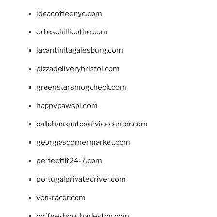
ideacoffeenyc.com
odieschillicothe.com
lacantinitagalesburg.com
pizzadeliverybristol.com
greenstarsmogcheck.com
happypawspl.com
callahansautoservicecenter.com
georgiascornermarket.com
perfectfit24-7.com
portugalprivatedriver.com
von-racer.com
coffeeshopcharleston.com