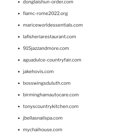
donglaishun-order.com
fiamc-rome2022.org
mariceworldessentials.com
lafisheriarestaurant.com
915jazzandmore.com
aguadulce-countryfair.com
jakehovis.com
bosswingsduluth.com
birminghamautocare.com
tonyscountrykitchen.com
jbellasnailspa.com
mychaihouse.com