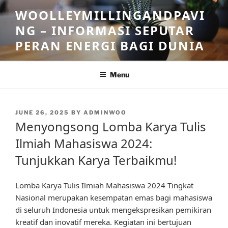
Skip
WOOLLEYMILLINGANDPAVI
to
NG – INFORMASI SEPUTAR
content
PERAN ENERGI BAGI DUNIA
Menu
POSTED
JUNE 26, 2025
BY
ADMINWOO
ON
Menyongsong Lomba Karya Tulis
Ilmiah Mahasiswa 2024:
Tunjukkan Karya Terbaikmu!
Lomba Karya Tulis Ilmiah Mahasiswa 2024 Tingkat
Nasional merupakan kesempatan emas bagi mahasiswa
di seluruh Indonesia untuk mengekspresikan pemikiran
kreatif dan inovatif mereka. Kegiatan ini bertujuan