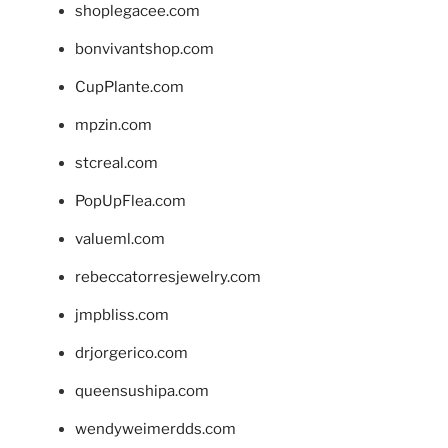
shoplegacee.com
bonvivantshop.com
CupPlante.com
mpzin.com
stcreal.com
PopUpFlea.com
valueml.com
rebeccatorresjewelry.com
jmpbliss.com
drjorgerico.com
queensushipa.com
wendyweimerdds.com