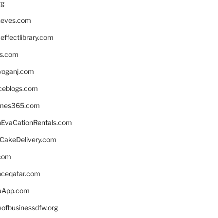
rg
neves.com
ffectlibrary.com
ns.com
yoganj.com
rceblogs.com
ames365.com
EvaCationRentals.com
rCakeDelivery.com
.com
enceqatar.com
aApp.com
eofbusinessdfw.org