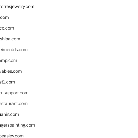
torresjewelry.com
s.com
ico.com
shipa.com
eimerdds.com
camp.com
ivables.com
st1.com
la-support.com
estaurant.com
uahin.com
erspainting.com
beasley.com