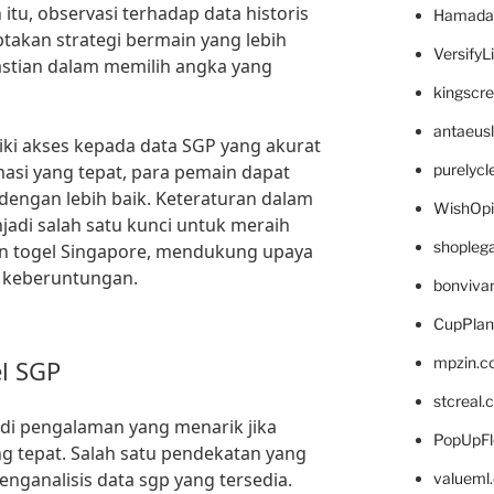
 itu, observasi terhadap data historis
Hamada
akan strategi bermain yang lebih
VersifyL
astian dalam memilih angka yang
kingscr
antaeus
liki akses kepada data SGP yang akurat
asi yang tepat, para pemain dapat
purelyc
engan lebih baik. Keteraturan dalam
WishOp
jadi salah satu kunci untuk meraih
shopleg
n togel Singapore, mendukung upaya
 keberuntungan.
bonviva
CupPlan
mpzin.c
el SGP
stcreal.
di pengalaman yang menarik jika
PopUpFl
ng tepat. Salah satu pendekatan yang
nganalisis data sgp yang tersedia.
valueml