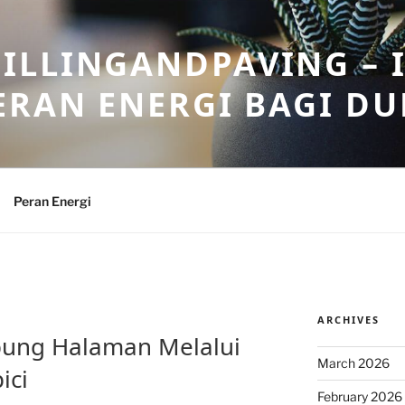
ILLINGANDPAVING – 
ERAN ENERGI BAGI DU
Peran Energi
ARCHIVES
ung Halaman Melalui
March 2026
ici
February 2026