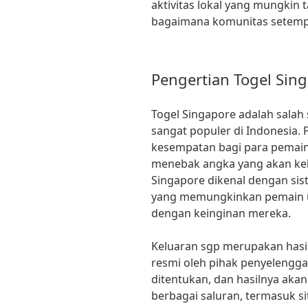
aktivitas lokal yang mungkin 
bagaimana komunitas setemp
Pengertian Togel Sin
Togel Singapore adalah salah
sangat populer di Indonesia.
kesempatan bagi para pemai
menebak angka yang akan kel
Singapore dikenal dengan sis
yang memungkinkan pemain u
dengan keinginan mereka.
Keluaran sgp merupakan hasi
resmi oleh pihak penyelengga
ditentukan, dan hasilnya aka
berbagai saluran, termasuk s