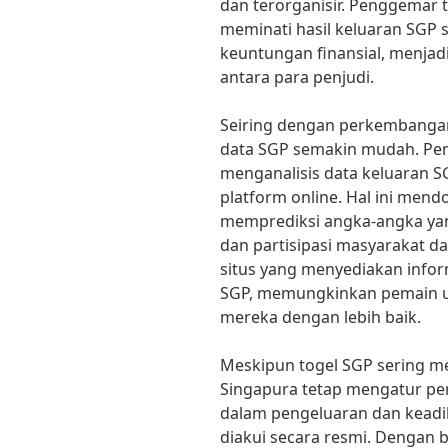
dan terorganisir. Penggemar t
meminati hasil keluaran SGP 
keuntungan finansial, menjadik
antara para penjudi.
Seiring dengan perkembangan
data SGP semakin mudah. Pem
menganalisis data keluaran S
platform online. Hal ini men
memprediksi angka-angka yan
dan partisipasi masyarakat da
situs yang menyediakan info
SGP, memungkinkan pemain u
mereka dengan lebih baik.
Meskipun togel SGP sering me
Singapura tetap mengatur per
dalam pengeluaran dan kead
diakui secara resmi. Dengan 