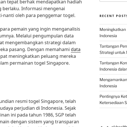
gan tepat berhak mendapatkan hadiah
g berlaku. Informasi mengenai
ti-nanti oleh para penggemar togel.
RECENT POST
 para pemain yang ingin menganalisis
Meningkatkan E
belumnya. Melalui pengumpulan data
Indonesia
pat mengembangkan strategi dalam
Tantangan Perm
ereka pasang. Dengan memahami
data
Strategi untu
dapat meningkatkan peluang mereka
lam permainan togel Singapore.
Tantangan Kons
Indonesia dal
Mengamankan E
Indonesia
Pentingnya Ke
undian resmi togel Singapore, telah
Ketersediaan 
udaya perjudian di Indonesia. Sejak
nan ini pada tahun 1986, SGP telah
main dengan sistem yang transparan
okhealt