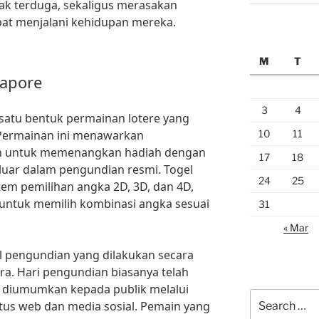
tak terduga, sekaligus merasakan
at menjalani kehidupan mereka.
M
T
gapore
3
4
 satu bentuk permainan lotere yang
10
11
 Permainan ini menawarkan
n untuk memenangkan hadiah dengan
17
18
uar dalam pengundian resmi. Togel
24
25
tem pemilihan angka 2D, 3D, dan 4D,
ntuk memilih kombinasi angka sesuai
31
« Mar
l pengundian yang dilakukan secara
ra. Hari pengundian biasanya telah
n diumumkan kepada publik melalui
Search
itus web dan media sosial. Pemain yang
for: