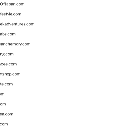
OfJapan.com
ifestyle.com
eekadventures.com
labs.com
leanchemdry.com
ing.com
acee.com
ntshop.com
te.com
om
com
ea.com
.com