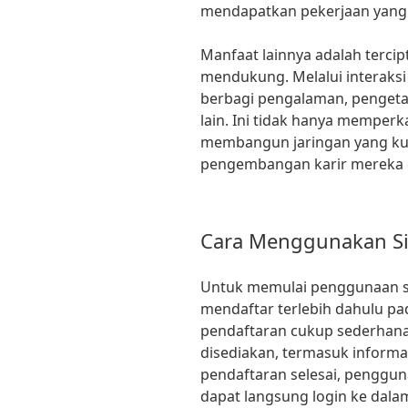
mendapatkan pekerjaan yang 
Manfaat lainnya adalah tercip
mendukung. Melalui interaksi
berbagi pengalaman, pengeta
lain. Ini tidak hanya memperk
membangun jaringan yang ku
pengembangan karir mereka 
Cara Menggunakan S
Untuk memulai penggunaan si
mendaftar terlebih dahulu pa
pendaftaran cukup sederhana
disediakan, termasuk informas
pendaftaran selesai, penggu
dapat langsung login ke dala