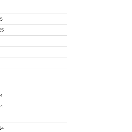
25
25
24
24
24