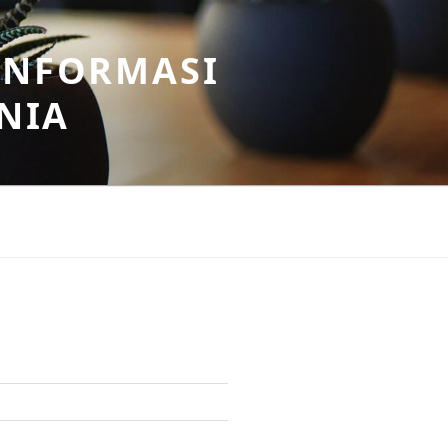
INFORMASI
NIA