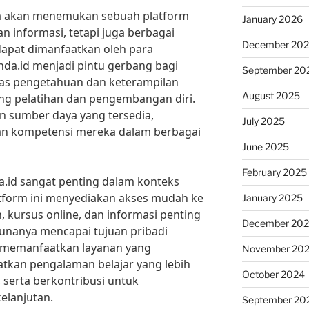
ita akan menemukan sebuah platform
January 2026
 informasi, tetapi juga berbagai
December 20
dapat dimanfaatkan oleh para
da.id menjadi pintu gerbang bagi
September 20
uas pengetahuan dan keterampilan
August 2025
ng pelatihan dan pengembangan diri.
 sumber daya yang tersedia,
July 2025
n kompetensi mereka dalam berbagai
June 2025
February 2025
.id sangat penting dalam konteks
atform ini menyediakan akses mudah ke
January 2025
, kursus online, dan informasi penting
December 20
nanya mencapai tujuan pribadi
 memanfaatkan layanan yang
November 20
atkan pengalaman belajar yang lebih
October 2024
 serta berkontribusi untuk
elanjutan.
September 20