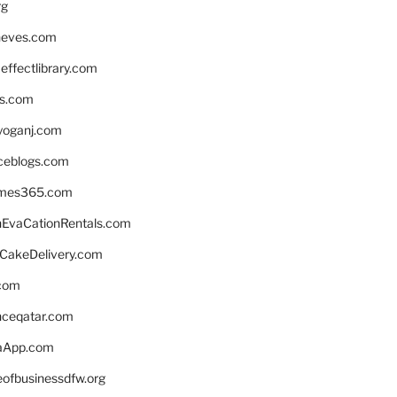
rg
neves.com
ffectlibrary.com
ns.com
yoganj.com
rceblogs.com
ames365.com
EvaCationRentals.com
rCakeDelivery.com
.com
enceqatar.com
aApp.com
eofbusinessdfw.org