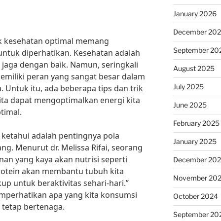
January 2026
December 20
k kesehatan optimal memang
September 20
ntuk diperhatikan. Kesehatan adalah
 jaga dengan baik. Namun, seringkali
August 2025
memiliki peran yang sangat besar dalam
July 2025
 Untuk itu, ada beberapa tips dan trik
kita dapat mengoptimalkan energi kita
June 2025
timal.
February 2025
a ketahui adalah pentingnya pola
January 2025
g. Menurut dr. Melissa Rifai, seorang
an yang kaya akan nutrisi seperti
December 20
rotein akan membantu tubuh kita
November 20
p untuk beraktivitas sehari-hari.”
memperhatikan apa yang kita konsumsi
October 2024
a tetap bertenaga.
September 20