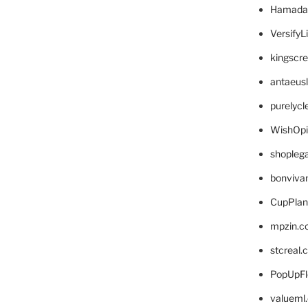
Hamada
VersifyL
kingscr
antaeus
purelyc
WishOp
shopleg
bonviva
CupPlan
mpzin.c
stcreal.
PopUpFl
valueml