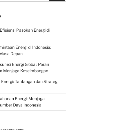
S
fisiensi Pasokan Energi di
intaan Energi di Indonesia:
k Masa Depan
umsi Energi Global: Peran
am Menjaga Keseimbangan
nergi: Tantangan dan Strategi
tahanan Energi: Menjaga
Sumber Daya Indonesia
hcareers.com