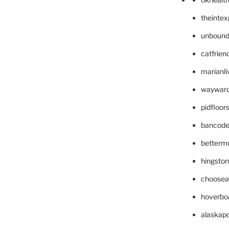
theinte
unbound
catfrien
marianli
wayward
pidfloo
bancode
betterm
hingsto
choosea
hoverbo
alaskapo