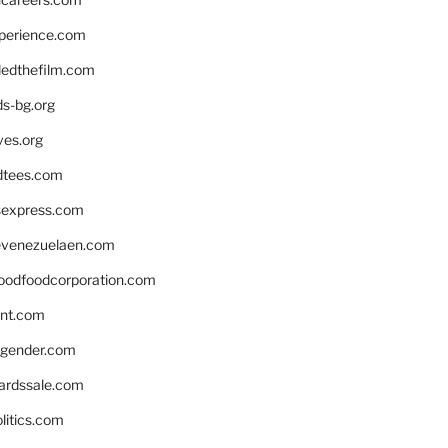
xperience.com
edthefilm.com
ds-bg.org
ves.org
tees.com
rsexpress.com
venezuelaen.com
oodfoodcorporation.com
nnt.com
gender.com
ardssale.com
litics.com