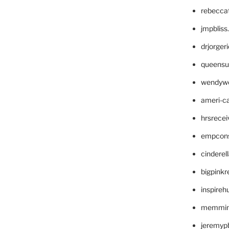
rebecca
jmpblis
drjorger
queensu
wendyw
ameri-
hrsrece
empcon
cinderel
bigpinkr
inspireh
memming
jeremyp