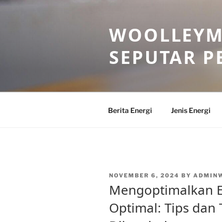
Skip
to
WOOLLEYM
content
SEPUTAR P
Berita Energi
Jenis Energi
POSTED
NOVEMBER 6, 2024
BY
ADMIN
ON
Mengoptimalkan E
Optimal: Tips dan 