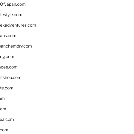
OfJapan.com
ifestyle.com
eekadventures.com
labs.com
leanchemdry.com
ing.com
acee.com
ntshop.com
te.com
om
com
ea.com
.com