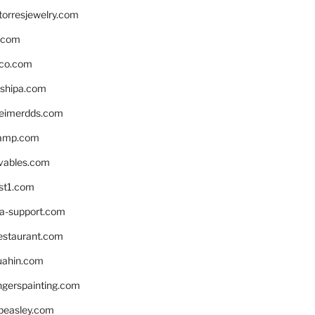
torresjewelry.com
s.com
ico.com
shipa.com
eimerdds.com
camp.com
ivables.com
st1.com
la-support.com
estaurant.com
uahin.com
erspainting.com
beasley.com