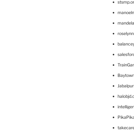
stsmp.o
manoel
mandelae
roselyn
balance
salesfo
TrainG
Baytown
Jabalpu
halobjd
intellig
PikaPik
takecar