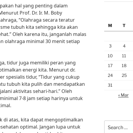
upakan hal yang penting dalam
enurut Prof. Dr. Ir. M. Boby
lahraga, “Olahraga secara teratur
M
T
sme tubuh kita sehingga kita akan
hat.” Oleh karena itu, janganlah malas
n olahraga minimal 30 menit setiap
3
4
10
11
a, tidur juga memiliki peran yang
17
18
imalkan energi kita. Menurut dr.
24
25
r spesialis tidur, “Tidur yang cukup
tu tubuh kita pulih dan mendapatkan
31
ani aktivitas sehari-hari.” Oleh
« Mar
r minimal 7-8 jam setiap harinya untuk
imal.
k di atas, kita dapat mengoptimalkan
Search
esehatan optimal. Jangan lupa untuk
for: