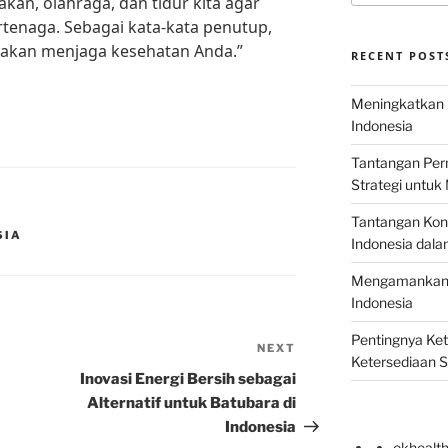
kan, olahraga, dan tidur kita agar
rtenaga. Sebagai kata-kata penutup,
i akan menjaga kesehatan Anda.”
RECENT POST
Meningkatkan E
Indonesia
Tantangan Perm
Strategi untu
Tantangan Kons
SIA
Indonesia dal
Mengamankan E
Indonesia
Pentingnya Ke
NEXT
Next
Ketersediaan 
Post
Inovasi Energi Bersih sebagai
Alternatif untuk Batubara di
Indonesia
okhealt