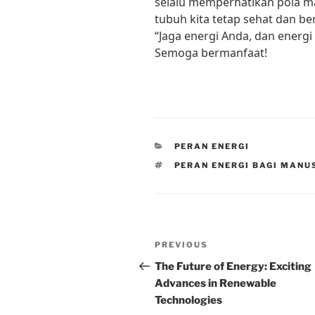
selalu memperhatikan pola ma
tubuh kita tetap sehat dan be
“Jaga energi Anda, dan energ
Semoga bermanfaat!
CATEGORIES
PERAN ENERGI
TAGS
PERAN ENERGI BAGI MANU
Post
Previous
PREVIOUS
navigation
Post
The Future of Energy: Exciting
Advances in Renewable
Technologies