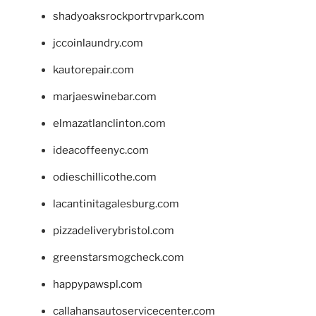
shadyoaksrockportrvpark.com
jccoinlaundry.com
kautorepair.com
marjaeswinebar.com
elmazatlanclinton.com
ideacoffeenyc.com
odieschillicothe.com
lacantinitagalesburg.com
pizzadeliverybristol.com
greenstarsmogcheck.com
happypawspl.com
callahansautoservicecenter.com