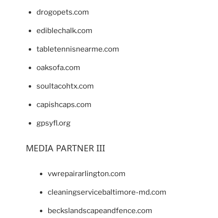
drogopets.com
ediblechalk.com
tabletennisnearme.com
oaksofa.com
soultacohtx.com
capishcaps.com
gpsyfl.org
MEDIA PARTNER III
vwrepairarlington.com
cleaningservicebaltimore-md.com
beckslandscapeandfence.com