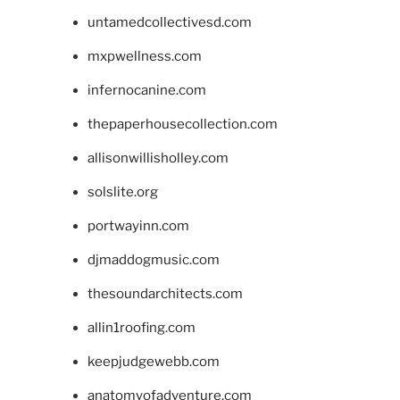
untamedcollectivesd.com
mxpwellness.com
infernocanine.com
thepaperhousecollection.com
allisonwillisholley.com
solslite.org
portwayinn.com
djmaddogmusic.com
thesoundarchitects.com
allin1roofing.com
keepjudgewebb.com
anatomyofadventure.com