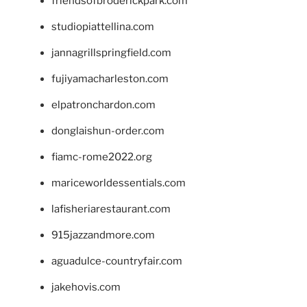
friendsofbroderickpark.com
studiopiattellina.com
jannagrillspringfield.com
fujiyamacharleston.com
elpatronchardon.com
donglaishun-order.com
fiamc-rome2022.org
mariceworldessentials.com
lafisheriarestaurant.com
915jazzandmore.com
aguadulce-countryfair.com
jakehovis.com