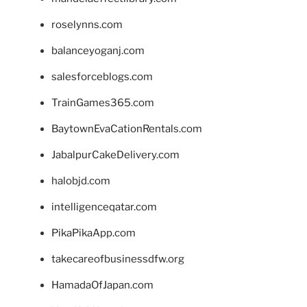
roselynns.com
balanceyoganj.com
salesforceblogs.com
TrainGames365.com
BaytownEvaCationRentals.com
JabalpurCakeDelivery.com
halobjd.com
intelligenceqatar.com
PikaPikaApp.com
takecareofbusinessdfw.org
HamadaOfJapan.com