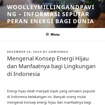
Skip
WOOLLEYMILLINGANDPAVI
to
NG – INFORMASI SEPUTAR
content
PERAN ENERGI BAGI DUNIA
Menu
POSTED
DECEMBER 16, 2024
BY
ADMINWOO
ON
Mengenal Konsep Energi Hijau
dan Manfaatnya bagi Lingkungan
di Indonesia
Energi hijau telah menjadi topik yang semakin populer
di Indonesia belakangan ini. Banyak orang mulai
mengenal konsep energi hijau dan manfaatnya bagi