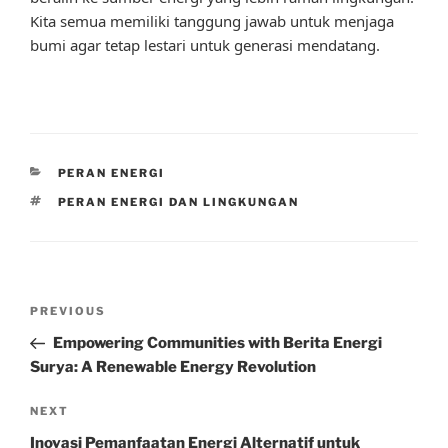
Kita semua memiliki tanggung jawab untuk menjaga
bumi agar tetap lestari untuk generasi mendatang.
CATEGORIES
PERAN ENERGI
TAGS
PERAN ENERGI DAN LINGKUNGAN
Post
Previous
PREVIOUS
navigation
Post
Empowering Communities with Berita Energi
Surya: A Renewable Energy Revolution
Next
NEXT
Post
Inovasi Pemanfaatan Energi Alternatif untuk