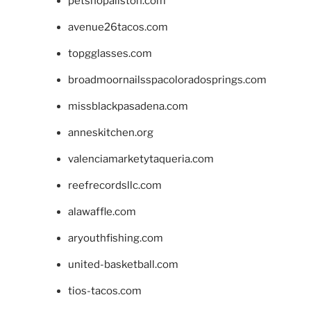
petshopallston.com
avenue26tacos.com
topgglasses.com
broadmoornailsspacoloradosprings.com
missblackpasadena.com
anneskitchen.org
valenciamarketytaqueria.com
reefrecordsllc.com
alawaffle.com
aryouthfishing.com
united-basketball.com
tios-tacos.com