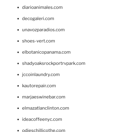
diarioanimales.com
decogaleri.com
unavozparadios.com
shoes-vert.com
elbotanicopanama.com
shadyoaksrockportrvpark.com
jccoinlaundry.com
kautorepair.com
marjaeswinebar.com
elmazatlanclinton.com
ideacoffeenyc.com
odieschillicothe.com