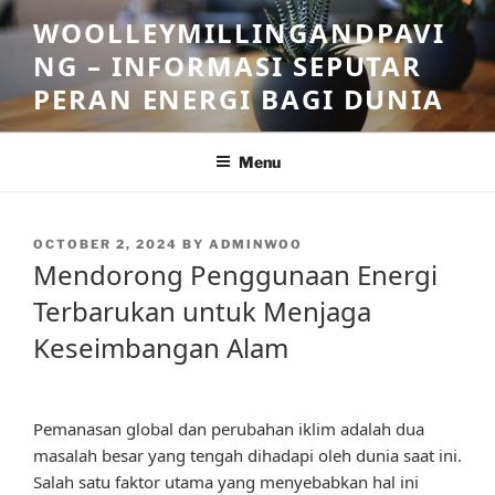
Skip
WOOLLEYMILLINGANDPAVI
to
NG – INFORMASI SEPUTAR
content
PERAN ENERGI BAGI DUNIA
Menu
POSTED
OCTOBER 2, 2024
BY
ADMINWOO
ON
Mendorong Penggunaan Energi
Terbarukan untuk Menjaga
Keseimbangan Alam
Pemanasan global dan perubahan iklim adalah dua
masalah besar yang tengah dihadapi oleh dunia saat ini.
Salah satu faktor utama yang menyebabkan hal ini