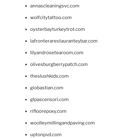
annascleaningsvc.com
wolfcitytattoo.com
oysterbayturkeytrot.com
lafronterarestauranteybar.com
lilyandrosetearoom.com
olivesburgberrypatch.com
theslushkids.com
giobastian.com
glpascensori.com
rifloorepoxy.com
woolleymillingandpaving.com
uptonpvd.com