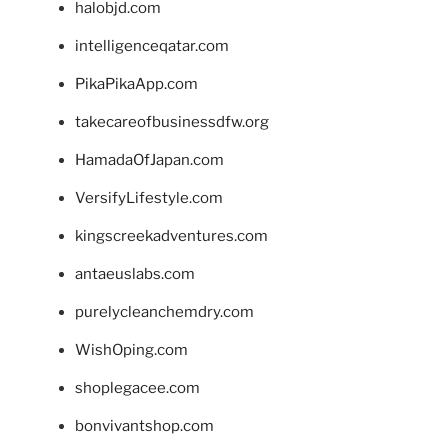
halobjd.com
intelligenceqatar.com
PikaPikaApp.com
takecareofbusinessdfw.org
HamadaOfJapan.com
VersifyLifestyle.com
kingscreekadventures.com
antaeuslabs.com
purelycleanchemdry.com
WishOping.com
shoplegacee.com
bonvivantshop.com