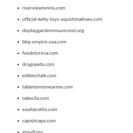
riverviewtennis.com
official-kelly-toys-squishmallows.com
displaygardenonsuncrest.org
bbq-empire-usa.com
feedstoreva.com
drogopets.com
ediblechalk.com
tabletennisnearme.com
oaksofa.com
soultacohtx.com
capishcaps.com
gpsyfl.org