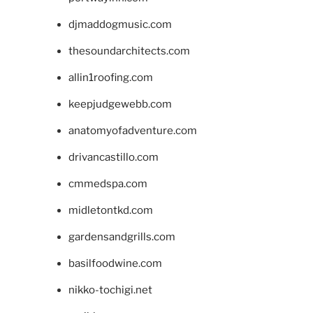
djmaddogmusic.com
thesoundarchitects.com
allin1roofing.com
keepjudgewebb.com
anatomyofadventure.com
drivancastillo.com
cmmedspa.com
midletontkd.com
gardensandgrills.com
basilfoodwine.com
nikko-tochigi.net