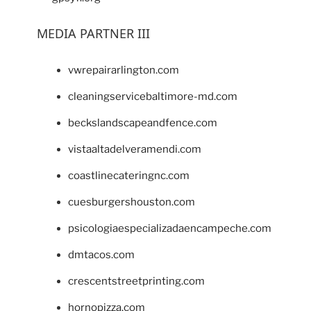
MEDIA PARTNER III
vwrepairarlington.com
cleaningservicebaltimore-md.com
beckslandscapeandfence.com
vistaaltadelveramendi.com
coastlinecateringnc.com
cuesburgershouston.com
psicologiaespecializadaencampeche.com
dmtacos.com
crescentstreetprinting.com
hornopizza.com