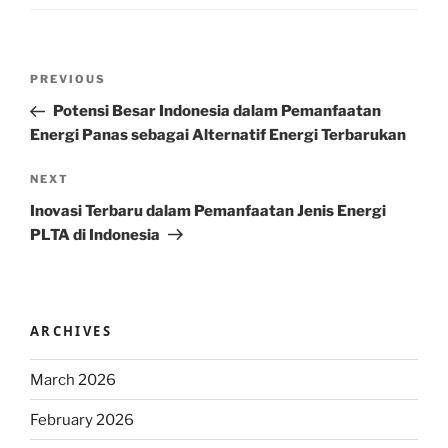
Post
Previous
PREVIOUS
navigation
Post
Potensi Besar Indonesia dalam Pemanfaatan
Energi Panas sebagai Alternatif Energi Terbarukan
Next
NEXT
Post
Inovasi Terbaru dalam Pemanfaatan Jenis Energi
PLTA di Indonesia
ARCHIVES
March 2026
February 2026