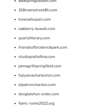
alkaspringswater.com
318mainstreet8h.com
lovenailsspari.com
oakberry-kuwait.com
quartzliterary.com
friendsofbroderickpark.com
studiopiattellina.com
jannagrillspringfield.com
fujiyamacharleston.com
elpatronchardon.com
donglaishun-order.com
fiamc-rome2022.org