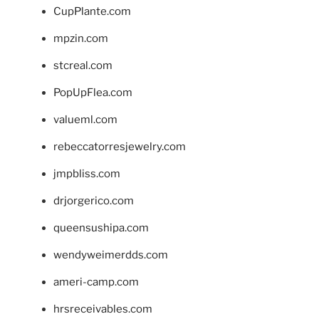
CupPlante.com
mpzin.com
stcreal.com
PopUpFlea.com
valueml.com
rebeccatorresjewelry.com
jmpbliss.com
drjorgerico.com
queensushipa.com
wendyweimerdds.com
ameri-camp.com
hrsreceivables.com