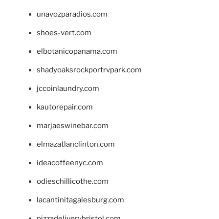
unavozparadios.com
shoes-vert.com
elbotanicopanama.com
shadyoaksrockportrvpark.com
jccoinlaundry.com
kautorepair.com
marjaeswinebar.com
elmazatlanclinton.com
ideacoffeenyc.com
odieschillicothe.com
lacantinitagalesburg.com
pizzadeliverybristol.com