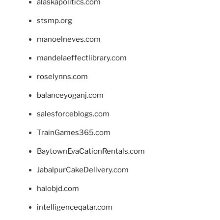
alaskapolitics.com
stsmp.org
manoelneves.com
mandelaeffectlibrary.com
roselynns.com
balanceyoganj.com
salesforceblogs.com
TrainGames365.com
BaytownEvaCationRentals.com
JabalpurCakeDelivery.com
halobjd.com
intelligenceqatar.com