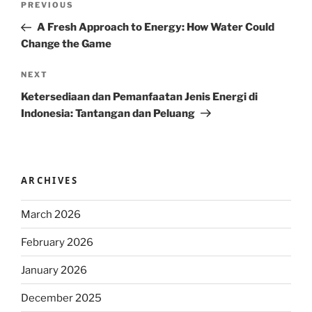
Previous
PREVIOUS
navigation
Post
A Fresh Approach to Energy: How Water Could
Change the Game
Next
NEXT
Post
Ketersediaan dan Pemanfaatan Jenis Energi di
Indonesia: Tantangan dan Peluang
ARCHIVES
March 2026
February 2026
January 2026
December 2025