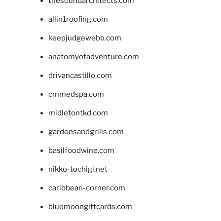
thesoundarchitects.com
allin1roofing.com
keepjudgewebb.com
anatomyofadventure.com
drivancastillo.com
cmmedspa.com
midletontkd.com
gardensandgrills.com
basilfoodwine.com
nikko-tochigi.net
caribbean-corner.com
bluemoongiftcards.com