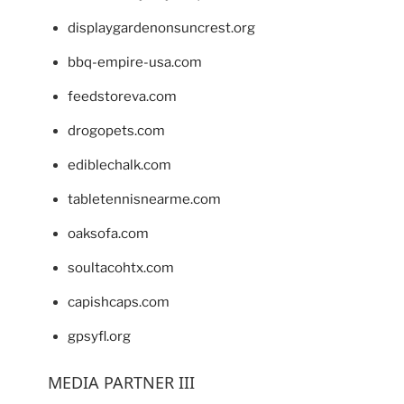
displaygardenonsuncrest.org
bbq-empire-usa.com
feedstoreva.com
drogopets.com
ediblechalk.com
tabletennisnearme.com
oaksofa.com
soultacohtx.com
capishcaps.com
gpsyfl.org
MEDIA PARTNER III