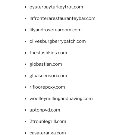
oysterbayturkeytrot.com
lafronterarestauranteybar.com
lilyandrosetearoom.com
olivesburgberrypatch.com
theslushkids.com
giobastian.com
glpascensori.com
rifloorepoxy.com
woolleymillingandpaving.com
uptonpvd.com
2troublegrill.com
casateranga.com