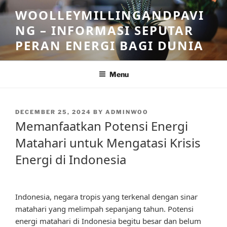
Skip
WOOLLEYMILLINGANDPAVI
to
NG – INFORMASI SEPUTAR
content
PERAN ENERGI BAGI DUNIA
Menu
POSTED
DECEMBER 25, 2024
BY
ADMINWOO
ON
Memanfaatkan Potensi Energi
Matahari untuk Mengatasi Krisis
Energi di Indonesia
Indonesia, negara tropis yang terkenal dengan sinar
matahari yang melimpah sepanjang tahun. Potensi
energi matahari di Indonesia begitu besar dan belum