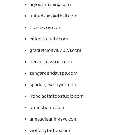
aryouthfishing.com
united-basketball.com
tios-tacos.com
cafecito-satx.com
graduacionviu2023.com
pecanjackstogo.com
zengardendayspa.com
sparklejewelryinc.com
ironcladtattoostudio.com
bruinshome.com
annascleaningsvc.com
wolfcitytattoo.com