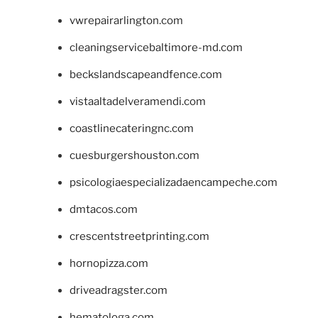
vwrepairarlington.com
cleaningservicebaltimore-md.com
beckslandscapeandfence.com
vistaaltadelveramendi.com
coastlinecateringnc.com
cuesburgershouston.com
psicologiaespecializadaencampeche.com
dmtacos.com
crescentstreetprinting.com
hornopizza.com
driveadragster.com
hematologa.com