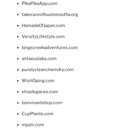
PikaPikaApp.com
takecareofbusinessdfw.org
HamadaOfJapan.com
VersifyLifestyle.com
kingscreekadventures.com
antaeuslabs.com
purelycleanchemdry.com
WishOping.com
shoplegacee.com
bonvivantshop.com
CupPlante.com
mpzin.com