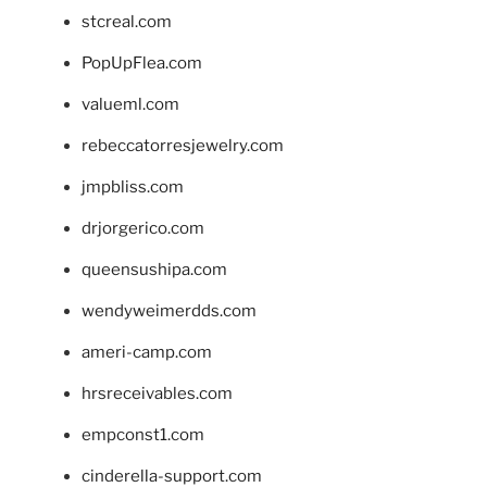
stcreal.com
PopUpFlea.com
valueml.com
rebeccatorresjewelry.com
jmpbliss.com
drjorgerico.com
queensushipa.com
wendyweimerdds.com
ameri-camp.com
hrsreceivables.com
empconst1.com
cinderella-support.com