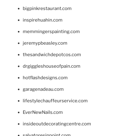
bigpinkrestaurant.com
inspirehuahin.com
memmingerspainting.com
jeremypbeasley.com
thesandwichdepotcos.com
drgiggleshouseofpain.com
hotflashdesigns.com
garagenadeau.com
lifestylechauffeurservice.com
EverNewNails.com
insideoutdecoratingcentre.com
salvatoresinpoint.com