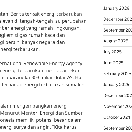
January 2026
an: Berita terkait energi terbarukan
December 20
elevan di tengah-tengah isu perubahan
mber energi yang ramah lingkungan.
September 20
gi emisi gas rumah kaca dan
August 2025
gi bersih, banyak negara dan
energi terbarukan.
July 2025
June 2025
ternational Renewable Energy Agency
am energi terbarukan mencapai rekor
February 2025
ncapai angka 303 miliar dolar AS. Hal
 terhadap energi terbarukan semakin
January 2025
December 20
f dalam mengembangkan energi
November 20
. Menurut Menteri Energi dan Sumber
October 2024
ndonesia memiliki potensi besar dalam
nergi surya dan angin. “Kita harus
September 20