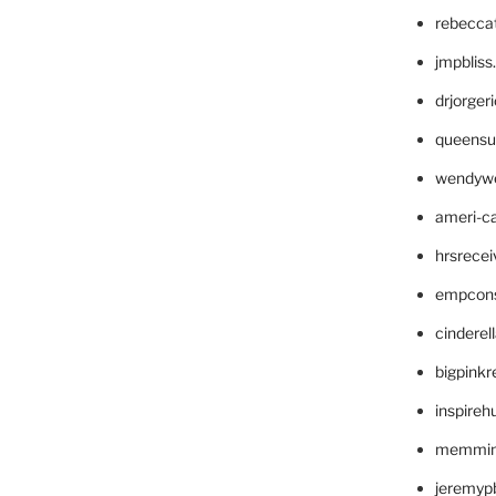
rebecca
jmpblis
drjorger
queensu
wendyw
ameri-
hrsrece
empcon
cinderel
bigpinkr
inspireh
memming
jeremyp