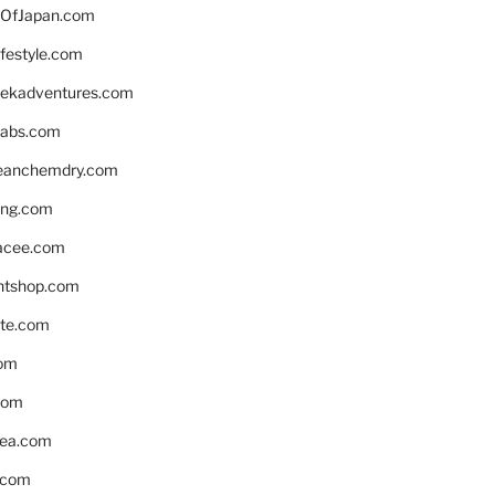
OfJapan.com
ifestyle.com
eekadventures.com
labs.com
leanchemdry.com
ing.com
acee.com
ntshop.com
te.com
om
com
ea.com
.com