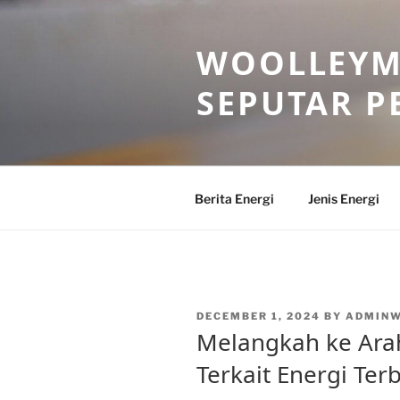
Skip
to
WOOLLEYM
content
SEPUTAR P
Berita Energi
Jenis Energi
POSTED
DECEMBER 1, 2024
BY
ADMIN
ON
Melangkah ke Arah
Terkait Energi Te