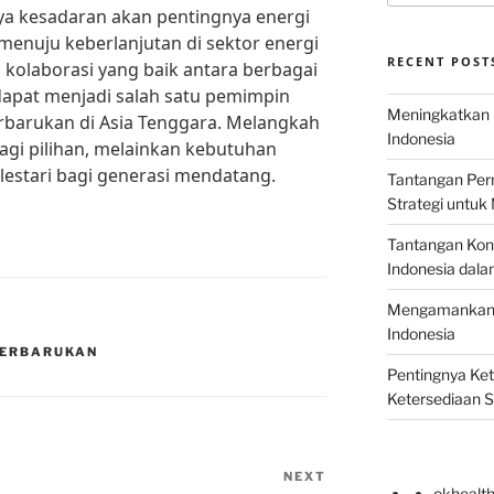
a kesadaran akan pentingnya energi
menuju keberlanjutan di sektor energi
RECENT POST
i kolaborasi yang baik antara berbagai
dapat menjadi salah satu pemimpin
Meningkatkan E
rbarukan di Asia Tenggara. Melangkah
Indonesia
agi pilihan, melainkan kebutuhan
lestari bagi generasi mendatang.
Tantangan Perm
Strategi untu
Tantangan Kons
Indonesia dal
Mengamankan E
Indonesia
TERBARUKAN
Pentingnya Ke
Ketersediaan 
NEXT
Next
okhealt