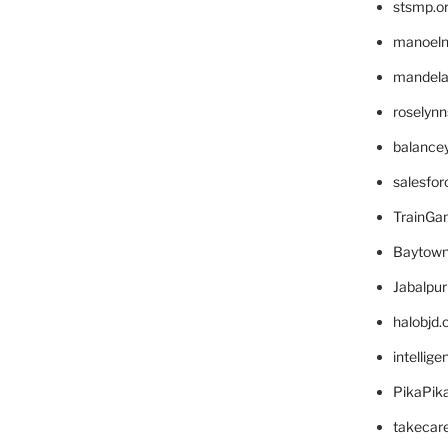
stsmp.o
manoel
mandelae
roselyn
balance
salesfo
TrainG
Baytown
Jabalpu
halobjd
intellig
PikaPik
takecar