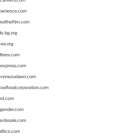
xperience.com
edthefilm.com
ds-bg.org
ves.org
tees.com
rsexpress.com
venezuelaen.com
oodfoodcorporation.com
nnt.com
gender.com
ardssale.com
litics.com