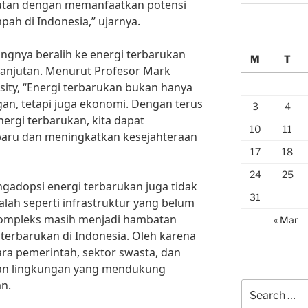
jutan dengan memanfaatkan potensi
ah di Indonesia,” ujarnya.
ingnya beralih ke energi terbarukan
M
T
lanjutan. Menurut Profesor Mark
sity, “Energi terbarukan bukan hanya
gan, tetapi juga ekonomi. Dengan terus
3
4
rgi terbarukan, kita dapat
10
11
baru dan meningkatkan kesejahteraan
17
18
24
25
adopsi energi terbarukan juga tidak
31
lah seperti infrastruktur yang belum
kompleks masih menjadi hambatan
« Mar
erbarukan di Indonesia. Oleh karena
ara pemerintah, sektor swasta, dan
an lingkungan yang mendukung
n.
Search
for: