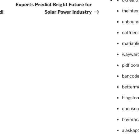
Post
Experts Predict Bright Future for
theinte
di
Solar Power Industry
unbound
catfrien
marianli
wayward
pidfloo
bancode
betterm
hingsto
choosea
hoverbo
alaskapo