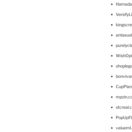
Hamada
VersifyL
kingscr
antaeus
purelyc
WishOp
shopleg
bonviva
CupPlan
mpzin.c
stcreal.
PopUpFl
valueml