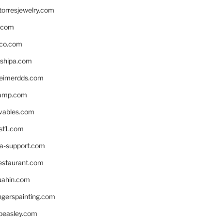
torresjewelry.com
s.com
ico.com
shipa.com
eimerdds.com
camp.com
ivables.com
st1.com
la-support.com
estaurant.com
uahin.com
erspainting.com
beasley.com