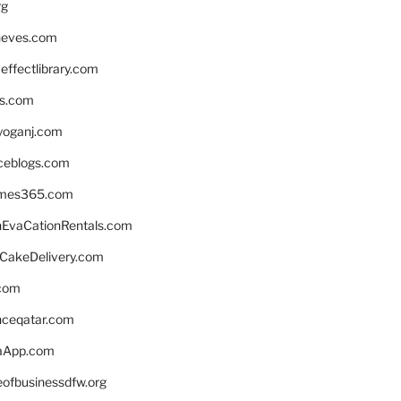
rg
neves.com
ffectlibrary.com
ns.com
yoganj.com
rceblogs.com
ames365.com
EvaCationRentals.com
rCakeDelivery.com
.com
enceqatar.com
aApp.com
eofbusinessdfw.org