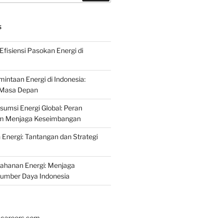
S
fisiensi Pasokan Energi di
intaan Energi di Indonesia:
k Masa Depan
umsi Energi Global: Peran
am Menjaga Keseimbangan
nergi: Tantangan dan Strategi
tahanan Energi: Menjaga
Sumber Daya Indonesia
hcareers.com