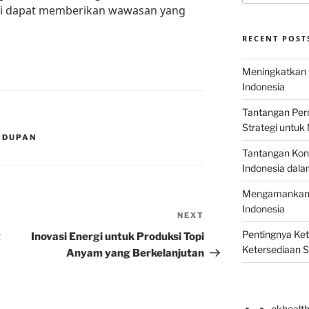
ni dapat memberikan wawasan yang
RECENT POST
Meningkatkan E
Indonesia
Tantangan Perm
Strategi untu
IDUPAN
Tantangan Kons
Indonesia dal
Mengamankan E
Indonesia
NEXT
Next
Post
Pentingnya Ke
t
Inovasi Energi untuk Produksi Topi
Ketersediaan 
Anyam yang Berkelanjutan
okhealt