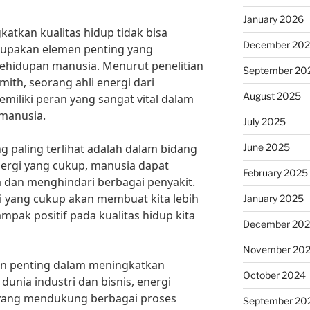
January 2026
atkan kualitas hidup tidak bisa
December 20
rupakan elemen penting yang
hidupan manusia. Menurut penelitian
September 20
mith, seorang ahli energi dari
August 2025
emiliki peran yang sangat vital dalam
 manusia.
July 2025
June 2025
g paling terlihat adalah dalam bidang
ergi yang cukup, manusia dapat
February 2025
dan menghindari berbagai penyakit.
gi yang cukup akan membuat kita lebih
January 2025
ampak positif pada kualitas hidup kita
December 20
November 20
eran penting dalam meningkatkan
October 2024
dunia industri dan bisnis, energi
yang mendukung berbagai proses
September 20