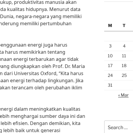
cukup, produktivitas manusia akan
a kualitas hidupnya. Menurut data
i Dunia, negara-negara yang memiliki
cenderung memiliki pertumbuhan
M
T
penggunaan energi juga harus
3
4
ita harus memikirkan tentang
10
11
naan energi terbarukan agar tidak
17
18
yang diungkapkan oleh Prof. Dr. Maria
 dari Universitas Oxford, “Kita harus
24
25
n energi terhadap lingkungan. Jika
31
a akan terancam oleh perubahan iklim
« Mar
ergi dalam meningkatkan kualitas
 lebih menghargai sumber daya ini dan
bih efisien. Dengan demikian, kita
Search
 lebih baik untuk generasi
for: