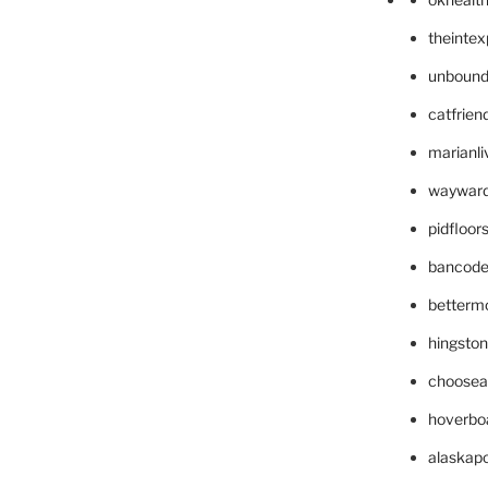
theinte
unbound
catfrien
marianli
wayward
pidfloo
bancode
betterm
hingsto
choosea
hoverbo
alaskapo