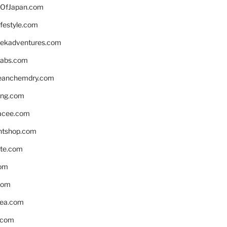
OfJapan.com
ifestyle.com
eekadventures.com
labs.com
leanchemdry.com
ing.com
acee.com
ntshop.com
te.com
om
com
ea.com
.com