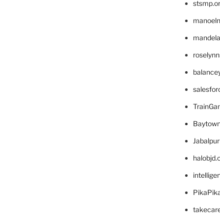
stsmp.o
manoel
mandelae
roselyn
balance
salesfo
TrainG
Baytown
Jabalpu
halobjd
intellig
PikaPik
takecar