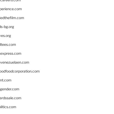
xperience.com
edthefilm.com
ds-bg.org
ves.org
tees.com
rsexpress.com
venezuelaen.com
oodfoodcorporation.com
nnt.com
gender.com
ardssale.com
litics.com