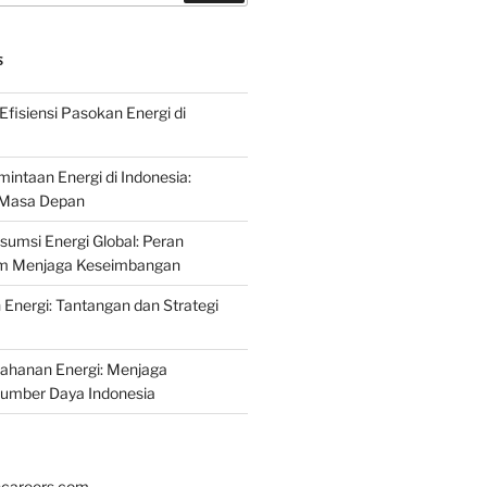
S
fisiensi Pasokan Energi di
intaan Energi di Indonesia:
k Masa Depan
umsi Energi Global: Peran
am Menjaga Keseimbangan
nergi: Tantangan dan Strategi
tahanan Energi: Menjaga
Sumber Daya Indonesia
hcareers.com