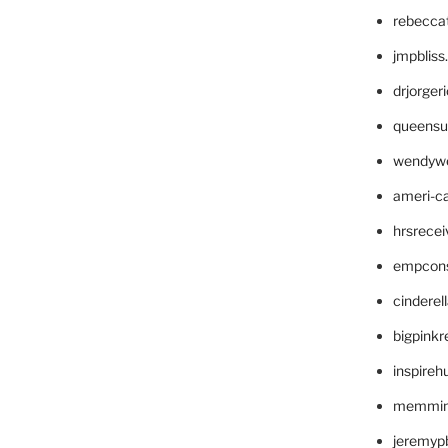
rebecca
jmpblis
drjorger
queensu
wendyw
ameri-
hrsrece
empcon
cinderel
bigpinkr
inspireh
memming
jeremyp