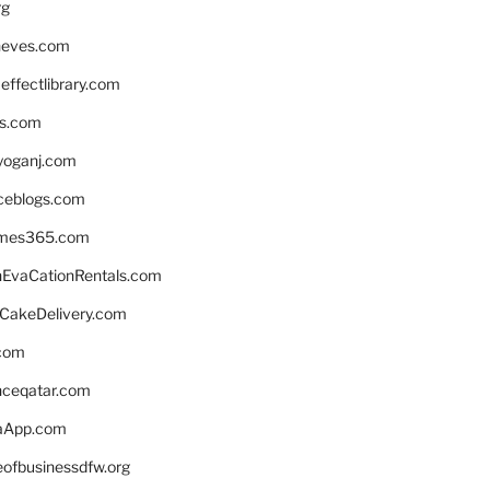
rg
neves.com
ffectlibrary.com
ns.com
yoganj.com
rceblogs.com
ames365.com
EvaCationRentals.com
rCakeDelivery.com
.com
enceqatar.com
aApp.com
eofbusinessdfw.org