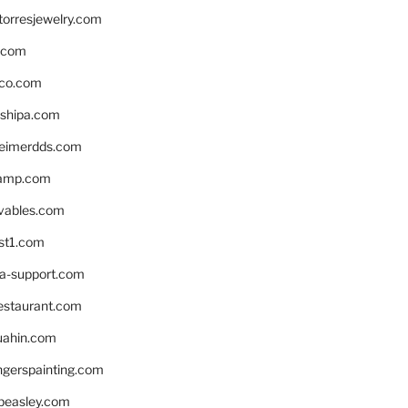
torresjewelry.com
s.com
ico.com
shipa.com
eimerdds.com
camp.com
ivables.com
st1.com
la-support.com
estaurant.com
uahin.com
erspainting.com
beasley.com