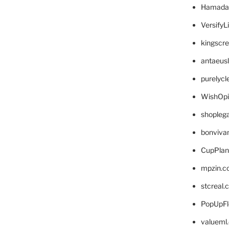
Hamada
VersifyL
kingscr
antaeus
purelyc
WishOp
shopleg
bonviva
CupPlan
mpzin.c
stcreal.
PopUpFl
valueml