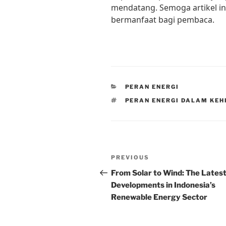
mendatang. Semoga artikel i
bermanfaat bagi pembaca.
CATEGORIES
PERAN ENERGI
TAGS
PERAN ENERGI DALAM KEH
Post
Previous
PREVIOUS
navigation
Post
From Solar to Wind: The Lates
Developments in Indonesia’s
Renewable Energy Sector