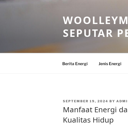
Skip
to
WOOLLEYM
content
SEPUTAR P
Berita Energi
Jenis Energi
POSTED
SEPTEMBER 19, 2024
BY
ADM
ON
Manfaat Energi d
Kualitas Hidup