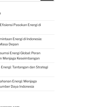
S
fisiensi Pasokan Energi di
intaan Energi di Indonesia:
k Masa Depan
umsi Energi Global: Peran
am Menjaga Keseimbangan
nergi: Tantangan dan Strategi
tahanan Energi: Menjaga
Sumber Daya Indonesia
hcareers.com