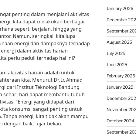
January 2026
ngat penting dalam menjalani aktivitas
December 20
nergi, kita dapat melakukan berbagai
rhana seperti berjalan, hingga yang
September 20
ntor. Namun, seringkali kita lupa
August 2025
gunaan energi dan dampaknya terhadap
energi dalam aktivitas harian
July 2025
ta perlu peduli terhadap hal ini?
June 2025
am aktivitas harian adalah untuk
February 2025
hteraan kita. Menurut Dr. Ir. Ahmad
rgi dari Institut Teknologi Bandung
January 2025
kan sehari-hari dapat membantu tubuh
December 20
ivitas. “Energi yang didapat dari
ita konsumsi sangat penting untuk
November 20
. Tanpa energi, kita tidak akan mampu
October 2024
i dengan baik,” ujar beliau.
September 20