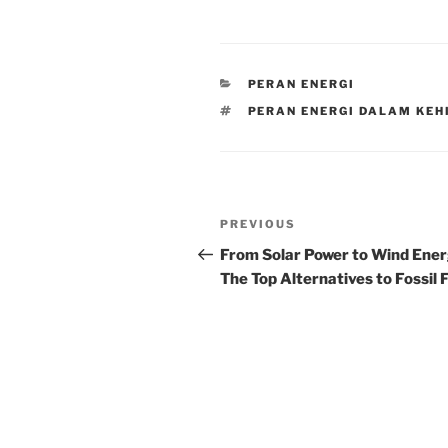
CATEGORIES
PERAN ENERGI
TAGS
PERAN ENERGI DALAM KEH
Post
Previous
PREVIOUS
navigation
Post
From Solar Power to Wind Ener
The Top Alternatives to Fossil 