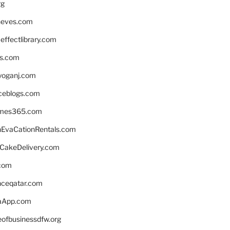
rg
neves.com
ffectlibrary.com
ns.com
yoganj.com
rceblogs.com
ames365.com
EvaCationRentals.com
rCakeDelivery.com
.com
enceqatar.com
aApp.com
eofbusinessdfw.org