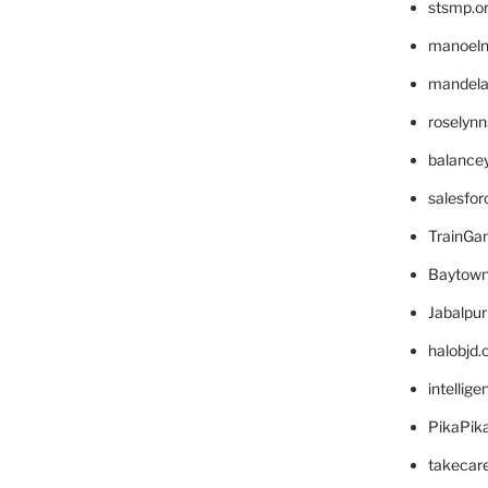
stsmp.o
manoel
mandelae
roselyn
balance
salesfo
TrainG
Baytown
Jabalpu
halobjd
intellig
PikaPik
takecar