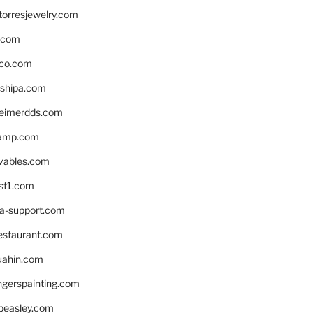
torresjewelry.com
s.com
ico.com
shipa.com
eimerdds.com
camp.com
ivables.com
st1.com
la-support.com
estaurant.com
uahin.com
erspainting.com
beasley.com