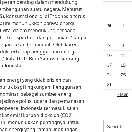
liki peran penting dalam mendukung
embangunan suatu negara. Menurut
PS), konsumsi energi di Indonesia terus
al ini menunjukkan bahwa energi
M
T
 vital dalam mendukung berbagai
ri, transportasi, dan pertanian. “Tanpa
egara akan terhambat. Oleh karena
3
4
peduli terhadap penggunaan energi
10
11
,” kata Dr. Ir. Budi Santoso, seorang
17
18
Indonesia.
24
25
 energi yang tidak efisien dan
31
buruk bagi lingkungan. Penggunaan
h dominan sebagai sumber energi
« Mar
jadinya polusi udara dan pemanasan
eenpeace, Indonesia termasuk salah
gkat emisi karbon dioksida (CO2)
al ini menunjukkan pentingnya untuk
Search
aan energi yang ramah lingkungan.
for: