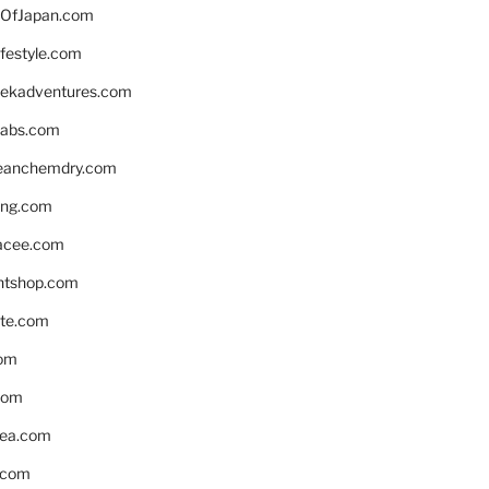
OfJapan.com
ifestyle.com
eekadventures.com
labs.com
leanchemdry.com
ing.com
acee.com
ntshop.com
te.com
om
com
ea.com
.com