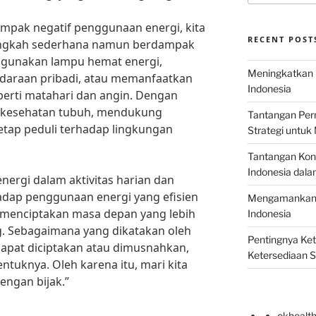
pak negatif penggunaan energi, kita
RECENT POST
angkah sederhana namun berdampak
ggunakan lampu hemat energi,
Meningkatkan E
araan pribadi, atau memanfaatkan
Indonesia
erti matahari dan angin. Dengan
a kesehatan tubuh, mendukung
Tantangan Perm
tap peduli terhadap lingkungan
Strategi untu
Tantangan Kons
Indonesia dal
rgi dalam aktivitas harian dan
adap penggunaan energi yang efisien
Mengamankan E
t menciptakan masa depan yang lebih
Indonesia
g. Sebagaimana yang dikatakan oleh
Pentingnya Ke
k dapat diciptakan atau dimusnahkan,
Ketersediaan 
tuknya. Oleh karena itu, mari kita
engan bijak.”
okhealt