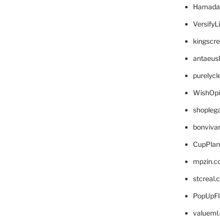
Hamada
VersifyL
kingscr
antaeus
purelyc
WishOp
shopleg
bonviva
CupPlan
mpzin.c
stcreal.
PopUpFl
valueml