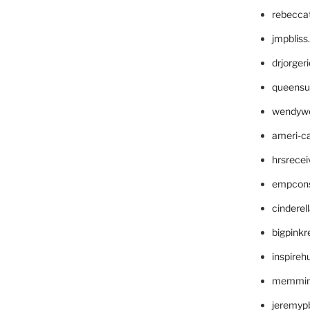
rebecca
jmpblis
drjorger
queensu
wendyw
ameri-
hrsrece
empcon
cinderel
bigpinkr
inspireh
memming
jeremyp