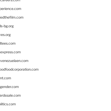
xperience.com
edthefilm.com
ds-bg.org
ves.org
tees.com
rsexpress.com
venezuelaen.com
oodfoodcorporation.com
nnt.com
gender.com
ardssale.com
litics.com