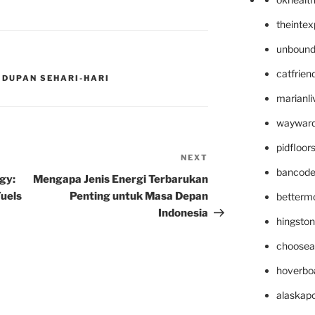
theinte
unbound
catfrien
IDUPAN SEHARI-HARI
marianli
wayward
pidfloo
NEXT
Next
bancode
Post
gy:
Mengapa Jenis Energi Terbarukan
Fuels
Penting untuk Masa Depan
betterm
Indonesia
hingsto
choosea
hoverbo
alaskapo