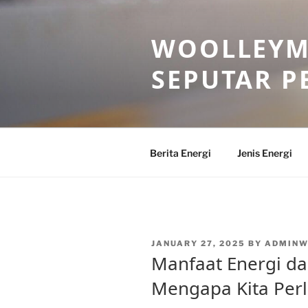
Skip
to
WOOLLEYM
content
SEPUTAR P
Berita Energi
Jenis Energi
POSTED
JANUARY 27, 2025
BY
ADMIN
ON
Manfaat Energi dal
Mengapa Kita Perl