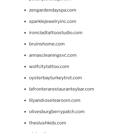
zengardendayspa.com
sparklejewelryinc.com
ironcladtattoostudio.com
bruinshome.com
annascleaningsvc.com
wolfcitytattoo.com
oysterbayturkeytrot.com
lafronterarestauranteybar.com
lilyandrosetearoom.com
olivesburgberrypatch.com
theslushkids.com