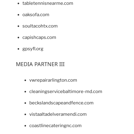
tabletennisnearme.com
oaksofa.com
soultacohtx.com
capishcaps.com
gpsyfl.org
MEDIA PARTNER III
vwrepairarlington.com
cleaningservicebaltimore-md.com
beckslandscapeandfence.com
vistaaltadelveramendi.com
coastlinecateringnc.com