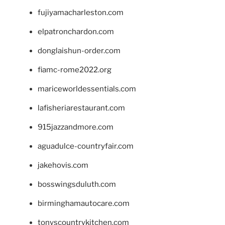
fujiyamacharleston.com
elpatronchardon.com
donglaishun-order.com
fiamc-rome2022.org
mariceworldessentials.com
lafisheriarestaurant.com
915jazzandmore.com
aguadulce-countryfair.com
jakehovis.com
bosswingsduluth.com
birminghamautocare.com
tonyscountrykitchen.com