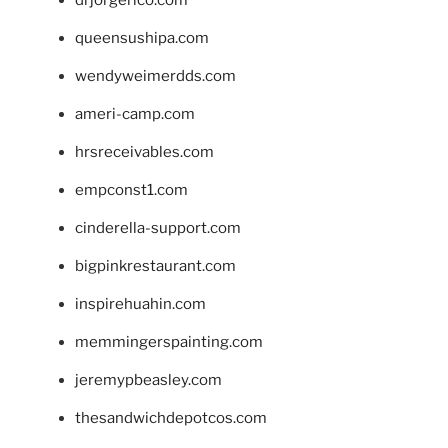
drjorgerico.com
queensushipa.com
wendyweimerdds.com
ameri-camp.com
hrsreceivables.com
empconst1.com
cinderella-support.com
bigpinkrestaurant.com
inspirehuahin.com
memmingerspainting.com
jeremypbeasley.com
thesandwichdepotcos.com