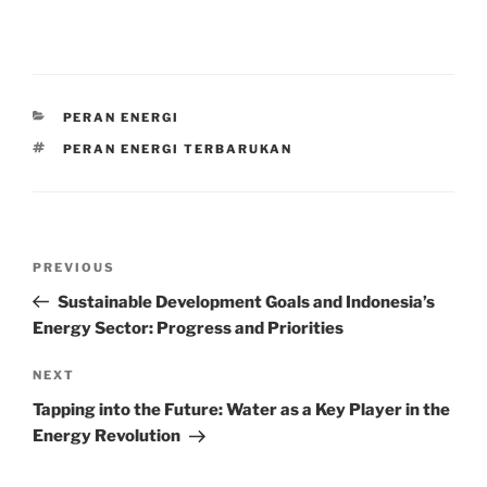
CATEGORIES
PERAN ENERGI
TAGS
PERAN ENERGI TERBARUKAN
Post
Previous
PREVIOUS
navigation
Post
Sustainable Development Goals and Indonesia’s
Energy Sector: Progress and Priorities
Next
NEXT
Post
Tapping into the Future: Water as a Key Player in the
Energy Revolution