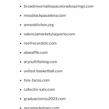
broadmoornailsspacoloradosprings.com
missblackpasadena.com
anneskitchen.org
valenciamarketytaqueria.com
reefrecordsllc.com
alawaffle.com
aryouthfishing.com
united-basketball.com
tios-tacos.com
cafecito-satx.com
graduacionviu2023.com
pecanjackstogo.com