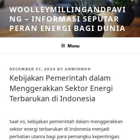
Skip
WOOLLEYMILLINGANDPAVI
to
NG – INFORMASI SEPUTAR
content
PERAN ENERGI BAGI DUNIA
Menu
POSTED
DECEMBER 27, 2024
BY
ADMINWOO
ON
Kebijakan Pemerintah dalam
Menggerakkan Sektor Energi
Terbarukan di Indonesia
Saat ini, kebijakan pemerintah dalam menggerakkan
sektor energi terbarukan di Indonesia menjadi
perhatian utama bagi para pemangku kepentingan.