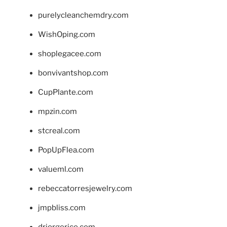
purelycleanchemdry.com
WishOping.com
shoplegacee.com
bonvivantshop.com
CupPlante.com
mpzin.com
stcreal.com
PopUpFlea.com
valueml.com
rebeccatorresjewelry.com
jmpbliss.com