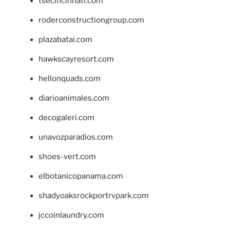
tsecincinnati.com
roderconstructiongroup.com
plazabatai.com
hawkscayresort.com
hellonquads.com
diarioanimales.com
decogaleri.com
unavozparadios.com
shoes-vert.com
elbotanicopanama.com
shadyoaksrockportrvpark.com
jccoinlaundry.com