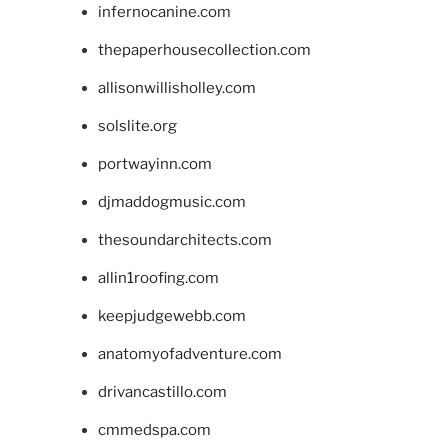
infernocanine.com
thepaperhousecollection.com
allisonwillisholley.com
solslite.org
portwayinn.com
djmaddogmusic.com
thesoundarchitects.com
allin1roofing.com
keepjudgewebb.com
anatomyofadventure.com
drivancastillo.com
cmmedspa.com