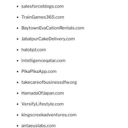
salesforceblogs.com
TrainGames365.com
BaytownEvaCationRentals.com
JabalpurCakeDelivery.com
halobjd.com
intelligenceqatar.com
PikaPikaApp.com
takecareofbusinessdfw.org
HamadaOfJapan.com
VersifyLifestyle.com
kingscreekadventures.com
antaeuslabs.com