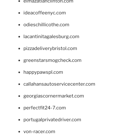
elmazatlanclinton.com
ideacoffeenyc.com
odieschillicothe.com
lacantinitagalesburg.com
pizzadeliverybristol.com
greenstarsmogcheck.com
happypawspl.com
callahansautoservicecenter.com
georgiascornermarket.com
perfectfit24-7.com
portugalprivatedriver.com
von-racer.com