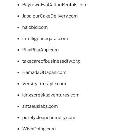
BaytownEvaCationRentals.com
JabalpurCakeDelivery.com
halobjd.com
intelligenceqatar.com
PikaPikaApp.com
takecareofbusinessdfw.org
HamadaOfJapan.com
VersifyLifestyle.com
kingscreekadventures.com
antaeuslabs.com
purelycleanchemdry.com
WishOping.com