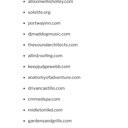
allisonwillisholley.com
solslite.org
portwayinn.com
djmaddogmusic.com
thesoundarchitects.com
allin1roofing.com
keepjudgewebb.com
anatomyofadventure.com
drivancastillo.com
cmmedspa.com
midletontkd.com
gardensandgrills.com