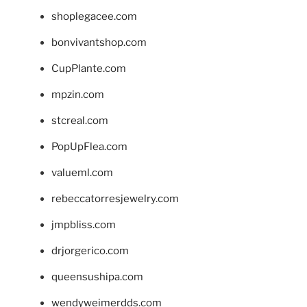
shoplegacee.com
bonvivantshop.com
CupPlante.com
mpzin.com
stcreal.com
PopUpFlea.com
valueml.com
rebeccatorresjewelry.com
jmpbliss.com
drjorgerico.com
queensushipa.com
wendyweimerdds.com