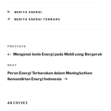
CATEGORIES
BERITA ENERGI
TAGS
BERITA ENERGI TERBARU
Post
Previous
PREVIOUS
navigation
Post
Mengenal Jenis Energi pada Mobil yang Bergerak
Next
NEXT
Post
Peran Energi Terbarukan dalam Meningkatkan
Kemandirian Energi Indonesia
ARCHIVES