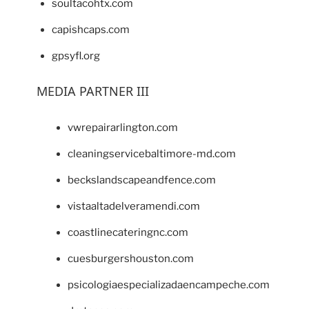
soultacohtx.com
capishcaps.com
gpsyfl.org
MEDIA PARTNER III
vwrepairarlington.com
cleaningservicebaltimore-md.com
beckslandscapeandfence.com
vistaaltadelveramendi.com
coastlinecateringnc.com
cuesburgershouston.com
psicologiaespecializadaencampeche.com