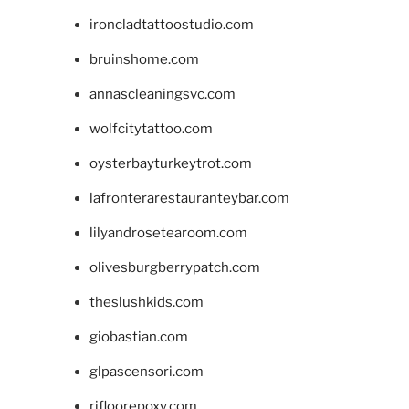
ironcladtattoostudio.com
bruinshome.com
annascleaningsvc.com
wolfcitytattoo.com
oysterbayturkeytrot.com
lafronterarestauranteybar.com
lilyandrosetearoom.com
olivesburgberrypatch.com
theslushkids.com
giobastian.com
glpascensori.com
rifloorepoxy.com