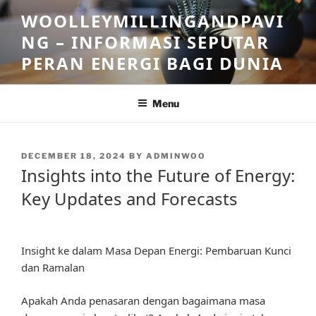
Skip
WOOLLEYMILLINGANDPAVI
to
NG – INFORMASI SEPUTAR
content
PERAN ENERGI BAGI DUNIA
Menu
POSTED
DECEMBER 18, 2024
BY
ADMINWOO
ON
Insights into the Future of Energy:
Key Updates and Forecasts
Insight ke dalam Masa Depan Energi: Pembaruan Kunci
dan Ramalan
Apakah Anda penasaran dengan bagaimana masa