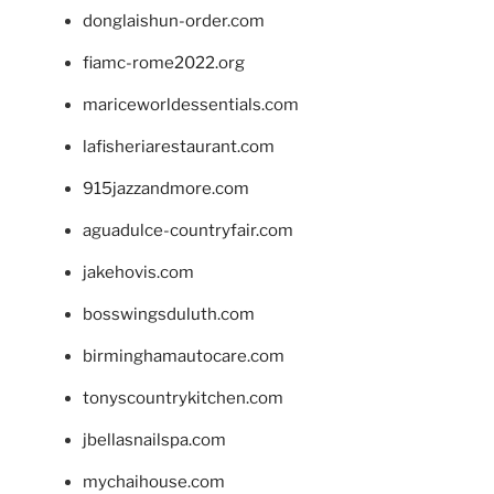
donglaishun-order.com
fiamc-rome2022.org
mariceworldessentials.com
lafisheriarestaurant.com
915jazzandmore.com
aguadulce-countryfair.com
jakehovis.com
bosswingsduluth.com
birminghamautocare.com
tonyscountrykitchen.com
jbellasnailspa.com
mychaihouse.com