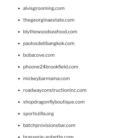
alvisgrooming.com
thegeorginaestate.com
blythewoodseafood.com
paolosdelibangkok.com
bobacove.com
phoone24brookfield.com
mickeybarmama.com
roadwayconstructioninc.com
shopdragonflyboutique.com
sportszilla.org
batchprovisionsbar.com
brasserie-gobette.com