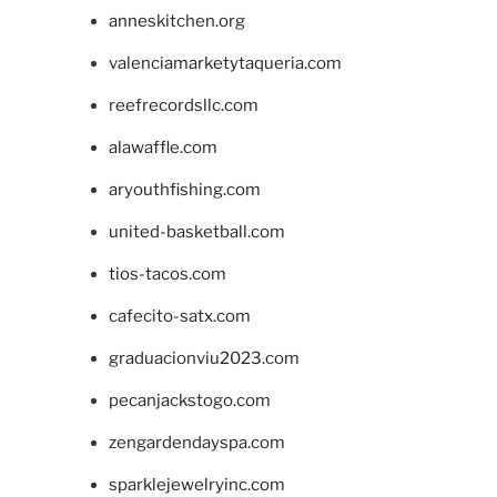
anneskitchen.org
valenciamarketytaqueria.com
reefrecordsllc.com
alawaffle.com
aryouthfishing.com
united-basketball.com
tios-tacos.com
cafecito-satx.com
graduacionviu2023.com
pecanjackstogo.com
zengardendayspa.com
sparklejewelryinc.com