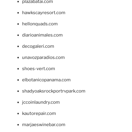
plazabatai.com
hawkscayresort.com
hellonquads.com
diarioanimales.com
decogaleri.com
unavozparadios.com
shoes-vert.com
elbotanicopanama.com
shadyoaksrockportrvpark.com
jccoinlaundry.com
kautorepair.com
marjaeswinebar.com