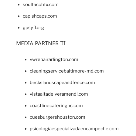
soultacohtx.com
capishcaps.com
gpsyfl.org
MEDIA PARTNER III
vwrepairarlington.com
cleaningservicebaltimore-md.com
beckslandscapeandfence.com
vistaaltadelveramendi.com
coastlinecateringnc.com
cuesburgershouston.com
psicologiaespecializadaencampeche.com