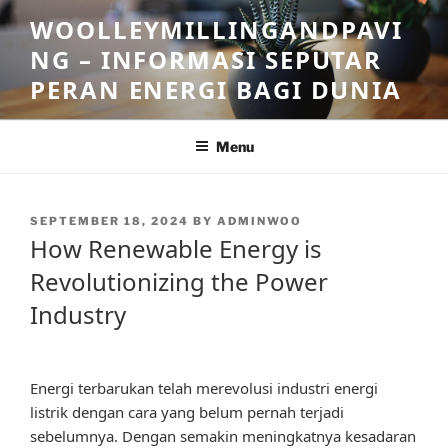
Skip
WOOLLEYMILLINGANDPAVI
to
NG – INFORMASI SEPUTAR
content
PERAN ENERGI BAGI DUNIA
Menu
POSTED
SEPTEMBER 18, 2024
BY
ADMINWOO
ON
How Renewable Energy is
Revolutionizing the Power
Industry
Energi terbarukan telah merevolusi industri energi
listrik dengan cara yang belum pernah terjadi
sebelumnya. Dengan semakin meningkatnya kesadaran