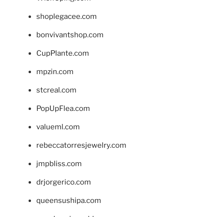
shoplegacee.com
bonvivantshop.com
CupPlante.com
mpzin.com
stcreal.com
PopUpFlea.com
valueml.com
rebeccatorresjewelry.com
jmpbliss.com
drjorgerico.com
queensushipa.com