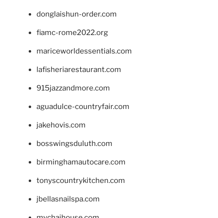
donglaishun-order.com
fiamc-rome2022.org
mariceworldessentials.com
lafisheriarestaurant.com
915jazzandmore.com
aguadulce-countryfair.com
jakehovis.com
bosswingsduluth.com
birminghamautocare.com
tonyscountrykitchen.com
jbellasnailspa.com
mychaihouse.com