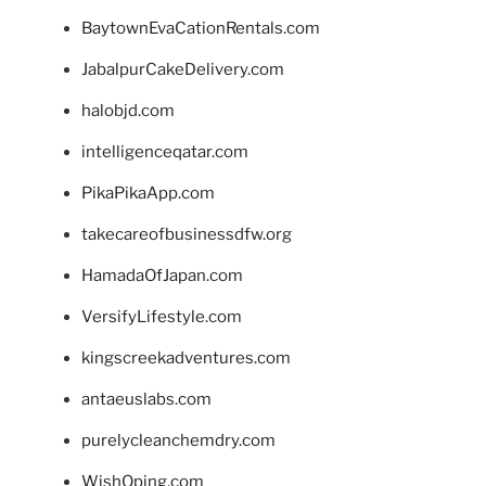
BaytownEvaCationRentals.com
JabalpurCakeDelivery.com
halobjd.com
intelligenceqatar.com
PikaPikaApp.com
takecareofbusinessdfw.org
HamadaOfJapan.com
VersifyLifestyle.com
kingscreekadventures.com
antaeuslabs.com
purelycleanchemdry.com
WishOping.com