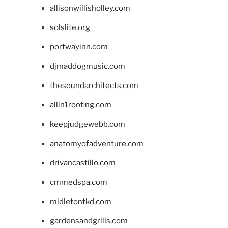
allisonwillisholley.com
solslite.org
portwayinn.com
djmaddogmusic.com
thesoundarchitects.com
allin1roofing.com
keepjudgewebb.com
anatomyofadventure.com
drivancastillo.com
cmmedspa.com
midletontkd.com
gardensandgrills.com