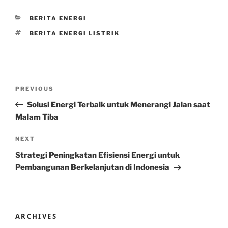
CATEGORIES
BERITA ENERGI
TAGS
BERITA ENERGI LISTRIK
Post
Previous
PREVIOUS
navigation
Post
Solusi Energi Terbaik untuk Menerangi Jalan saat
Malam Tiba
Next
NEXT
Post
Strategi Peningkatan Efisiensi Energi untuk
Pembangunan Berkelanjutan di Indonesia
ARCHIVES