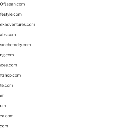
OfJapan.com
ifestyle.com
eekadventures.com
labs.com
leanchemdry.com
ing.com
acee.com
ntshop.com
te.com
om
com
ea.com
.com