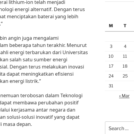
erai lithium-ion telah menjadi
logi energi alternatif. Dengan terus
pat menciptakan baterai yang lebih
.”
M
T
rbin angin juga mengalami
am beberapa tahun terakhir. Menurut
3
4
ahli energi terbarukan dari Universitas
10
11
kan salah satu sumber energi
17
18
sial. Dengan terus melakukan inovasi
ita dapat meningkatkan efisiensi
24
25
an energi listrik.”
31
nemuan terobosan dalam Teknologi
« Mar
n dapat membawa perubahan positif
elalui kerjasama antar negara dan
kan solusi-solusi inovatif yang dapat
di masa depan.
Search
for: