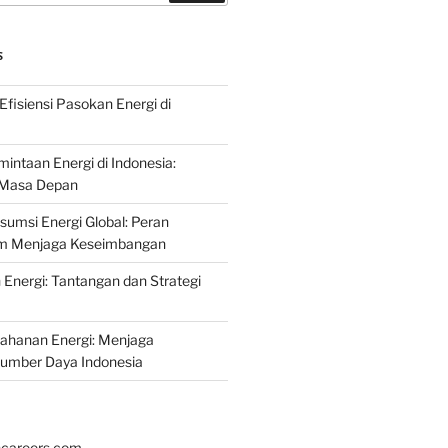
S
fisiensi Pasokan Energi di
intaan Energi di Indonesia:
k Masa Depan
umsi Energi Global: Peran
am Menjaga Keseimbangan
nergi: Tantangan dan Strategi
tahanan Energi: Menjaga
Sumber Daya Indonesia
hcareers.com