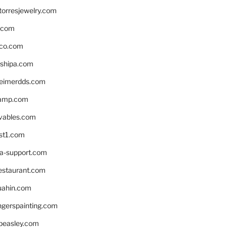
torresjewelry.com
s.com
ico.com
shipa.com
eimerdds.com
camp.com
ivables.com
st1.com
la-support.com
estaurant.com
uahin.com
erspainting.com
beasley.com