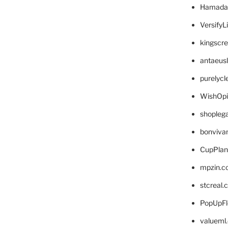
Hamada
VersifyL
kingscr
antaeus
purelyc
WishOp
shopleg
bonviva
CupPlan
mpzin.c
stcreal.
PopUpFl
valueml