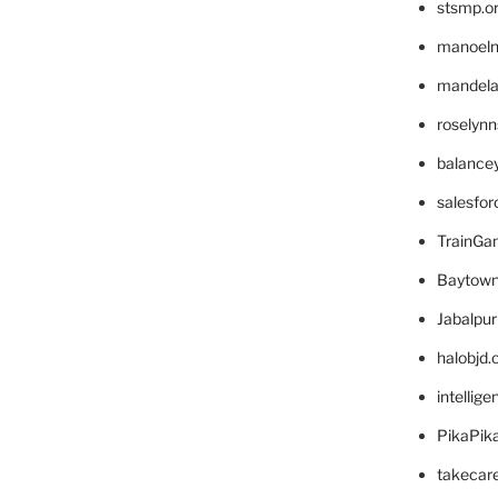
stsmp.o
manoel
mandelae
roselyn
balance
salesfo
TrainG
Baytown
Jabalpu
halobjd
intellig
PikaPik
takecar