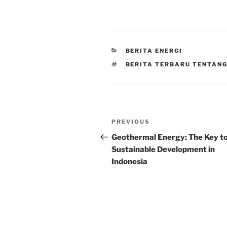
CATEGORIES
BERITA ENERGI
TAGS
BERITA TERBARU TENTANG
Post
Previous
PREVIOUS
navigation
Post
Geothermal Energy: The Key t
Sustainable Development in
Indonesia