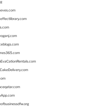
rg
neves.com
ffectlibrary.com
ns.com
yoganj.com
rceblogs.com
ames365.com
EvaCationRentals.com
rCakeDelivery.com
.com
enceqatar.com
aApp.com
eofbusinessdfw.org