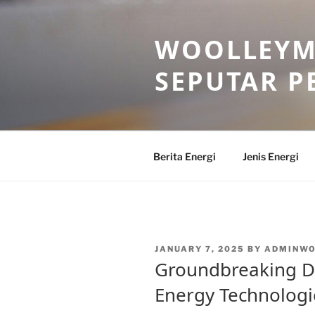
Skip
to
WOOLLEYM
content
SEPUTAR P
Berita Energi
Jenis Energi
POSTED
JANUARY 7, 2025
BY
ADMINW
ON
Groundbreaking Dis
Energy Technologi