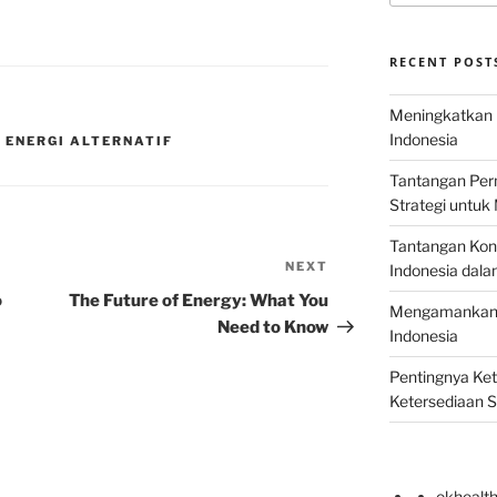
RECENT POST
Meningkatkan E
Indonesia
 ENERGI ALTERNATIF
Tantangan Perm
Strategi untu
Tantangan Kons
NEXT
Next
Indonesia dal
Post
o
The Future of Energy: What You
Mengamankan E
Need to Know
Indonesia
Pentingnya Ke
Ketersediaan 
okhealt