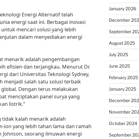
January 2026
nologi Energi Alternatif telah
December 20
nia energi saat ini. Berbagai inovasi
n untuk mencari solusi yang lebih
September 20
anjutan dalam menyediakan energi
August 2025
July 2025
gat menarik adalah pengembangan
June 2025
bih efisien dan terjangkau. Menurut Dr.
rgi dari Universitas Teknologi Sydney,
February 2025
 menjadi salah satu solusi terbaik
i global. Dengan terus melakukan
January 2025
dapat menciptakan panel surya yang
December 20
an listrik.”
November 20
g tidak kalah menarik adalah
October 2024
m-ion yang lebih tahan lama dan ramah
h Johnson, seorang ilmuwan energi
September 20