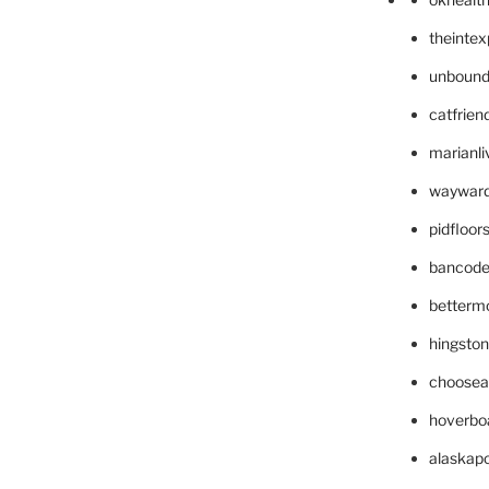
theinte
unbound
catfrien
marianli
wayward
pidfloo
bancode
betterm
hingsto
choosea
hoverbo
alaskapo