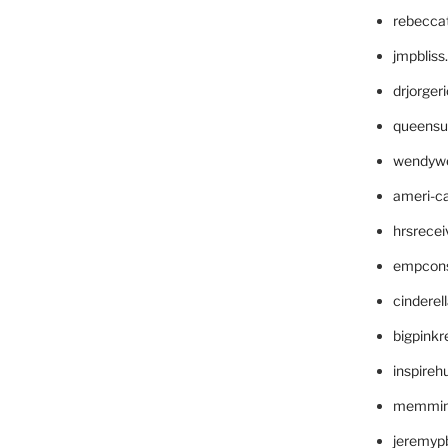
rebecca
jmpblis
drjorger
queensu
wendyw
ameri-
hrsrece
empcon
cinderel
bigpinkr
inspireh
memming
jeremyp