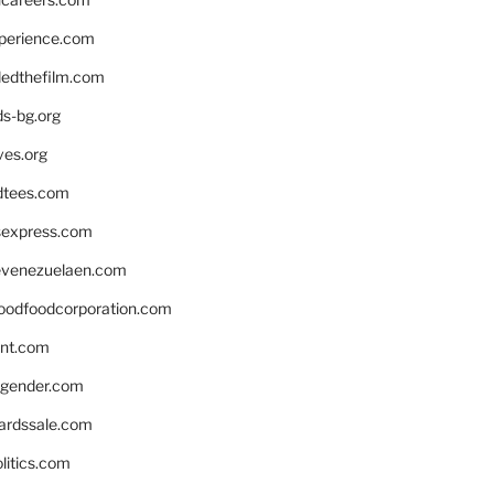
xperience.com
edthefilm.com
ds-bg.org
ves.org
tees.com
rsexpress.com
venezuelaen.com
oodfoodcorporation.com
nnt.com
gender.com
ardssale.com
litics.com