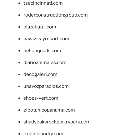
tsecincinnati.com
roderconstructiongroup.com
plazabatai.com
hawkscayresort.com
hellonquads.com
diarioanimales.com
decogaleri.com
unavozparadios.com
shoes-vert.com
elbotanicopanama.com
shadyoaksrockportrvpark.com
jccoinlaundry.com