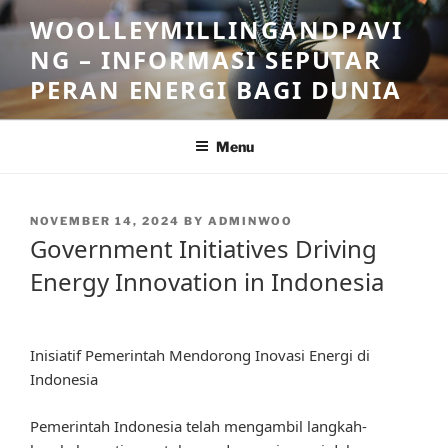
Skip
WOOLLEYMILLINGANDPAVI
to
NG – INFORMASI SEPUTAR
content
PERAN ENERGI BAGI DUNIA
Menu
POSTED
NOVEMBER 14, 2024
BY
ADMINWOO
ON
Government Initiatives Driving
Energy Innovation in Indonesia
Inisiatif Pemerintah Mendorong Inovasi Energi di
Indonesia
Pemerintah Indonesia telah mengambil langkah-