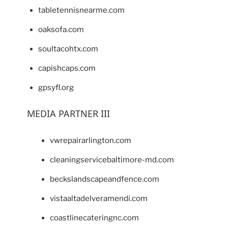
tabletennisnearme.com
oaksofa.com
soultacohtx.com
capishcaps.com
gpsyfl.org
MEDIA PARTNER III
vwrepairarlington.com
cleaningservicebaltimore-md.com
beckslandscapeandfence.com
vistaaltadelveramendi.com
coastlinecateringnc.com