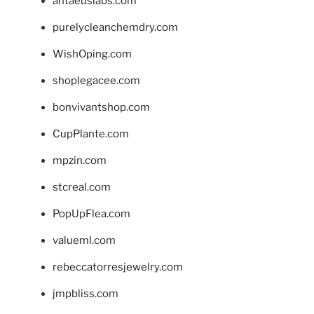
antaeuslabs.com
purelycleanchemdry.com
WishOping.com
shoplegacee.com
bonvivantshop.com
CupPlante.com
mpzin.com
stcreal.com
PopUpFlea.com
valueml.com
rebeccatorresjewelry.com
jmpbliss.com