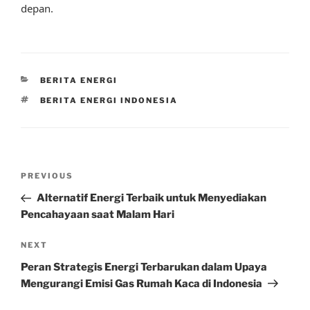
depan.
CATEGORIES
BERITA ENERGI
TAGS
BERITA ENERGI INDONESIA
Post
Previous
PREVIOUS
navigation
Post
Alternatif Energi Terbaik untuk Menyediakan
Pencahayaan saat Malam Hari
Next
NEXT
Post
Peran Strategis Energi Terbarukan dalam Upaya
Mengurangi Emisi Gas Rumah Kaca di Indonesia