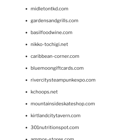
midletontkd.com
gardensandgrills.com
basilfoodwine.com
nikko-tochigi.net
caribbean-corner.com
bluemoongiftcards.com
rivercitysteampunkexpo.com
kchoops.net
mountainsideskateshop.com
kirtlandcitytavern.com
301nutritionspot.com
ammos-stores.com