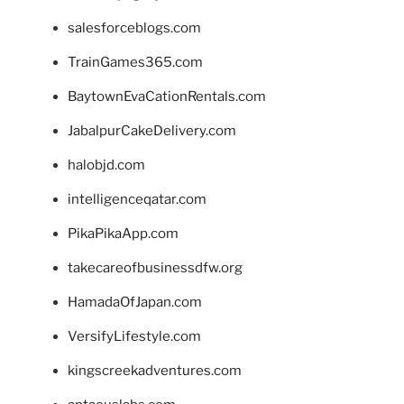
salesforceblogs.com
TrainGames365.com
BaytownEvaCationRentals.com
JabalpurCakeDelivery.com
halobjd.com
intelligenceqatar.com
PikaPikaApp.com
takecareofbusinessdfw.org
HamadaOfJapan.com
VersifyLifestyle.com
kingscreekadventures.com