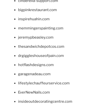
cinderella-support.com
bigpinkrestaurant.com
inspirehuahin.com
memmingerspainting.com
jeremypbeasley.com
thesandwichdepotcos.com
drgiggleshouseofpain.com
hotflashdesigns.com
garagenadeau.com
lifestylechauffeurservice.com
EverNewNails.com
insideoutdecoratingcentre.com