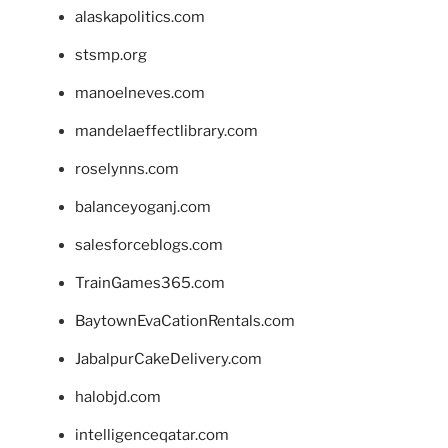
alaskapolitics.com
stsmp.org
manoelneves.com
mandelaeffectlibrary.com
roselynns.com
balanceyoganj.com
salesforceblogs.com
TrainGames365.com
BaytownEvaCationRentals.com
JabalpurCakeDelivery.com
halobjd.com
intelligenceqatar.com