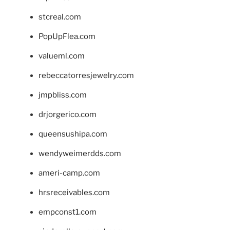
stcreal.com
PopUpFlea.com
valueml.com
rebeccatorresjewelry.com
jmpbliss.com
drjorgerico.com
queensushipa.com
wendyweimerdds.com
ameri-camp.com
hrsreceivables.com
empconst1.com