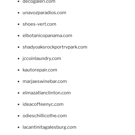
decogaleri.com
unavozparadios.com
shoes-vert.com
elbotanicopanama.com
shadyoaksrockportrvpark.com
jccoinlaundry.com
kautorepair.com
marjaeswinebar.com
elmazatlanclinton.com
ideacoffeenyc.com
odieschillicothe.com
lacantinitagalesburg.com