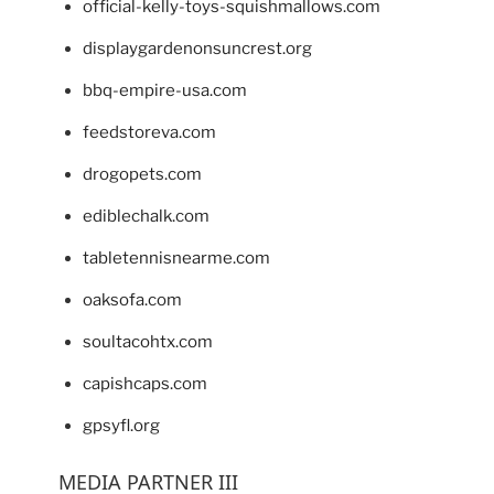
official-kelly-toys-squishmallows.com
displaygardenonsuncrest.org
bbq-empire-usa.com
feedstoreva.com
drogopets.com
ediblechalk.com
tabletennisnearme.com
oaksofa.com
soultacohtx.com
capishcaps.com
gpsyfl.org
MEDIA PARTNER III