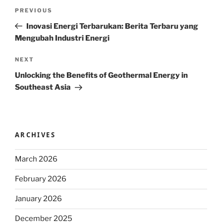
Post
Previous
PREVIOUS
navigation
Post
Inovasi Energi Terbarukan: Berita Terbaru yang
Mengubah Industri Energi
Next
NEXT
Post
Unlocking the Benefits of Geothermal Energy in
Southeast Asia
ARCHIVES
March 2026
February 2026
January 2026
December 2025