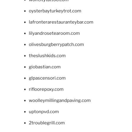
oysterbayturkeytrot.com
lafronterarestauranteybar.com
lilyandrosetearoom.com
olivesburgberrypatch.com
theslushkids.com
giobastian.com
glpascensori.com
rifloorepoxy.com
woolleymillingandpaving.com
uptonpvd.com
2troublegrill.com