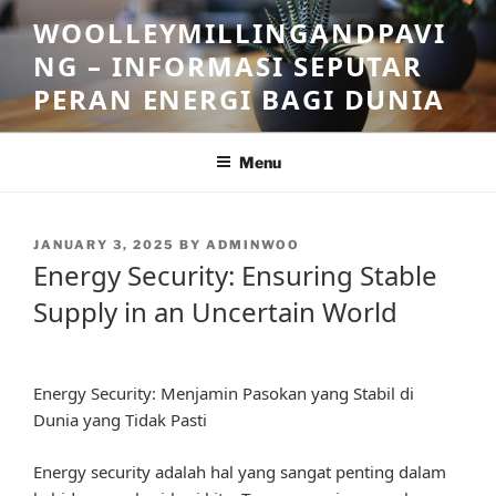
Skip
WOOLLEYMILLINGANDPAVI
to
NG – INFORMASI SEPUTAR
content
PERAN ENERGI BAGI DUNIA
Menu
POSTED
JANUARY 3, 2025
BY
ADMINWOO
ON
Energy Security: Ensuring Stable
Supply in an Uncertain World
Energy Security: Menjamin Pasokan yang Stabil di
Dunia yang Tidak Pasti
Energy security adalah hal yang sangat penting dalam