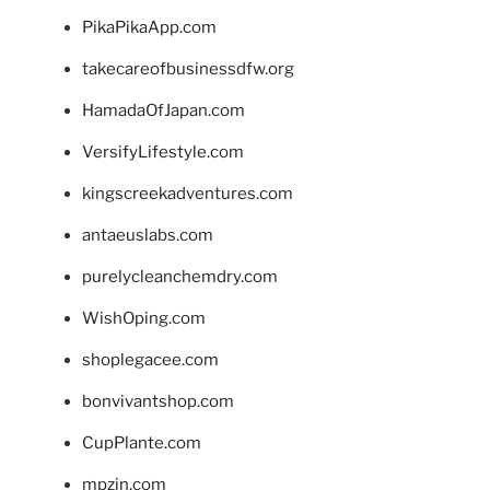
PikaPikaApp.com
takecareofbusinessdfw.org
HamadaOfJapan.com
VersifyLifestyle.com
kingscreekadventures.com
antaeuslabs.com
purelycleanchemdry.com
WishOping.com
shoplegacee.com
bonvivantshop.com
CupPlante.com
mpzin.com