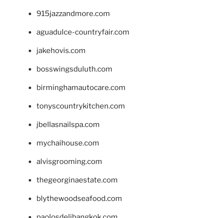
915jazzandmore.com
aguadulce-countryfair.com
jakehovis.com
bosswingsduluth.com
birminghamautocare.com
tonyscountrykitchen.com
jbellasnailspa.com
mychaihouse.com
alvisgrooming.com
thegeorginaestate.com
blythewoodseafood.com
paolosdelibangkok.com