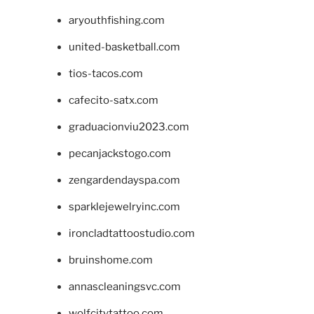
aryouthfishing.com
united-basketball.com
tios-tacos.com
cafecito-satx.com
graduacionviu2023.com
pecanjackstogo.com
zengardendayspa.com
sparklejewelryinc.com
ironcladtattoostudio.com
bruinshome.com
annascleaningsvc.com
wolfcitytattoo.com