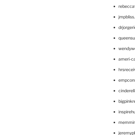
rebecca
jmpblis
drjorger
queensu
wendyw
ameri-
hrsrece
empcon
cinderel
bigpinkr
inspireh
memming
jeremyp