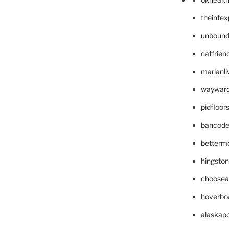
theinte
unbound
catfrien
marianli
wayward
pidfloo
bancode
betterm
hingsto
choosea
hoverbo
alaskapo