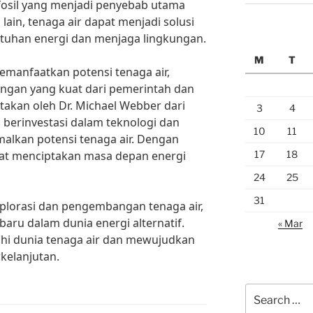
fosil yang menjadi penyebab utama
lain, tenaga air dapat menjadi solusi
uhan energi dan menjaga lingkungan.
M
T
manfaatkan potensi tenaga air,
ungan yang kuat dari pemerintah dan
takan oleh Dr. Michael Webber dari
3
4
lu berinvestasi dalam teknologi dan
10
11
alkan potensi tenaga air. Dengan
17
18
pat menciptakan masa depan energi
24
25
31
plorasi dan pengembangan tenaga air,
aru dalam dunia energi alternatif.
« Mar
hi dunia tenaga air dan mewujudkan
rkelanjutan.
Search
for: