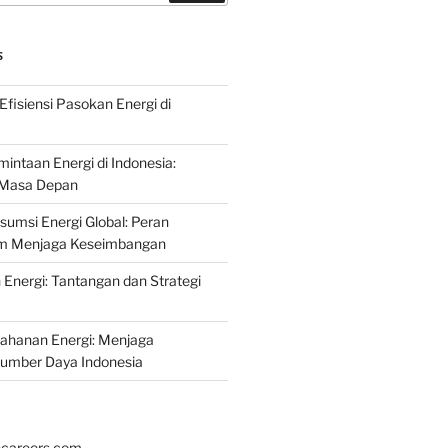
S
fisiensi Pasokan Energi di
intaan Energi di Indonesia:
k Masa Depan
umsi Energi Global: Peran
am Menjaga Keseimbangan
nergi: Tantangan dan Strategi
tahanan Energi: Menjaga
Sumber Daya Indonesia
hcareers.com