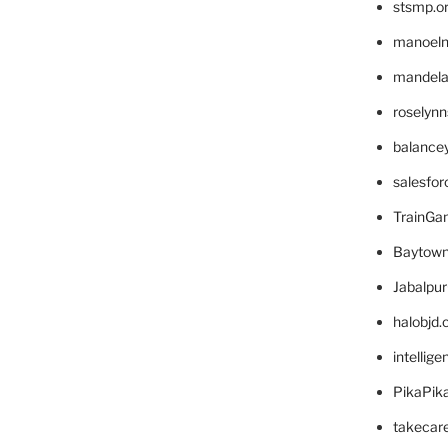
stsmp.o
manoel
mandelae
roselyn
balance
salesfo
TrainG
Baytown
Jabalpu
halobjd
intellig
PikaPik
takecar