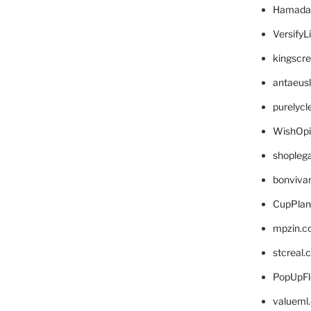
Hamada
VersifyL
kingscr
antaeus
purelyc
WishOp
shopleg
bonviva
CupPlan
mpzin.c
stcreal.
PopUpFl
valueml