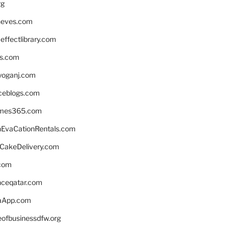
rg
neves.com
ffectlibrary.com
ns.com
yoganj.com
rceblogs.com
ames365.com
EvaCationRentals.com
rCakeDelivery.com
.com
enceqatar.com
aApp.com
eofbusinessdfw.org