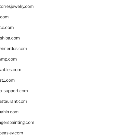
torresjewelry.com
s.com
ico.com
shipa.com
eimerdds.com
camp.com
ivables.com
st1.com
la-support.com
estaurant.com
uahin.com
erspainting.com
beasley.com