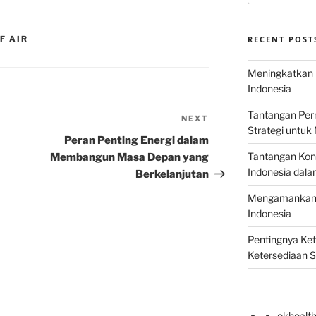
F AIR
RECENT POST
Meningkatkan E
Indonesia
Tantangan Perm
NEXT
Next
Strategi untu
Post
Peran Penting Energi dalam
Tantangan Kons
Membangun Masa Depan yang
Indonesia dal
Berkelanjutan
Mengamankan E
Indonesia
Pentingnya Ke
Ketersediaan 
okhealt