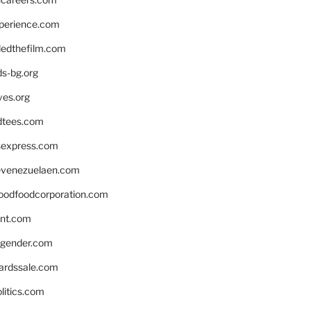
xperience.com
edthefilm.com
ds-bg.org
ves.org
tees.com
rsexpress.com
venezuelaen.com
oodfoodcorporation.com
nnt.com
gender.com
ardssale.com
litics.com