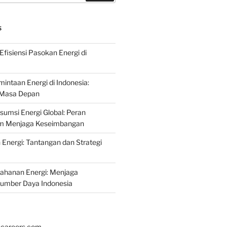
S
fisiensi Pasokan Energi di
intaan Energi di Indonesia:
k Masa Depan
umsi Energi Global: Peran
am Menjaga Keseimbangan
nergi: Tantangan dan Strategi
tahanan Energi: Menjaga
Sumber Daya Indonesia
hcareers.com