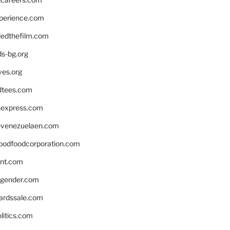
xperience.com
edthefilm.com
ds-bg.org
ves.org
tees.com
rsexpress.com
venezuelaen.com
oodfoodcorporation.com
nnt.com
gender.com
ardssale.com
litics.com