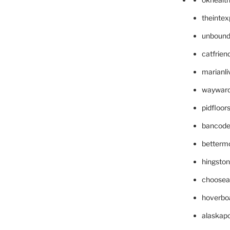
theinte
unbound
catfrien
marianli
wayward
pidfloo
bancode
betterm
hingsto
choosea
hoverbo
alaskapo