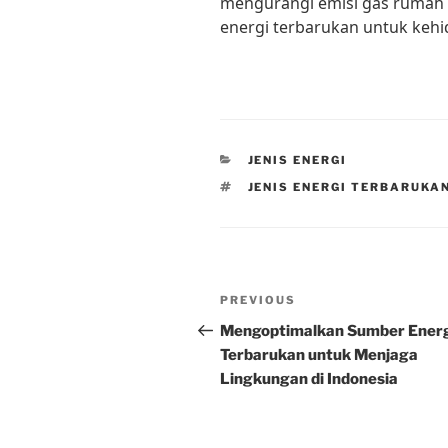
mengurangi emisi gas rumah 
energi terbarukan untuk kehi
CATEGORIES
JENIS ENERGI
TAGS
JENIS ENERGI TERBARUKA
Post
Previous
PREVIOUS
navigation
Post
Mengoptimalkan Sumber Ener
Terbarukan untuk Menjaga
Lingkungan di Indonesia