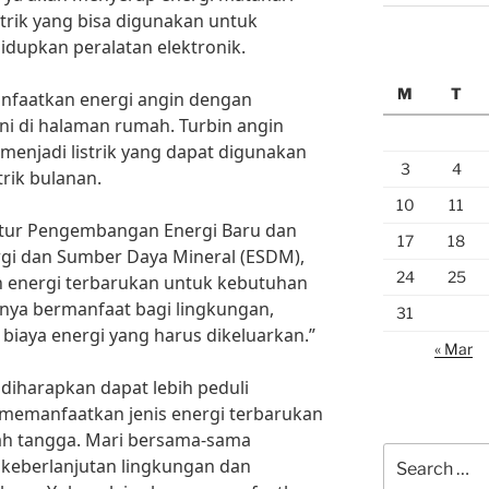
rik yang bisa digunakan untuk
upkan peralatan elektronik.
M
T
manfaatkan energi angin dengan
ini di halaman rumah. Turbin angin
enjadi listrik yang dapat digunakan
3
4
rik bulanan.
10
11
ktur Pengembangan Energi Baru dan
17
18
gi dan Sumber Daya Mineral (ESDM),
24
25
energi terbarukan untuk kebutuhan
nya bermanfaat bagi lingkungan,
31
biaya energi yang harus dikeluarkan.”
« Mar
diharapkan dapat lebih peduli
memanfaatkan jenis energi terbarukan
ah tangga. Mari bersama-sama
Search
 keberlanjutan lingkungan dan
for: