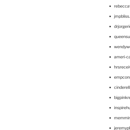
rebecca
jmpblis
drjorger
queensu
wendyw
ameri-
hrsrece
empcon
cinderel
bigpinkr
inspireh
memming
jeremyp