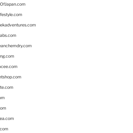
OfJapan.com
ifestyle.com
eekadventures.com
labs.com
leanchemdry.com
ing.com
acee.com
ntshop.com
te.com
om
com
ea.com
.com