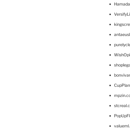
Hamada
VersifyL
kingscr
antaeus
purelyc
WishOp
shopleg
bonviva
CupPlan
mpzin.c
stcreal.
PopUpFl
valueml