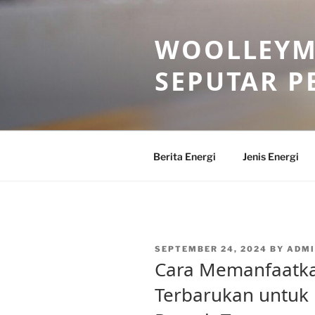
Skip
to
WOOLLEYM
content
SEPUTAR P
Berita Energi
Jenis Energi
POSTED
SEPTEMBER 24, 2024
BY
ADM
ON
Cara Memanfaatkan
Terbarukan untuk