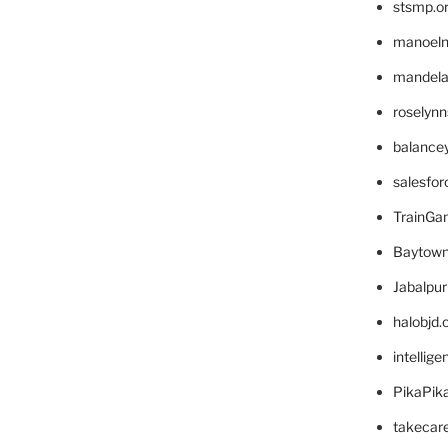
stsmp.o
manoel
mandelae
roselyn
balance
salesfo
TrainG
Baytown
Jabalpu
halobjd
intellig
PikaPik
takecar