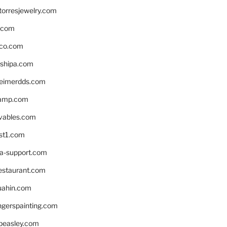
torresjewelry.com
s.com
ico.com
shipa.com
eimerdds.com
camp.com
ivables.com
st1.com
la-support.com
estaurant.com
uahin.com
erspainting.com
beasley.com