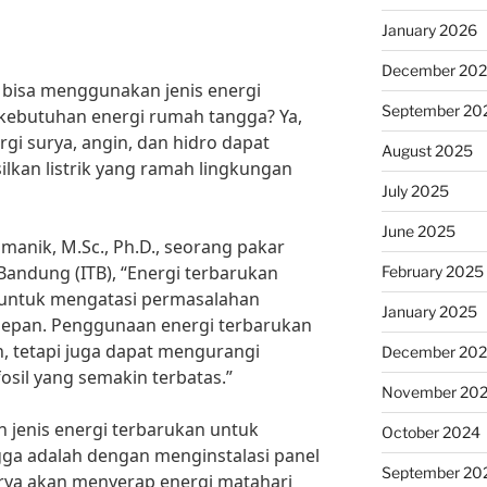
January 2026
December 20
 bisa menggunakan jenis energi
September 20
ebutuhan energi rumah tangga? Ya,
rgi surya, angin, dan hidro dapat
August 2025
lkan listrik yang ramah lingkungan
July 2025
June 2025
manik, M.Sc., Ph.D., seorang pakar
 Bandung (ITB), “Energi terbarukan
February 2025
 untuk mengatasi permasalahan
January 2025
 depan. Penggunaan energi terbarukan
, tetapi juga dapat mengurangi
December 20
osil yang semakin terbatas.”
November 20
 jenis energi terbarukan untuk
October 2024
ga adalah dengan menginstalasi panel
September 20
urya akan menyerap energi matahari