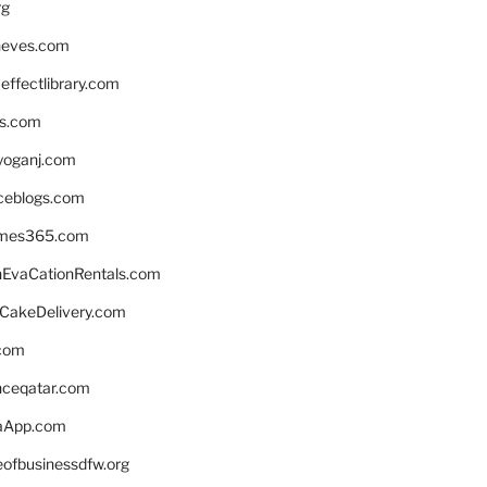
rg
neves.com
ffectlibrary.com
ns.com
yoganj.com
rceblogs.com
ames365.com
EvaCationRentals.com
rCakeDelivery.com
.com
enceqatar.com
aApp.com
eofbusinessdfw.org