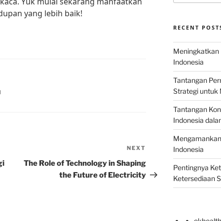
kaca. Yuk mulai sekarang manfaatkan
dupan yang lebih baik!
RECENT POST
Meningkatkan E
Indonesia
Tantangan Perm
Strategi untu
N
Tantangan Kons
Indonesia dal
Mengamankan E
NEXT
Next
Indonesia
Post
gi
The Role of Technology in Shaping
Pentingnya Ke
the Future of Electricity
Ketersediaan 
okhealt