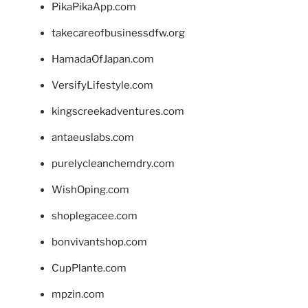
PikaPikaApp.com
takecareofbusinessdfw.org
HamadaOfJapan.com
VersifyLifestyle.com
kingscreekadventures.com
antaeuslabs.com
purelycleanchemdry.com
WishOping.com
shoplegacee.com
bonvivantshop.com
CupPlante.com
mpzin.com