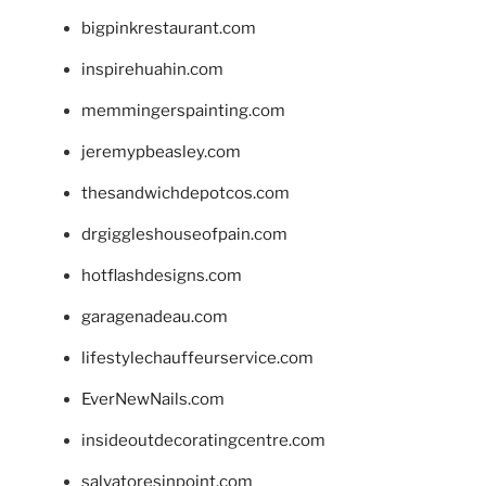
bigpinkrestaurant.com
inspirehuahin.com
memmingerspainting.com
jeremypbeasley.com
thesandwichdepotcos.com
drgiggleshouseofpain.com
hotflashdesigns.com
garagenadeau.com
lifestylechauffeurservice.com
EverNewNails.com
insideoutdecoratingcentre.com
salvatoresinpoint.com