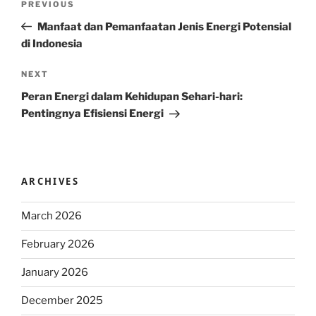
Previous
PREVIOUS
navigation
Post
Manfaat dan Pemanfaatan Jenis Energi Potensial
di Indonesia
Next
NEXT
Post
Peran Energi dalam Kehidupan Sehari-hari:
Pentingnya Efisiensi Energi
ARCHIVES
March 2026
February 2026
January 2026
December 2025