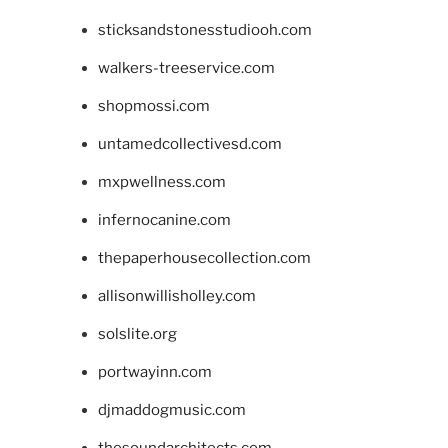
sticksandstonesstudiooh.com
walkers-treeservice.com
shopmossi.com
untamedcollectivesd.com
mxpwellness.com
infernocanine.com
thepaperhousecollection.com
allisonwillisholley.com
solslite.org
portwayinn.com
djmaddogmusic.com
thesoundarchitects.com