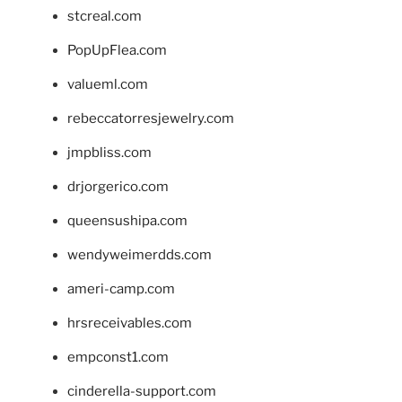
stcreal.com
PopUpFlea.com
valueml.com
rebeccatorresjewelry.com
jmpbliss.com
drjorgerico.com
queensushipa.com
wendyweimerdds.com
ameri-camp.com
hrsreceivables.com
empconst1.com
cinderella-support.com