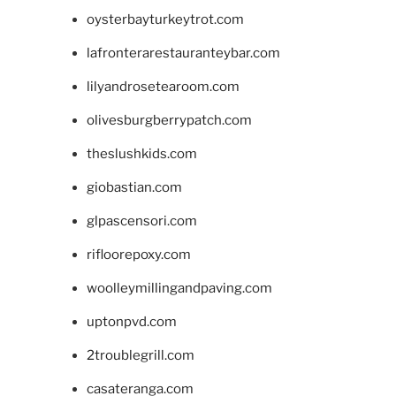
oysterbayturkeytrot.com
lafronterarestauranteybar.com
lilyandrosetearoom.com
olivesburgberrypatch.com
theslushkids.com
giobastian.com
glpascensori.com
rifloorepoxy.com
woolleymillingandpaving.com
uptonpvd.com
2troublegrill.com
casateranga.com