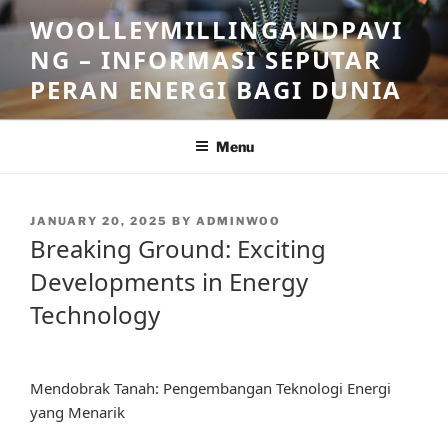
Skip
WOOLLEYMILLINGANDPAVI
to
NG – INFORMASI SEPUTAR
content
PERAN ENERGI BAGI DUNIA
Menu
POSTED
JANUARY 20, 2025
BY
ADMINWOO
ON
Breaking Ground: Exciting
Developments in Energy
Technology
Mendobrak Tanah: Pengembangan Teknologi Energi
yang Menarik