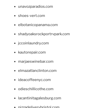
unavozparadios.com
shoes-vert.com
elbotanicopanama.com
shadyoaksrockportrvpark.com
jccoinlaundry.com
kautorepair.com
marjaeswinebar.com
elmazatlanclinton.com
ideacoffeenyc.com
odieschillicothe.com
lacantinitagalesburg.com
pizzadeliverybristol.com