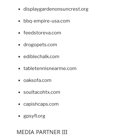
displaygardenonsuncrest.org
bbq-empire-usa.com
feedstoreva.com
drogopets.com
ediblechalk.com
tabletennisnearme.com
oaksofa.com
soultacohtx.com
capishcaps.com
gpsyfl.org
MEDIA PARTNER III