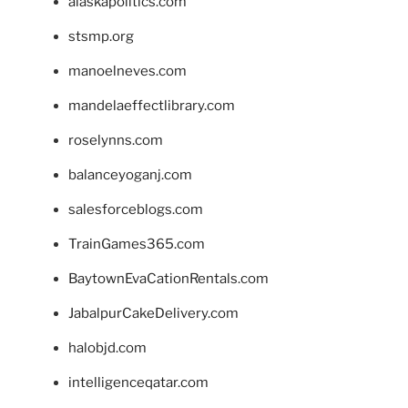
alaskapolitics.com
stsmp.org
manoelneves.com
mandelaeffectlibrary.com
roselynns.com
balanceyoganj.com
salesforceblogs.com
TrainGames365.com
BaytownEvaCationRentals.com
JabalpurCakeDelivery.com
halobjd.com
intelligenceqatar.com